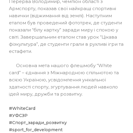
Перерва Володимир, чемпіон області з
Армспорту, показав свої найкращі спортивні
навички (віджимання від землі). Наступним
етапом був проведений фототрек, де студенти
показали “білу картку” заради миру і спокою у
світі. Завершальним етапом став урок “Цікава
фізкультура”, де студенти грали в рухливі ігри та
естафети.
Основна мета нашого флешмобу “White
card” – єднання з Міжнародною спільнотою та
всією Україною, усвідомлення унікальної
здатності спорту, згуртування людей навколо
ідей миру, дружби та розвитку.
#WhiteCard
#УФСЗР
#Спорт_заради_розвитку
#sport_for_development