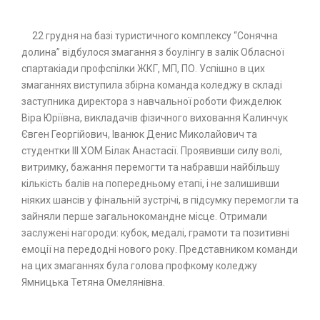
22 грудня на базі туристичного комплексу “Сонячна
долина” відбулося змагання з боулінгу в залік Обласної
спартакіади профспілки ЖКГ, МП, ПО. Успішно в цих
змаганнях виступила збірна команда коледжу в складі
заступника директора з навчальної роботи Фижделюк
Віра Юріївна, викладачів фізичного виховання Калинчук
Євген Георгійович, Іванюк Денис Миколайович та
студентки ІІІ ХОМ Білак Анастасії. Проявивши силу волі,
витримку, бажання перемогти та набравши найбільшу
кількість балів на попередньому етапі, і не залишивши
ніяких шансів у фінальній зустрічі, в підсумку перемогли та
зайняли перше загальнокомандне місце. Отримали
заслужені нагороди: кубок, медалі, грамоти та позитивні
емоції на передодні нового року. Представником команди
на цих змаганнях була голова профкому коледжу
Ямницька Тетяна Омелянівна.