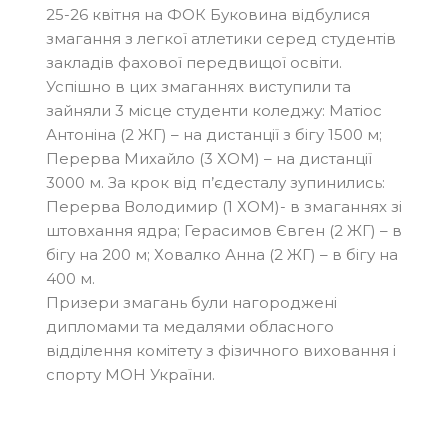
25-26 квітня на ФОК Буковина відбулися
змагання з легкої атлетики серед студентів
закладів фахової передвищої освіти.
Успішно в цих змаганнях виступили та
зайняли 3 місце студенти коледжу: Матіос
Антоніна (2 ЖГ) – на дистанції з бігу 1500 м;
Перерва Михайло (3 ХОМ) – на дистанції
3000 м. За крок від п’єдесталу зупинились:
Перерва Володимир (1 ХОМ)- в змаганнях зі
штовхання ядра; Герасимов Євген (2 ЖГ) – в
бігу на 200 м; Ховалко Анна (2 ЖГ) – в бігу на
400 м.
Призери змагань були нагороджені
дипломами та медалями обласного
відділення комітету з фізичного виховання і
спорту МОН України.