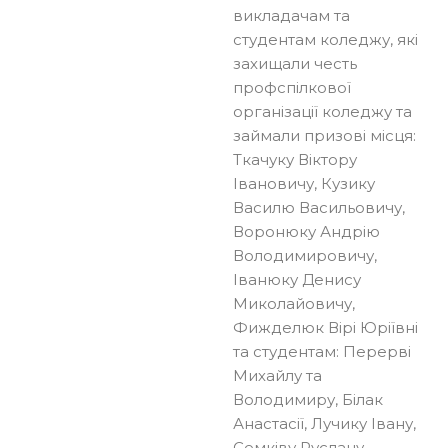
викладачам та
студентам коледжу, які
захищали честь
профспілкової
організації коледжу та
займали призові місця:
Ткачуку Віктору
Івановичу, Кузику
Василю Васильовичу,
Воронюку Андрію
Володимировичу,
Іванюку Денису
Миколайовичу,
Фижделюк Вірі Юріївні
та студентам: Перерві
Михайлу та
Володимиру, Білак
Анастасії, Лучику Івану,
Семківу Руслану,