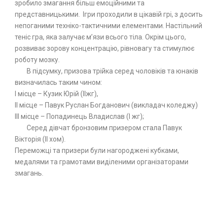
зробило змагання більш емоційними та
представницькими. Ігри проходили в цікавій грі, з досить
непоганими техніко-тактичними елементами. Настільний
теніс гра, яка залучає м’язи всього тіла. Окрім цього,
розвиває зорову концентрацію, рівновагу та стимулює
роботу мозку.
В підсумку, призова трійка серед чоловіків та юнаків
визначилась таким чином:
І місце – Кузик Юрій (ІІжг),
ІІ місце – Павук Руслан Богданович (викладач коледжу)
ІІІ місце – Попадинець Владислав (І жг);
Серед дівчат бронзовим призером стала Павук
Вікторія (ІІ хом).
Переможці та призери були нагороджені кубками,
медалями та грамотами виділеними організаторами
змагань.