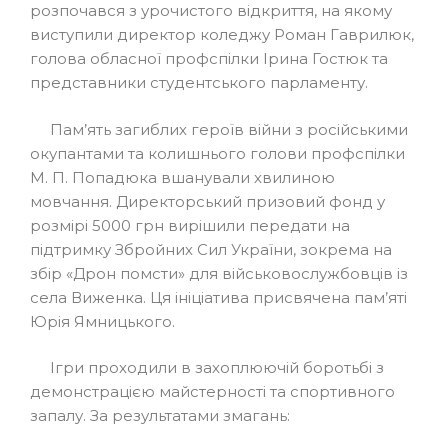
розпочався з урочистого відкриття, на якому
виступили директор коледжу Роман Гаврилюк,
голова обласної профспілки Ірина Гостюк та
представники студентського парламенту.
Пам’ять загиблих героїв війни з російськими
окупантами та колишнього голови профспілки
М. П. Попадюка вшанували хвилиною
мовчання. Директорський призовий фонд у
розмірі 5000 грн вирішили передати на
підтримку Збройних Сил України, зокрема на
збір «Дрон помсти» для військовослужбовців із
села Виженка. Ця ініціатива присвячена пам’яті
Юрія Ямницького.
Ігри проходили в захоплюючій боротьбі з
демонстрацією майстерності та спортивного
запалу. За результатами змагань: