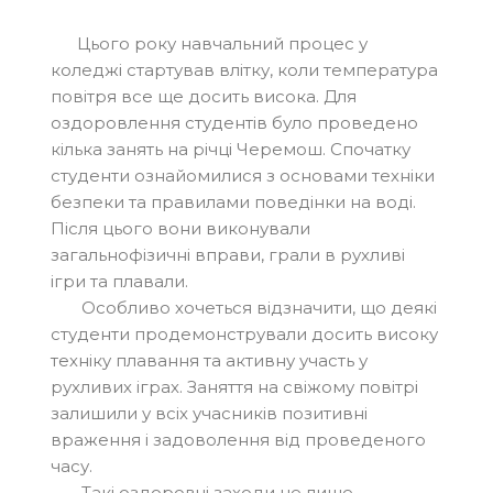
Цього року навчальний процес у
коледжі стартував влітку, коли температура
повітря все ще досить висока. Для
оздоровлення студентів було проведено
кілька занять на річці Черемош. Спочатку
студенти ознайомилися з основами техніки
безпеки та правилами поведінки на воді.
Після цього вони виконували
загальнофізичні вправи, грали в рухливі
ігри та плавали.
Особливо хочеться відзначити, що деякі
студенти продемонстрували досить високу
техніку плавання та активну участь у
рухливих іграх. Заняття на свіжому повітрі
залишили у всіх учасників позитивні
враження і задоволення від проведеного
часу.
Такі оздоровчі заходи не лише