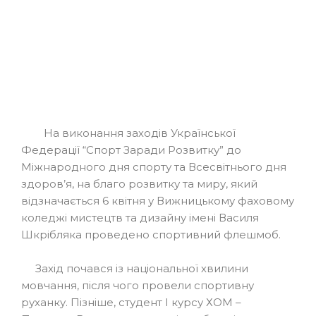
На виконання заходів Української
Федерації “Спорт Заради Розвитку” до
Міжнародного дня спорту та Всесвітнього дня
здоров’я, на благо розвитку та миру, який
відзначається 6 квітня у Вижницькому фаховому
коледжі мистецтв та дизайну імені Василя
Шкрібляка проведено спортивний флешмоб.
Захід почався із національної хвилини
мовчання, після чого провели спортивну
руханку. Пізніше, студент І курсу ХОМ –