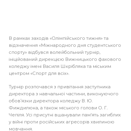
В рамках заходів «Олімпійського тижня» та
відзначення «Міжнародного дня студентського
спорту» відбувся волейбольний турнір,
ініційований дирекцією Вижницького фахового
коледжу імені Василя Шкрібляка та міським
центром «Спорт для всіх».
Турнір розпочався з привітання заступника
директора з навчальної частини, виконуючого
обовʼязки директора коледжу В. Ю.
Фиждилюка, а також міського голови О. Г.
Чепіля. Усі присутні вшанували пам’ять загиблих
у війні проти російських агресорів хвилиною
мовчання.