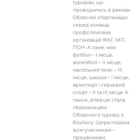
турнірах, що
проводились в рамках
Обласної спартакіади
серед команд
профспілкових
організацій ЖКГ, МП,
ПОН. А саме: міні-
футбол – І місце,
волейбол – ІІ місце,
настільний теніс – ІІІ
місце, шашки – І місце,
армспорт і гирьовий
спорт – ІІ та ІІІ місця. А
також, вперше стала
переможцем
Обласного турніру з
боулінгу. Щира подяка
всім учасникам –
працівникам,