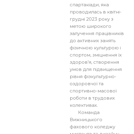
спартакіади, яка
проводилась в квітні-
грудні 2023 року з
метою широкого
залучення працівників
до активних занять
фізичною культурою і
спортом, зміцнення їх
здоров’я, створення
умов для підвищення
рівня фізкультурно-
оздоровчої та
спортивно-масової
роботи в трудових
колективах.
Команда
Вижницького
фахового коледжу
мистецтв та дизайну