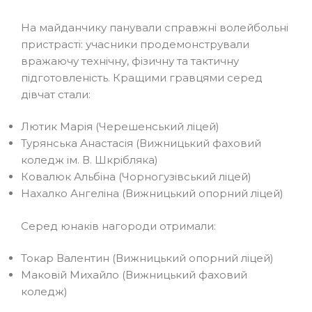
На майданчику панували справжні волейбольні
пристрасті: учасники продемонстрували
вражаючу технічну, фізичну та тактичну
підготовленість. Кращими гравцями серед
дівчат стали:
Лютик Марія (Черешенський ліцей)
Турянська Анастасія (Вижницький фаховий
коледж ім. В. Шкрібляка)
Ковалюк Альбіна (Чорногузівський ліцей)
Нахалко Ангеліна (Вижницький опорний ліцей)
Серед юнаків нагороди отримали:
Токар Валентин (Вижницький опорний ліцей)
Маковій Михайло (Вижницький фаховий
коледж)