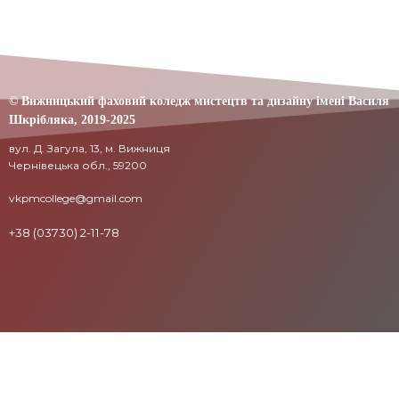
© Вижницький фаховий коледж мистецтв та дизайну імені Василя
Шкрібляка,
2019-20
25
вул. Д. Загула, 13, м. Вижниця
Чернівецька обл., 59200
vkpmcollege@gmail.com
+38 (03730) 2-11-78