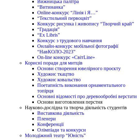
Вижницька палітра
“Витинанка”
Online-конкурс “Лінія і Я…”
“Текстильний первоцвіт”
Конкурс рисунка і живопису “Творчий край”
“Градація”
“Ex Libris”
Конкурс з трудового навчання
Онлайн-конкурс мобільної фотографії
“НавКОЛО-2023”
On-line конкурс «СвітLine»
Корисні поради для митців
Основи створення ювелірного проєкту
Художнє ткацтво
Художнє ковальство
Поетапність виконання орнаментального
топірця
Основні відомості про деревообробні верстати
Основи виготовлення перстня
Науково-дослідна та творча діяльність студентів
Виставкова діяльність
Пленери
Конференції
Олімпіади та конкурси
Молодіжний театр “Юність”