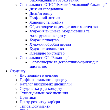
рекомендацій на зарахування
Спеціальності ОПС “Фаховий молодший бакалавр”
Дизайн середовища
Дизайн одягу
Графічний дизайн
Живопис та графіка
Образотворче та декоративне мистецтво
Художня вишивка, моделювання та
конструювання одягу
Художнє ткацтво
Художня обробка дерева
Художнє ковальство
Ювелірне мистецтво
Спеціальності ОР “Бакалавр”
Образотворче та декоративно-прикладне
мистецтво
Студенту
Дистанційне навчання
Графік навчального процесу
Каталог вибіркових дисциплін
Студенська рада коледжу
Стипендіальне забезпечення
Практики
Центр розвитку кар’єри
Типові документи