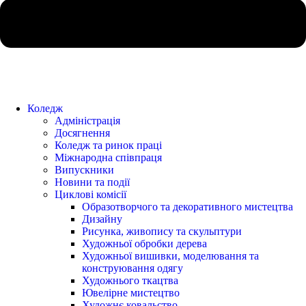
Коледж
Адміністрація
Досягнення
Коледж та ринок праці
Міжнародна співпраця
Випускники
Новини та події
Циклові комісії
Образотворчого та декоративного мистецтва
Дизайну
Рисунка, живопису та скульптури
Художньої обробки дерева
Художньої вишивки, моделювання та
конструювання одягу
Художнього ткацтва
Ювелірне мистецтво
Художнє ковальство