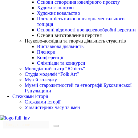
Основи створення ювелірного проєкту
Художнє ткацтво
Художнє ковальство
Поетапність виконання орнаментального
топірця
Основні відомості про деревообробні верстати
Основи виготовлення перстня
Науково-дослідна та творча діяльність студентів
Виставкова діяльність
Пленери
Конференції
Олімпіади та конкурси
Молодіжний театр “Юність”
Студія моделей “Folk Art”
Музей коледжу
Музей старожитностей та етнографії Буковинської
Гуцульщини
Стежками історії
Стежками історії
У майстернях часу та імен
Menu