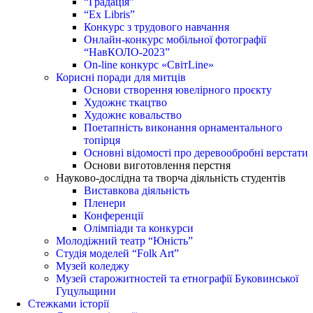
“Градація”
“Ex Libris”
Конкурс з трудового навчання
Онлайн-конкурс мобільної фотографії
“НавКОЛО-2023”
On-line конкурс «СвітLine»
Корисні поради для митців
Основи створення ювелірного проєкту
Художнє ткацтво
Художнє ковальство
Поетапність виконання орнаментального
топірця
Основні відомості про деревообробні верстати
Основи виготовлення перстня
Науково-дослідна та творча діяльність студентів
Виставкова діяльність
Пленери
Конференції
Олімпіади та конкурси
Молодіжний театр “Юність”
Студія моделей “Folk Art”
Музей коледжу
Музей старожитностей та етнографії Буковинської
Гуцульщини
Стежками історії