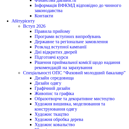
Фінансова діяльність
Інформація ВФКМД відповідно до чинного
законодавства
Контакти
Абітурієнту
Вступ 2026
Правила прийому
Програми вступних випробувань
Державне та регіональне замовлення
Розклад вступної кампанії
Дні відкритих дверей
Підготовчі курси
Рішення приймальної комісії щодо надання
рекомендацій на зарахування
Спеціальності ОПС “Фаховий молодший бакалавр”
Дизайн середовища
Дизайн одягу
Графічний дизайн
Живопис та графіка
Образотворче та декоративне мистецтво
Художня вишивка, моделювання та
конструювання одягу
Художнє ткацтво
Художня обробка дерева
Художнє ковальство