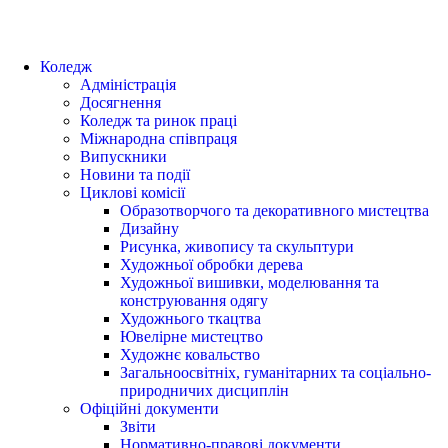
Коледж
Адміністрація
Досягнення
Коледж та ринок праці
Міжнародна співпраця
Випускники
Новини та події
Циклові комісії
Образотворчого та декоративного мистецтва
Дизайну
Рисунка, живопису та скульптури
Художньої обробки дерева
Художньої вишивки, моделювання та
конструювання одягу
Художнього ткацтва
Ювелірне мистецтво
Художнє ковальство
Загальноосвітніх, гуманітарних та соціально-
природничих дисциплін
Офіційні документи
Звіти
Нормативно-правові документи