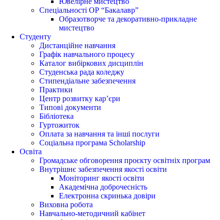
Ювелірне мистецтво
Спеціальності ОР “Бакалавр”
Образотворче та декоративно-прикладне
мистецтво
Студенту
Дистанційне навчання
Графік навчального процесу
Каталог вибіркових дисциплін
Студенська рада коледжу
Стипендіальне забезпечення
Практики
Центр розвитку кар’єри
Типові документи
Бібліотека
Гуртожиток
Оплата за навчання та інші послуги
Соціальна програма Scholarship
Освіта
Громадське обговорення проєкту освітніх програм
Внутрішнє забезпечення якості освіти
Моніторинг якості освіти
Академічна доброчесність
Електронна скринька довіри
Виховна робота
Навчально-методичний кабінет