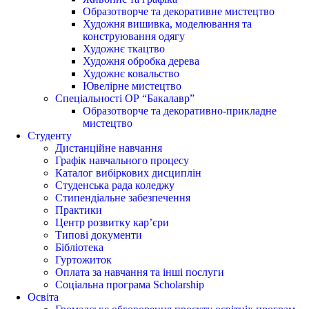
Образотворче та декоративне мистецтво
Художня вишивка, моделювання та
конструювання одягу
Художнє ткацтво
Художня обробка дерева
Художнє ковальство
Ювелірне мистецтво
Спеціальності ОР “Бакалавр”
Образотворче та декоративно-прикладне
мистецтво
Студенту
Дистанційне навчання
Графік навчального процесу
Каталог вибіркових дисциплін
Студенська рада коледжу
Стипендіальне забезпечення
Практики
Центр розвитку кар’єри
Типові документи
Бібліотека
Гуртожиток
Оплата за навчання та інші послуги
Соціальна програма Scholarship
Освіта