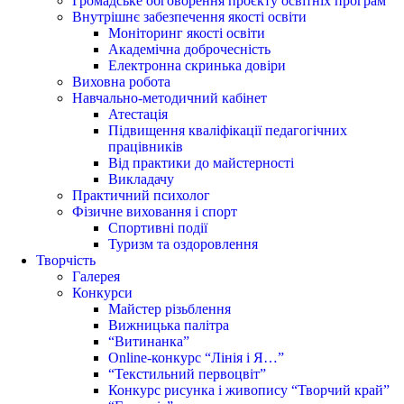
Громадське обговорення проєкту освітніх програм
Внутрішнє забезпечення якості освіти
Моніторинг якості освіти
Академічна доброчесність
Електронна скринька довіри
Виховна робота
Навчально-методичний кабінет
Атестація
Підвищення кваліфікації педагогічних
працівників
Від практики до майстерності
Викладачу
Практичний психолог
Фізичне виховання і спорт
Спортивні події
Туризм та оздоровлення
Творчість
Галерея
Конкурси
Майстер різьблення
Вижницька палітра
“Витинанка”
Online-конкурс “Лінія і Я…”
“Текстильний первоцвіт”
Конкурс рисунка і живопису “Творчий край”