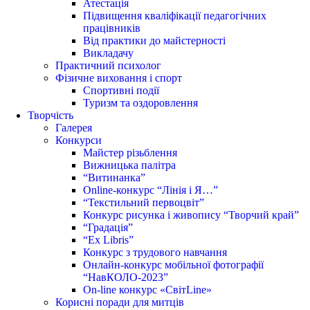
Атестація
Підвищення кваліфікації педагогічних
працівників
Від практики до майстерності
Викладачу
Практичний психолог
Фізичне виховання і спорт
Спортивні події
Туризм та оздоровлення
Творчість
Галерея
Конкурси
Майстер різьблення
Вижницька палітра
“Витинанка”
Online-конкурс “Лінія і Я…”
“Текстильний первоцвіт”
Конкурс рисунка і живопису “Творчий край”
“Градація”
“Ex Libris”
Конкурс з трудового навчання
Онлайн-конкурс мобільної фотографії
“НавКОЛО-2023”
On-line конкурс «СвітLine»
Корисні поради для митців