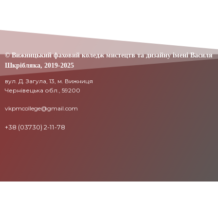
© Вижницький фаховий коледж мистецтв та дизайну імені Василя
Шкрібляка,
2019-20
25
вул. Д. Загула, 13, м. Вижниця
Чернівецька обл., 59200
vkpmcollege@gmail.com
+38 (03730) 2-11-78