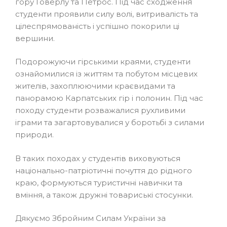
гору Говерлу та Петрос. Під час сходження
студенти проявили силу волі, витривалість та
цілеспрямованість і успішно покорили ці
вершини.
Подорожуючи гірськими краями, студенти
ознайомилися із життям та побутом місцевих
жителів, захоплюючими краєвидами та
панорамою Карпатських гір і полонин. Під час
походу студенти розважалися рухливими
іграми та загартовувалися у боротьбі з силами
природи.
В таких походах у студентів виховуються
національно-патріотичні почуття до рідного
краю, формуються туристичні навички та
вміння, а також дружні товариські стосунки.
Дякуємо Збройним Силам України за