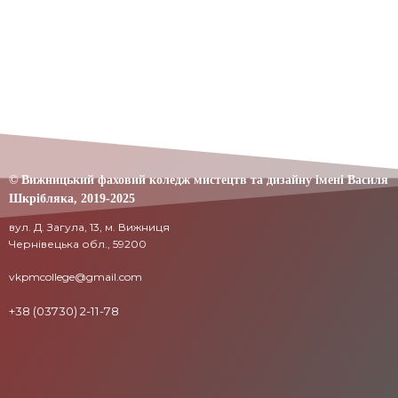
© Вижницький фаховий коледж мистецтв та дизайну імені Василя
Шкрібляка,
2019-20
25
вул. Д. Загула, 13, м. Вижниця
Чернівецька обл., 59200
vkpmcollege@gmail.com
+38 (03730) 2-11-78