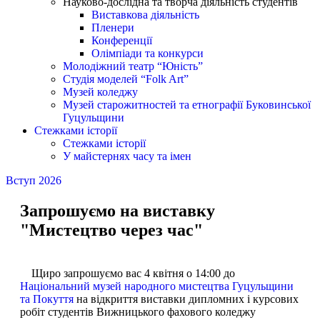
Науково-дослідна та творча діяльність студентів
Виставкова діяльність
Пленери
Конференції
Олімпіади та конкурси
Молодіжний театр “Юність”
Студія моделей “Folk Art”
Музей коледжу
Музей старожитностей та етнографії Буковинської
Гуцульщини
Стежками історії
Стежками історії
У майстернях часу та імен
Вступ 2026
Запрошуємо на виставку
"Мистецтво через час"
Щиро запрошуємо вас 4 квітня о 14:00 до
Національний музей народного мистецтва Гуцульщини
та Покуття
на відкриття виставки дипломних і курсових
робіт студентів Вижницького фахового коледжу