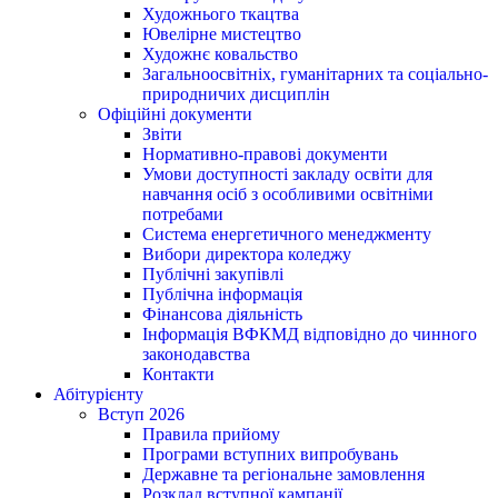
Художнього ткацтва
Ювелірне мистецтво
Художнє ковальство
Загальноосвітніх, гуманітарних та соціально-
природничих дисциплін
Офіційні документи
Звіти
Нормативно-правові документи
Умови доступності закладу освіти для
навчання осіб з особливими освітніми
потребами
Система енергетичного менеджменту
Вибори директора коледжу
Публічні закупівлі
Публічна інформація
Фінансова діяльність
Інформація ВФКМД відповідно до чинного
законодавства
Контакти
Абітурієнту
Вступ 2026
Правила прийому
Програми вступних випробувань
Державне та регіональне замовлення
Розклад вступної кампанії