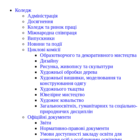
Коледж
Адміністрація
Досягнення
Коледж та ринок праці
Міжнародна співпраця
Випускники
Новини та події
Циклові комісії
Образотворчого та декоративного мистецтва
Дизайну
Рисунка, живопису та скульптури
Художньої обробки дерева
Художньої вишивки, моделювання та
конструювання одягу
Художнього ткацтва
Ювелірне мистецтво
Художнє ковальство
Загальноосвітніх, гуманітарних та соціально-
природничих дисциплін
Офіційні документи
Звіти
Нормативно-правові документи
Умови доступності закладу освіти для
навчання осіб з особливими освітніми