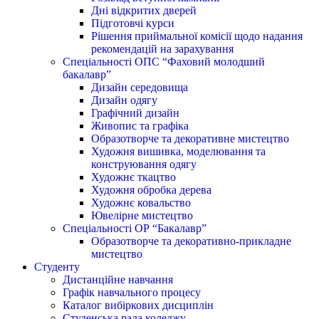
Дні відкритих дверей
Підготовчі курси
Рішення приймальної комісії щодо надання
рекомендацій на зарахування
Спеціальності ОПС “Фаховий молодший
бакалавр”
Дизайн середовища
Дизайн одягу
Графічний дизайн
Живопис та графіка
Образотворче та декоративне мистецтво
Художня вишивка, моделювання та
конструювання одягу
Художнє ткацтво
Художня обробка дерева
Художнє ковальство
Ювелірне мистецтво
Спеціальності ОР “Бакалавр”
Образотворче та декоративно-прикладне
мистецтво
Студенту
Дистанційне навчання
Графік навчального процесу
Каталог вибіркових дисциплін
Студенська рада коледжу