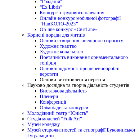
“Градація”
“Ex Libris”
Конкурс з трудового навчання
Онлайн-конкурс мобільної фотографії
“НавКОЛО-2023”
On-line конкурс «СвітLine»
Корисні поради для митців
Основи створення ювелірного проєкту
Художнє ткацтво
Художнє ковальство
Поетапність виконання орнаментального
топірця
Основні відомості про деревообробні
верстати
Основи виготовлення перстня
Науково-дослідна та творча діяльність студентів
Виставкова діяльність
Пленери
Конференції
Олімпіади та конкурси
Молодіжний театр “Юність”
Студія моделей “Folk Art”
Музей коледжу
Музей старожитностей та етнографії Буковинської
Гуцульщини