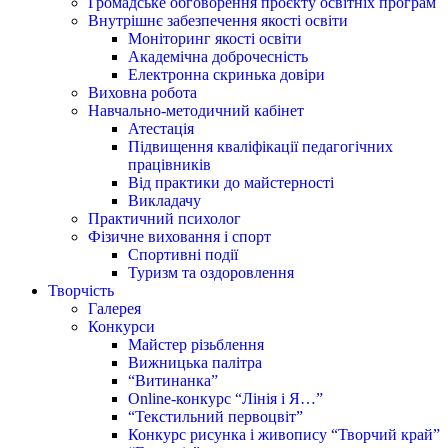
Громадське обговорення проєкту освітніх програм
Внутрішнє забезпечення якості освіти
Моніторинг якості освіти
Академічна доброчесність
Електронна скринька довіри
Виховна робота
Навчально-методичний кабінет
Атестація
Підвищення кваліфікації педагогічних
працівників
Від практики до майстерності
Викладачу
Практичний психолог
Фізичне виховання і спорт
Спортивні події
Туризм та оздоровлення
Творчість
Галерея
Конкурси
Майстер різьблення
Вижницька палітра
“Витинанка”
Online-конкурс “Лінія і Я…”
“Текстильний первоцвіт”
Конкурс рисунка і живопису “Творчий край”