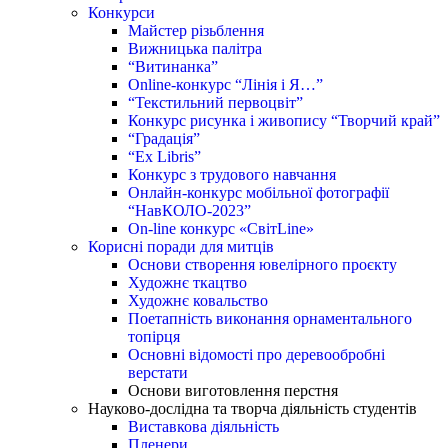
Конкурси
Майстер різьблення
Вижницька палітра
“Витинанка”
Online-конкурс “Лінія і Я…”
“Текстильний первоцвіт”
Конкурс рисунка і живопису “Творчий край”
“Градація”
“Ex Libris”
Конкурс з трудового навчання
Онлайн-конкурс мобільної фотографії
“НавКОЛО-2023”
On-line конкурс «СвітLine»
Корисні поради для митців
Основи створення ювелірного проєкту
Художнє ткацтво
Художнє ковальство
Поетапність виконання орнаментального
топірця
Основні відомості про деревообробні
верстати
Основи виготовлення перстня
Науково-дослідна та творча діяльність студентів
Виставкова діяльність
Пленери