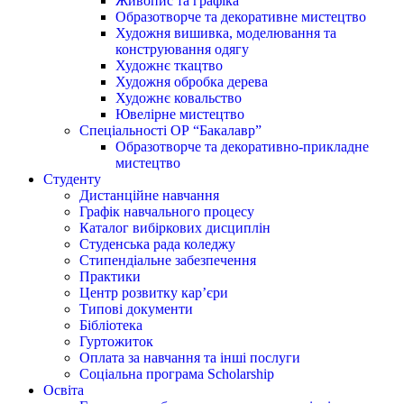
Живопис та графіка
Образотворче та декоративне мистецтво
Художня вишивка, моделювання та
конструювання одягу
Художнє ткацтво
Художня обробка дерева
Художнє ковальство
Ювелірне мистецтво
Спеціальності ОР “Бакалавр”
Образотворче та декоративно-прикладне
мистецтво
Студенту
Дистанційне навчання
Графік навчального процесу
Каталог вибіркових дисциплін
Студенська рада коледжу
Стипендіальне забезпечення
Практики
Центр розвитку кар’єри
Типові документи
Бібліотека
Гуртожиток
Оплата за навчання та інші послуги
Соціальна програма Scholarship
Освіта