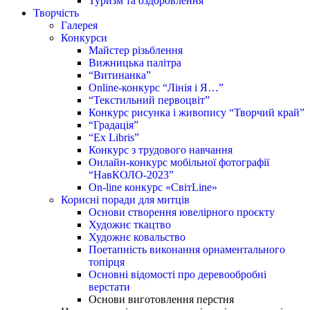
Туризм та оздоровлення
Творчість
Галерея
Конкурси
Майстер різьблення
Вижницька палітра
“Витинанка”
Online-конкурс “Лінія і Я…”
“Текстильний первоцвіт”
Конкурс рисунка і живопису “Творчий край”
“Градація”
“Ex Libris”
Конкурс з трудового навчання
Онлайн-конкурс мобільної фотографії
“НавКОЛО-2023”
On-line конкурс «СвітLine»
Корисні поради для митців
Основи створення ювелірного проєкту
Художнє ткацтво
Художнє ковальство
Поетапність виконання орнаментального
топірця
Основні відомості про деревообробні
верстати
Основи виготовлення перстня