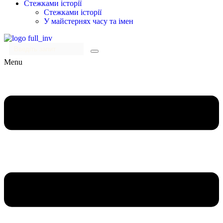
Стежками історії
Стежками історії
У майстернях часу та імен
Menu