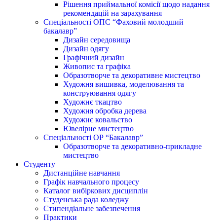
Рішення приймальної комісії щодо надання
рекомендацій на зарахування
Спеціальності ОПС “Фаховий молодший
бакалавр”
Дизайн середовища
Дизайн одягу
Графічний дизайн
Живопис та графіка
Образотворче та декоративне мистецтво
Художня вишивка, моделювання та
конструювання одягу
Художнє ткацтво
Художня обробка дерева
Художнє ковальство
Ювелірне мистецтво
Спеціальності ОР “Бакалавр”
Образотворче та декоративно-прикладне
мистецтво
Студенту
Дистанційне навчання
Графік навчального процесу
Каталог вибіркових дисциплін
Студенська рада коледжу
Стипендіальне забезпечення
Практики