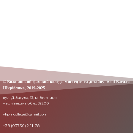
© Вижницький фаховий коледж мистецтв та дизайну імені Василя
Шкрібляка,
2019-20
25
вул. Д. Загула, 13, м. Вижниця
Чернівецька обл., 59200
vkpmcollege@gmail.com
+38 (03730) 2-11-78