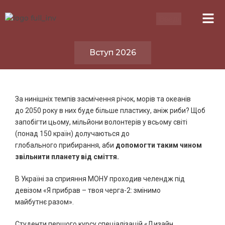
Вступ 2026
За нинішніх темпів засмічення річок, морів та океанів
до 2050 року в них буде більше пластику, аніж риби? Щоб
запобігти цьому, мільйони волонтерів у всьому світі
(понад 150 країн) долучаються до
глобального прибирання, аби
допомогти таким чином
звільнити планету від сміття.
В Україні за сприяння МОНУ проходив челендж під
девізом «Я прибрав – твоя черга-2: змінимо
майбутнє разом».
Студенти першого курсу спеціалізацій «Дизайн