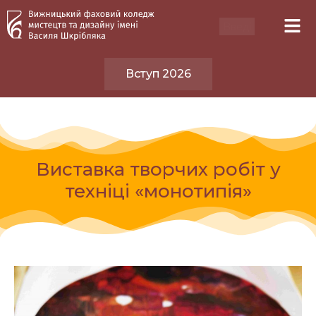
Вступ 2026
Виставка творчих робіт у
техніці «монотипія»