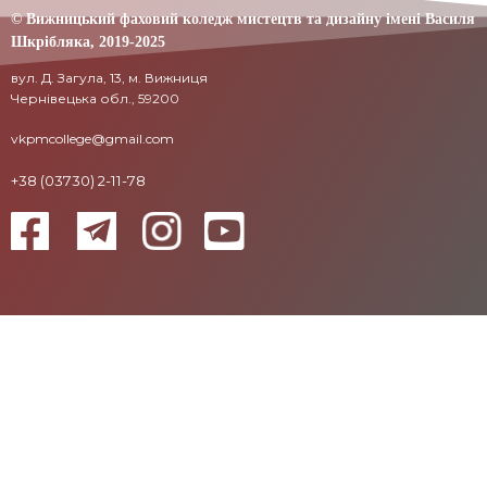
© Вижницький фаховий коледж мистецтв та дизайну імені Василя
Шкрібляка,
2019-20
25
вул. Д. Загула, 13, м. Вижниця
Чернівецька обл., 59200
vkpmcollege@gmail.com
+38 (03730) 2-11-78