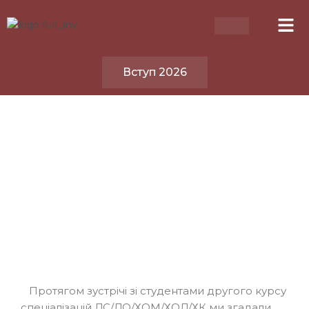
Вступ 2026
Протягом зустрічі зі студентами другого курсу
спеціалізацій ДС/ДО/ХОМ/ХОД/ХК ми згадали