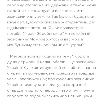
героїчну історію нашої держави, а також імена
людей, які, не шкодуючи власного життя,
захищали рідну землю. Так було, є і буде, поки
існує світ. Дискут-розмова між студентами, де
піднімалися питання: “Як ви вважаєте, чи
потрібні Україні Збройні сили? Чи потрібні їй
захисники? Можливо, хтось із вас мріє в
майбутньому стати воїном чи офіцером?”
Метою виховної години на тему “Гордість і
душа держави, її надія і оберіг — це захисники
України” було активізувати й поглибити знання
студентів про українське козацтво та традиції
часів Запорізької Січі; про сучасних захисників
України, виховувати повагу до історичної
спадщини рідного народу; патріотичні почуття
гордості за подвиги захисників Батьківщини.