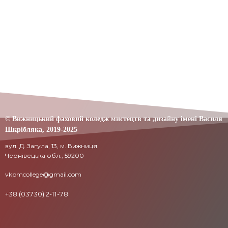
© Вижницький фаховий коледж мистецтв та дизайну імені Василя
Шкрібляка,
2019-20
25
вул. Д. Загула, 13, м. Вижниця
Чернівецька обл., 59200
vkpmcollege@gmail.com
+38 (03730) 2-11-78