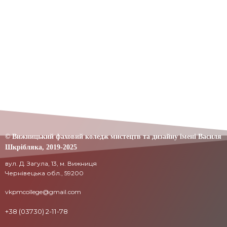
© Вижницький фаховий коледж мистецтв та дизайну імені Василя
Шкрібляка,
2019-20
25
вул. Д. Загула, 13, м. Вижниця
Чернівецька обл., 59200
vkpmcollege@gmail.com
+38 (03730) 2-11-78