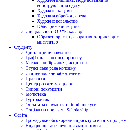
Художня вишивка, моделювання та
конструювання одягу
Художнє ткацтво
Художня обробка дерева
Художнє ковальство
Ювелірне мистецтво
Спеціальності ОР “Бакалавр”
Образотворче та декоративно-прикладне
мистецтво
Студенту
Дистанційне навчання
Графік навчального процесу
Каталог вибіркових дисциплін
Студенська рада коледжу
Стипендіальне забезпечення
Практики
Центр розвитку кар’єри
Типові документи
Бібліотека
Гуртожиток
Оплата за навчання та інші послуги
Соціальна програма Scholarship
Освіта
Громадське обговорення проєкту освітніх програм
Внутрішнє забезпечення якості освіти