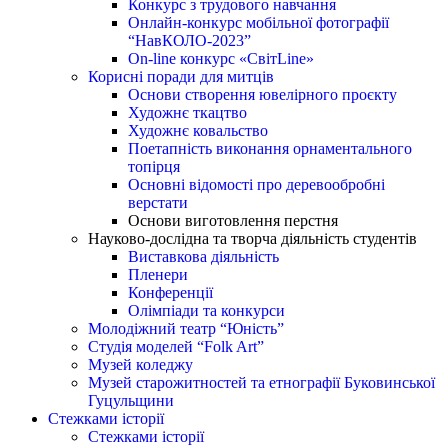
Конкурс з трудового навчання
Онлайн-конкурс мобільної фотографії
“НавКОЛО-2023”
On-line конкурс «СвітLine»
Корисні поради для митців
Основи створення ювелірного проєкту
Художнє ткацтво
Художнє ковальство
Поетапність виконання орнаментального
топірця
Основні відомості про деревообробні
верстати
Основи виготовлення перстня
Науково-дослідна та творча діяльність студентів
Виставкова діяльність
Пленери
Конференції
Олімпіади та конкурси
Молодіжний театр “Юність”
Студія моделей “Folk Art”
Музей коледжу
Музей старожитностей та етнографії Буковинської
Гуцульщини
Стежками історії
Стежками історії