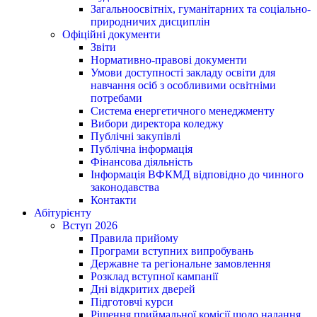
Загальноосвітніх, гуманітарних та соціально-
природничих дисциплін
Офіційні документи
Звіти
Нормативно-правові документи
Умови доступності закладу освіти для
навчання осіб з особливими освітніми
потребами
Система енергетичного менеджменту
Вибори директора коледжу
Публічні закупівлі
Публічна інформація
Фінансова діяльність
Інформація ВФКМД відповідно до чинного
законодавства
Контакти
Абітурієнту
Вступ 2026
Правила прийому
Програми вступних випробувань
Державне та регіональне замовлення
Розклад вступної кампанії
Дні відкритих дверей
Підготовчі курси
Рішення приймальної комісії щодо надання