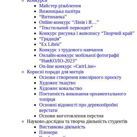
Конкурси
Майстер різьблення
Вижницька палітра
“Витинанка”
Online-конкурс “Лінія і Я…”
“Текстильний первоцвіт”
Конкурс рисунка і живопису “Творчий край”
“Градація”
“Ex Libris”
Конкурс з трудового навчання
Онлайн-конкурс мобільної фотографії
“НавКОЛО-2023”
On-line конкурс «СвітLine»
Корисні поради для митців
Основи створення ювелірного проєкту
Художнє ткацтво
Художнє ковальство
Поетапність виконання орнаментального
топірця
Основні відомості про деревообробні
верстати
Основи виготовлення перстня
Науково-дослідна та творча діяльність студентів
Виставкова діяльність
Пленери