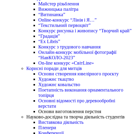
Майстер різьблення
Вижницька палітра
“Витинанка”
Online-конкурс “Лінія і Я…”
“Текстильний первоцвіт”
Конкурс рисунка і живопису “Творчий край”
“Градація”
“Ex Libris”
Конкурс з трудового навчання
Онлайн-конкурс мобільної фотографії
“НавКОЛО-2023”
On-line конкурс «СвітLine»
Корисні поради для митців
Основи створення ювелірного проєкту
Художнє ткацтво
Художнє ковальство
Поетапність виконання орнаментального
топірця
Основні відомості про деревообробні
верстати
Основи виготовлення перстня
Науково-дослідна та творча діяльність студентів
Виставкова діяльність
Пленери
Конференції