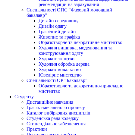
рекомендацій на зарахування
Спеціальності ОПС “Фаховий молодший
бакалавр”
Дизайн середовища
Дизайн одягу
Графічний дизайн
Живопис та графіка
Образотворче та декоративне мистецтво
Художня вишивка, моделювання та
конструювання одягу
Художнє ткацтво
Художня обробка дерева
Художнє ковальство
Ювелірне мистецтво
Спеціальності ОР “Бакалавр”
Образотворче та декоративно-прикладне
мистецтво
Студенту
Дистанційне навчання
Графік навчального процесу
Каталог вибіркових дисциплін
Студенська рада коледжу
Стипендіальне забезпечення
Практики
Центр розвитку кар’єри