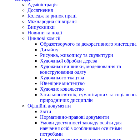
Адміністрація
Досягнення
Коледж та ринок праці
Міжнародна співпраця
Випускники
Новини та події
Циклові комісії
Образотворчого та декоративного мистецтва
Дизайну
Рисунка, живопису та скульптури
Художньої обробки дерева
Художньої вишивки, моделювання та
конструювання одягу
Художнього ткацтва
Ювелірне мистецтво
Художнє ковальство
Загальноосвітніх, гуманітарних та соціально-
природничих дисциплін
Офіційні документи
Звіти
Нормативно-правові документи
Умови доступності закладу освіти для
навчання осіб з особливими освітніми
потребами
Система енергетичного менеджменту