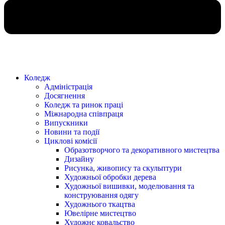
Коледж
Адміністрація
Досягнення
Коледж та ринок праці
Міжнародна співпраця
Випускники
Новини та події
Циклові комісії
Образотворчого та декоративного мистецтва
Дизайну
Рисунка, живопису та скульптури
Художньої обробки дерева
Художньої вишивки, моделювання та
конструювання одягу
Художнього ткацтва
Ювелірне мистецтво
Художнє ковальство