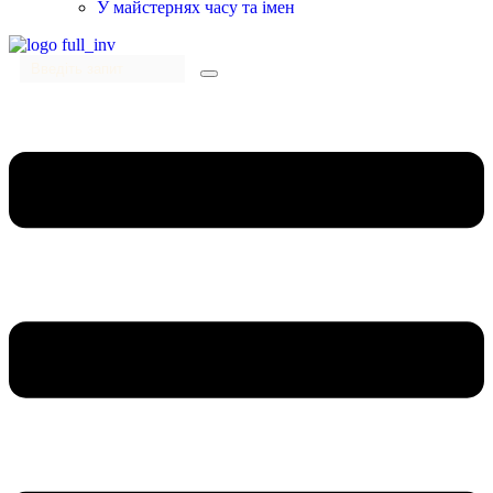
У майстернях часу та імен
Menu