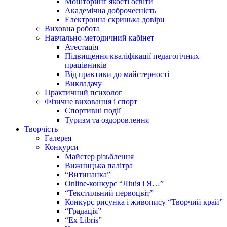
Моніторинг якості освіти
Академічна доброчесність
Електронна скринька довіри
Виховна робота
Навчально-методичний кабінет
Атестація
Підвищення кваліфікації педагогічних
працівників
Від практики до майстерності
Викладачу
Практичний психолог
Фізичне виховання і спорт
Спортивні події
Туризм та оздоровлення
Творчість
Галерея
Конкурси
Майстер різьблення
Вижницька палітра
“Витинанка”
Online-конкурс “Лінія і Я…”
“Текстильний первоцвіт”
Конкурс рисунка і живопису “Творчий край”
“Градація”
“Ex Libris”