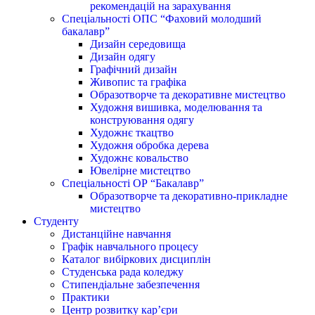
рекомендацій на зарахування
Спеціальності ОПС “Фаховий молодший
бакалавр”
Дизайн середовища
Дизайн одягу
Графічний дизайн
Живопис та графіка
Образотворче та декоративне мистецтво
Художня вишивка, моделювання та
конструювання одягу
Художнє ткацтво
Художня обробка дерева
Художнє ковальство
Ювелірне мистецтво
Спеціальності ОР “Бакалавр”
Образотворче та декоративно-прикладне
мистецтво
Студенту
Дистанційне навчання
Графік навчального процесу
Каталог вибіркових дисциплін
Студенська рада коледжу
Стипендіальне забезпечення
Практики
Центр розвитку кар’єри