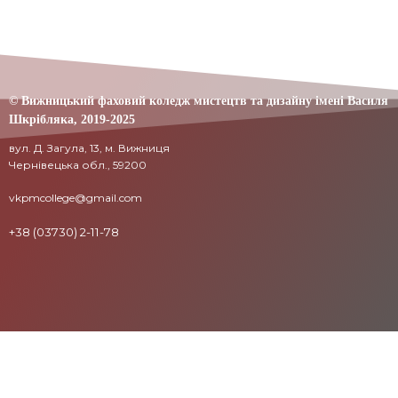
© Вижницький фаховий коледж мистецтв та дизайну імені Василя
Шкрібляка,
2019-20
25
вул. Д. Загула, 13, м. Вижниця
Чернівецька обл., 59200
vkpmcollege@gmail.com
+38 (03730) 2-11-78