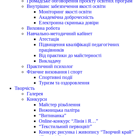
Громадське обговорення проєкту освітніх програм
Внутрішнє забезпечення якості освіти
Моніторинг якості освіти
Академічна доброчесність
Електронна скринька довіри
Виховна робота
Навчально-методичний кабінет
Атестація
Підвищення кваліфікації педагогічних
працівників
Від практики до майстерності
Викладачу
Практичний психолог
Фізичне виховання і спорт
Спортивні події
Туризм та оздоровлення
Творчість
Галерея
Конкурси
Майстер різьблення
Вижницька палітра
“Витинанка”
Online-конкурс “Лінія і Я…”
“Текстильний первоцвіт”
Конкурс рисунка і живопису “Творчий край”