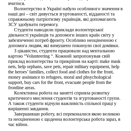
вчитися.
Волонтерство в Україні набуло особливого значення в
наші дні – світ дивується згуртованості, відданості та
справжньому патріотизму українців, які допомагають
ЗСУ здобувати перемогу.
Студенти наводили приклади волонтерської
діяльності українців та допомоги інших країн світу у
забезпеченні потреб фронту. Особливо неоціненною є
допомога людям, які вимушено покинули свої домівки.
З цікавістю, студенти працювали над ментальною
картою “Volunteering “. Кожний запропонував свій
приклад волонтерства та прикріпив на карті: make mask
nets, help orphans, save pets, repair military equipment, help
the heroes’ families, collect food and clothes for the front,
money assistance to refugees, moral and phsychological
support, buy cars for the front, evacuate people from the
frontline areas.
Колективна робота на занятті сприяла розвитку
критичного мислення студентів та згуртованості групи.
А також студенти відчули важливість спільної праці у
вирішенні завдання.
Завершивши роботу, всі переконалися якою великою
та неоціненною є щоденна волонтерська робота зараз, в
час війни.