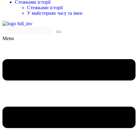
Стежками історії
Стежками історії
У майстернях часу та імен
Menu