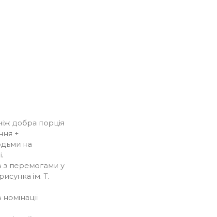
іж добра порція
ння +
юдьми на
.
 з перемогами у
исунка ім. Т.
 номінації