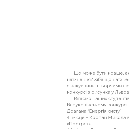
Що може бути краще, ан
натхнення? Хіба що натхне
спілкування з творчими л
конкурсі з рисунка у Львові
Вітаємо наших студентів
Всеукраїнському конкурсі р
Драгана “Енергія хисту”:
•ІІ місце – Корпан Микола в
«Портрет»;