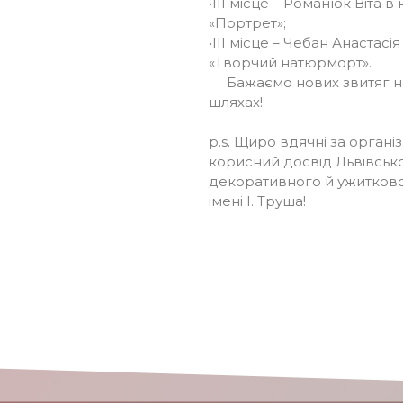
•ІІІ місце – Романюк Віта в 
«Портрет»;
•IІІ місце – Чебан Анастасія
«Творчий натюрморт».
Бажаємо нових звитяг н
шляхах!
p.s. Щиро вдячні за організ
корисний досвід Львівськ
декоративного й ужитков
імені І. Труша!