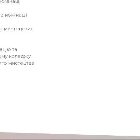
номінації
 в номінації
а мистецьких
ацію та
ому коледжу
ого мистецтва