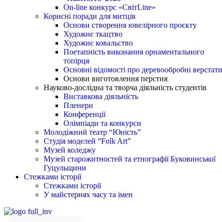
On-line конкурс «СвітLine»
Корисні поради для митців
Основи створення ювелірного проєкту
Художнє ткацтво
Художнє ковальство
Поетапність виконання орнаментального
топірця
Основні відомості про деревообробні верстат
Основи виготовлення перстня
Науково-дослідна та творча діяльність студентів
Виставкова діяльність
Пленери
Конференції
Олімпіади та конкурси
Молодіжний театр “Юність”
Студія моделей “Folk Art”
Музей коледжу
Музей старожитностей та етнографії Буковинської
Гуцульщини
Стежками історії
Стежками історії
У майстернях часу та імен