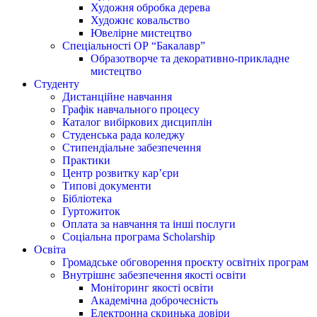
Художня обробка дерева
Художнє ковальство
Ювелірне мистецтво
Спеціальності ОР “Бакалавр”
Образотворче та декоративно-прикладне
мистецтво
Студенту
Дистанційне навчання
Графік навчального процесу
Каталог вибіркових дисциплін
Студенська рада коледжу
Стипендіальне забезпечення
Практики
Центр розвитку кар’єри
Типові документи
Бібліотека
Гуртожиток
Оплата за навчання та інші послуги
Соціальна програма Scholarship
Освіта
Громадське обговорення проєкту освітніх програм
Внутрішнє забезпечення якості освіти
Моніторинг якості освіти
Академічна доброчесність
Електронна скринька довіри