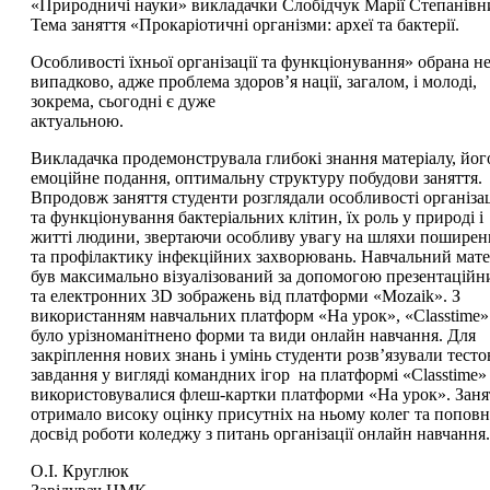
«Природничі науки» викладачки Слобідчук Марії Степанівн
Тема заняття «Прокаріотичні організми: археї та бактерії.
Особливості їхньої організації та функціонування» обрана н
випадково, адже проблема здоров’я нації, загалом, і молоді,
зокрема, сьогодні є дуже
актуальною.
Викладачка продемонструвала глибокі знання матеріалу, йог
емоційне подання, оптимальну структуру побудови заняття.
Впродовж заняття студенти розглядали особливості організац
та функціонування бактеріальних клітин, їх роль у природі і
житті людини, звертаючи особливу увагу на шляхи поширен
та профілактику інфекційних захворювань. Навчальний мате
був максимально візуалізований за допомогою презентаційн
та електронних 3D зображень від платформи «Mozaik». З
використанням навчальних платформ «На урок», «Classtime»
було урізноманітнено форми та види онлайн навчання. Для
закріплення нових знань і умінь студенти розв’язували тесто
завдання у вигляді командних ігор на платформі «Classtime»
використовувалися флеш-картки платформи «На урок». Заня
отримало високу оцінку присутніх на ньому колег та попов
досвід роботи коледжу з питань організації онлайн навчання.
О.І. Круглюк