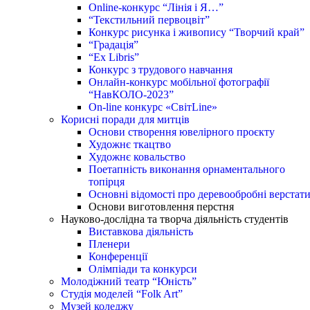
Online-конкурс “Лінія і Я…”
“Текстильний первоцвіт”
Конкурс рисунка і живопису “Творчий край”
“Градація”
“Ex Libris”
Конкурс з трудового навчання
Онлайн-конкурс мобільної фотографії
“НавКОЛО-2023”
On-line конкурс «СвітLine»
Корисні поради для митців
Основи створення ювелірного проєкту
Художнє ткацтво
Художнє ковальство
Поетапність виконання орнаментального
топірця
Основні відомості про деревообробні верстат
Основи виготовлення перстня
Науково-дослідна та творча діяльність студентів
Виставкова діяльність
Пленери
Конференції
Олімпіади та конкурси
Молодіжний театр “Юність”
Студія моделей “Folk Art”
Музей коледжу