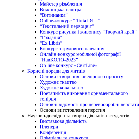
Майстер різьблення
Вижницька палітра
“Витинанка”
Online-конкурс “Лінія і Я…”
“Текстильний первоцвіт”
Конкурс рисунка і живопису “Творчий край”
“Градація”
“Ex Libris”
Конкурс з трудового навчання
Онлайн-конкурс мобільної фотографії
“НавКОЛО-2023”
On-line конкурс «СвітLine»
Корисні поради для митців
Основи створення ювелірного проєкту
Художнє ткацтво
Художнє ковальство
Поетапність виконання орнаментального
топірця
Основні відомості про деревообробні верстат
Основи виготовлення перстня
Науково-дослідна та творча діяльність студентів
Виставкова діяльність
Пленери
Конференції
Олімпіади та конкурси