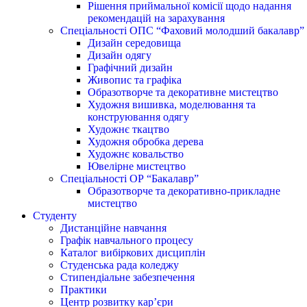
Рішення приймальної комісії щодо надання
рекомендацій на зарахування
Спеціальності ОПС “Фаховий молодший бакалавр”
Дизайн середовища
Дизайн одягу
Графічний дизайн
Живопис та графіка
Образотворче та декоративне мистецтво
Художня вишивка, моделювання та
конструювання одягу
Художнє ткацтво
Художня обробка дерева
Художнє ковальство
Ювелірне мистецтво
Спеціальності ОР “Бакалавр”
Образотворче та декоративно-прикладне
мистецтво
Студенту
Дистанційне навчання
Графік навчального процесу
Каталог вибіркових дисциплін
Студенська рада коледжу
Стипендіальне забезпечення
Практики
Центр розвитку кар’єри