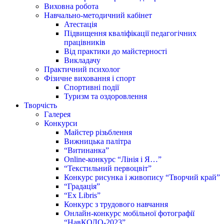
Виховна робота
Навчально-методичний кабінет
Атестація
Підвищення кваліфікації педагогічних
працівників
Від практики до майстерності
Викладачу
Практичний психолог
Фізичне виховання і спорт
Спортивні події
Туризм та оздоровлення
Творчість
Галерея
Конкурси
Майстер різьблення
Вижницька палітра
“Витинанка”
Online-конкурс “Лінія і Я…”
“Текстильний первоцвіт”
Конкурс рисунка і живопису “Творчий край”
“Градація”
“Ex Libris”
Конкурс з трудового навчання
Онлайн-конкурс мобільної фотографії
“НавКОЛО-2023”