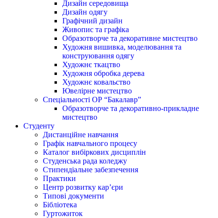
Дизайн середовища
Дизайн одягу
Графічний дизайн
Живопис та графіка
Образотворче та декоративне мистецтво
Художня вишивка, моделювання та
конструювання одягу
Художнє ткацтво
Художня обробка дерева
Художнє ковальство
Ювелірне мистецтво
Спеціальності ОР “Бакалавр”
Образотворче та декоративно-прикладне
мистецтво
Студенту
Дистанційне навчання
Графік навчального процесу
Каталог вибіркових дисциплін
Студенська рада коледжу
Стипендіальне забезпечення
Практики
Центр розвитку кар’єри
Типові документи
Бібліотека
Гуртожиток