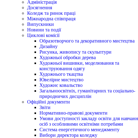
Адміністрація
Досягнення
Коледж та ринок праці
Міжнародна співпраця
Випускники
Новини та події
Циклові комісії
Образотворчого та декоративного мистецтва
Дизайну
Рисунка, живопису та скульптури
Художньої обробки дерева
Художньої вишивки, моделювання та
конструювання одягу
Художнього ткацтва
Ювелірне мистецтво
Художнє ковальство
Загальноосвітніх, гуманітарних та соціально-
природничих дисциплін
Офіційні документи
Звіти
Нормативно-правові документи
Умови доступності закладу освіти для навчан
осіб з особливими освітніми потребами
Система енергетичного менеджменту
Вибори директора коледжу