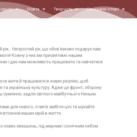
уденту
Освіта
Творчість
Стежками історії
 рік… Непростий рік, що обов’язково подарує нам
емоги! Кожну з них ми присвятимо нашим
ихає і дає нам можливість працювати та навчатися
ося жити й працювати в нових реаліях, щоб
 та українську культуру. Адже це фронт, оборону
 сумлінно, задля світлого майбутнього Неньки.
ми для нового, ставте амбітні цілі та шукайте
я втілення ваших мрій в життя.
 нових звершень, під мирним і сонячним небом