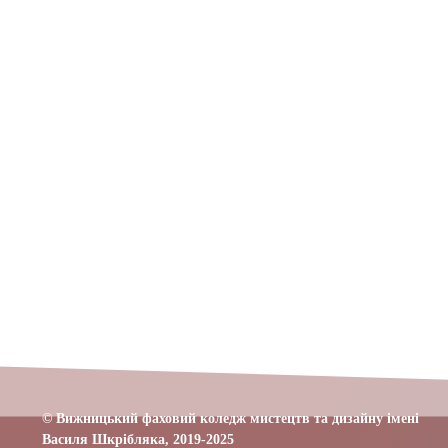
© Вижницький фаховий коледж мистецтв та дизайну імені
Василя Шкрібляка,
2019-20
25