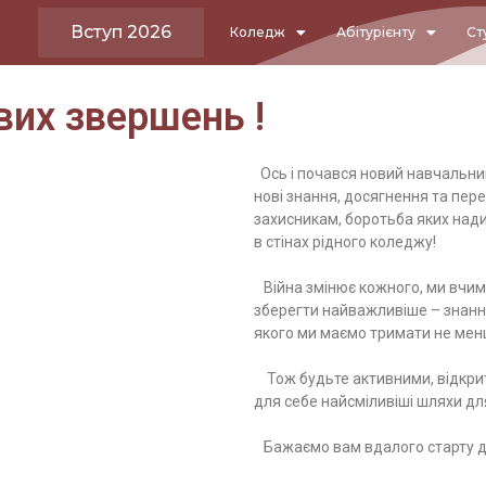
Вступ 2026
Коледж
Абітурієнту
Ст
вих звершень !
Ось і почався новий навчальний
нові знання, досягнення та пер
захисникам, боротьба яких над
в стінах рідного коледжу!
Війна змінює кожного, ми вчим
зберегти найважливіше – знання
якого ми маємо тримати не менш
Тож будьте активними, відкрити
для себе найсміливіші шляхи дл
Бажаємо вам вдалого старту до