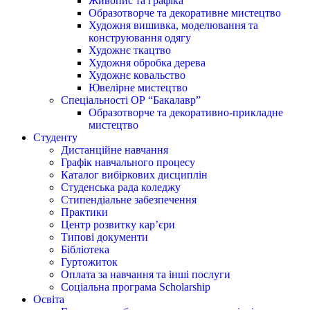
Живопис та графіка
Образотворче та декоративне мистецтво
Художня вишивка, моделювання та
конструювання одягу
Художнє ткацтво
Художня обробка дерева
Художнє ковальство
Ювелірне мистецтво
Спеціальності ОР “Бакалавр”
Образотворче та декоративно-прикладне
мистецтво
Студенту
Дистанційне навчання
Графік навчального процесу
Каталог вибіркових дисциплін
Студенська рада коледжу
Стипендіальне забезпечення
Практики
Центр розвитку кар’єри
Типові документи
Бібліотека
Гуртожиток
Оплата за навчання та інші послуги
Соціальна програма Scholarship
Освіта