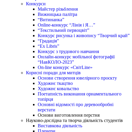
Конкурси
Майстер різьблення
Вижницька палітра
“Витинанка”
Online-конкурс “Лінія і Я…”
“Текстильний первоцвіт”
Конкурс рисунка і живопису “Творчий край”
“Градація”
“Ex Libris”
Конкурс з трудового навчання
Онлайн-конкурс мобільної фотографії
“НавКОЛО-2023”
On-line конкурс «СвітLine»
Корисні поради для митців
Основи створення ювелірного проєкту
Художнє ткацтво
Художнє ковальство
Поетапність виконання орнаментального
топірця
Основні відомості про деревообробні
верстати
Основи виготовлення перстня
Науково-дослідна та творча діяльність студентів
Виставкова діяльність
Пленери