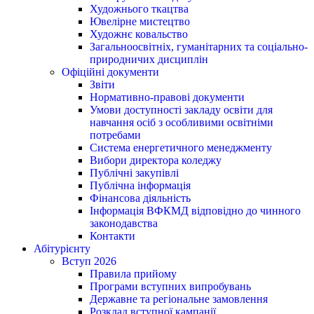
Художнього ткацтва
Ювелірне мистецтво
Художнє ковальство
Загальноосвітніх, гуманітарних та соціально-
природничих дисциплін
Офіційні документи
Звіти
Нормативно-правові документи
Умови доступності закладу освіти для
навчання осіб з особливими освітніми
потребами
Система енергетичного менеджменту
Вибори директора коледжу
Публічні закупівлі
Публічна інформація
Фінансова діяльність
Інформація ВФКМД відповідно до чинного
законодавства
Контакти
Абітурієнту
Вступ 2026
Правила прийому
Програми вступних випробувань
Державне та регіональне замовлення
Розклад вступної кампанії