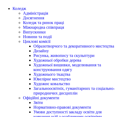
Коледж
Адміністрація
Досягнення
Коледж та ринок праці
Міжнародна співпраця
Випускники
Новини та події
Циклові комісії
Образотворчого та декоративного мистецтва
Дизайну
Рисунка, живопису та скульптури
Художньої обробки дерева
Художньої вишивки, моделювання та
конструювання одягу
Художнього ткацтва
Ювелірне мистецтво
Художнє ковальство
Загальноосвітніх, гуманітарних та соціально-
природничих дисциплін
Офіційні документи
Звіти
Нормативно-правові документи
Умови доступності закладу освіти для
навчання осіб з особливими освітніми