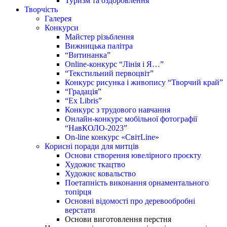
Туризм та оздоровлення
Творчість
Галерея
Конкурси
Майстер різьблення
Вижницька палітра
“Витинанка”
Online-конкурс “Лінія і Я…”
“Текстильний первоцвіт”
Конкурс рисунка і живопису “Творчий край”
“Градація”
“Ex Libris”
Конкурс з трудового навчання
Онлайн-конкурс мобільної фотографії
“НавКОЛО-2023”
On-line конкурс «СвітLine»
Корисні поради для митців
Основи створення ювелірного проєкту
Художнє ткацтво
Художнє ковальство
Поетапність виконання орнаментального
топірця
Основні відомості про деревообробні
верстати
Основи виготовлення перстня