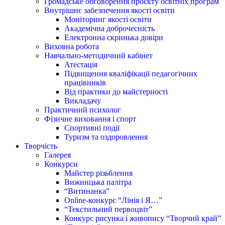
Громадське обговорення проєкту освітніх програм
Внутрішнє забезпечення якості освіти
Моніторинг якості освіти
Академічна доброчесність
Електронна скринька довіри
Виховна робота
Навчально-методичний кабінет
Атестація
Підвищення кваліфікації педагогічних
працівників
Від практики до майстерності
Викладачу
Практичний психолог
Фізичне виховання і спорт
Спортивні події
Туризм та оздоровлення
Творчість
Галерея
Конкурси
Майстер різьблення
Вижницька палітра
“Витинанка”
Online-конкурс “Лінія і Я…”
“Текстильний первоцвіт”
Конкурс рисунка і живопису “Творчий край”