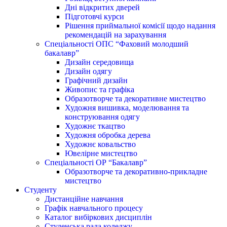
Дні відкритих дверей
Підготовчі курси
Рішення приймальної комісії щодо надання
рекомендацій на зарахування
Спеціальності ОПС “Фаховий молодший
бакалавр”
Дизайн середовища
Дизайн одягу
Графічний дизайн
Живопис та графіка
Образотворче та декоративне мистецтво
Художня вишивка, моделювання та
конструювання одягу
Художнє ткацтво
Художня обробка дерева
Художнє ковальство
Ювелірне мистецтво
Спеціальності ОР “Бакалавр”
Образотворче та декоративно-прикладне
мистецтво
Студенту
Дистанційне навчання
Графік навчального процесу
Каталог вибіркових дисциплін
Студенська рада коледжу