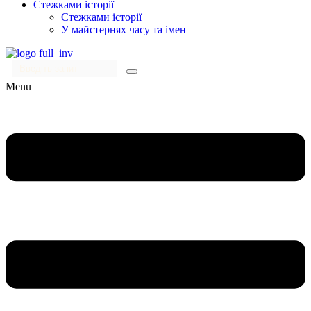
Стежками історії
Стежками історії
У майстернях часу та імен
Menu