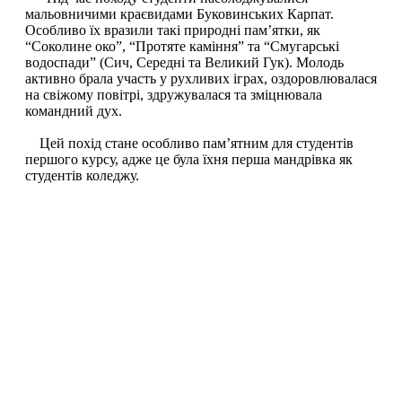
мальовничими краєвидами Буковинських Карпат.
Особливо їх вразили такі природні пам’ятки, як
“Соколине око”, “Протяте каміння” та “Смугарські
водоспади” (Сич, Середні та Великий Гук). Молодь
активно брала участь у рухливих іграх, оздоровлювалася
на свіжому повітрі, здружувалася та зміцнювала
командний дух.
Цей похід стане особливо пам’ятним для студентів
першого курсу, адже це була їхня перша мандрівка як
студентів коледжу.