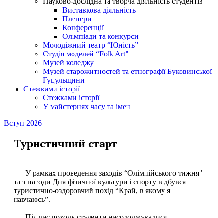
Науково-дослідна та творча діяльність студентів
Виставкова діяльність
Пленери
Конференції
Олімпіади та конкурси
Молодіжний театр “Юність”
Студія моделей “Folk Art”
Музей коледжу
Музей старожитностей та етнографії Буковинської
Гуцульщини
Стежками історії
Стежками історії
У майстернях часу та імен
Вступ 2026
Туристичний старт
У рамках проведення заходів “Олімпійського тижня”
та з нагоди Дня фізичної культури і спорту відбувся
туристично-оздоровчий похід “Край, в якому я
навчаюсь”.
Під час походу студенти насолоджувалися