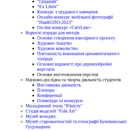
“Градація”
“Ex Libris”
Конкурс з трудового навчання
Онлайн-конкурс мобільної фотографії
“НавКОЛО-2023”
On-line конкурс «СвітLine»
Корисні поради для митців
Основи створення ювелірного проєкту
Художнє ткацтво
Художнє ковальство
Поетапність виконання орнаментального
топірця
Основні відомості про деревообробні
верстати
Основи виготовлення перстня
Науково-дослідна та творча діяльність студентів
Виставкова діяльність
Пленери
Конференції
Олімпіади та конкурси
Молодіжний театр “Юність”
Студія моделей “Folk Art”
Музей коледжу
Музей старожитностей та етнографії Буковинської
Гуцульщини