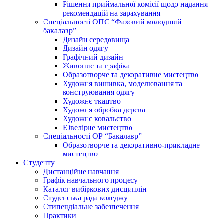
Рішення приймальної комісії щодо надання
рекомендацій на зарахування
Спеціальності ОПС “Фаховий молодший
бакалавр”
Дизайн середовища
Дизайн одягу
Графічний дизайн
Живопис та графіка
Образотворче та декоративне мистецтво
Художня вишивка, моделювання та
конструювання одягу
Художнє ткацтво
Художня обробка дерева
Художнє ковальство
Ювелірне мистецтво
Спеціальності ОР “Бакалавр”
Образотворче та декоративно-прикладне
мистецтво
Студенту
Дистанційне навчання
Графік навчального процесу
Каталог вибіркових дисциплін
Студенська рада коледжу
Стипендіальне забезпечення
Практики