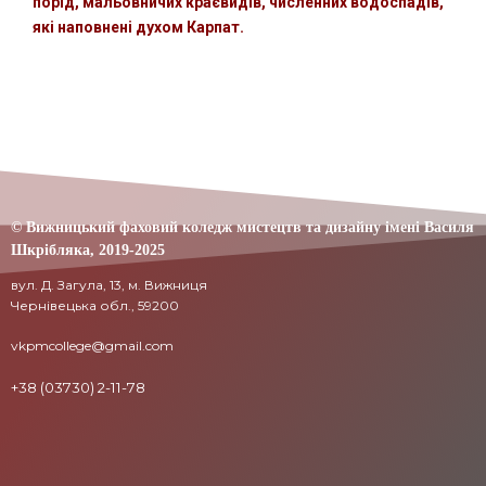
порід, мальовничих краєвидів, численних водоспадів,
які наповнені духом Карпат.
© Вижницький фаховий коледж мистецтв та дизайну імені Василя
Шкрібляка,
2019-20
25
вул. Д. Загула, 13, м. Вижниця
Чернівецька обл., 59200
vkpmcollege@gmail.com
+38 (03730) 2-11-78