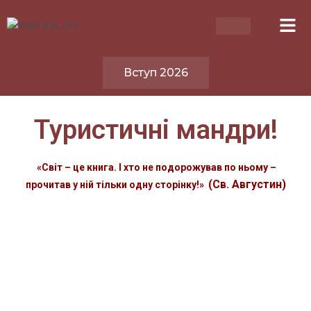
Вступ 2026
Туристичні мандри!
«
Світ – це книга. І хто не подорожував по ньому –
(
Св. Августин
)
прочитав у ній тільки одну сторінку
!»