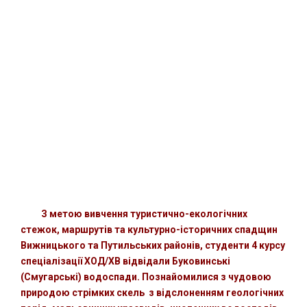
З метою вивчення туристично-екологічних
стежок, маршрутів та культурно-історичних спадщин
Вижницького та Путильських районів, студенти 4 курсу
спеціалізації ХОД/ХВ відвідали Буковинські
(Смугарські) водоспади. Познайомилися з чудовою
природою стрімких скель з відслоненням геологічних