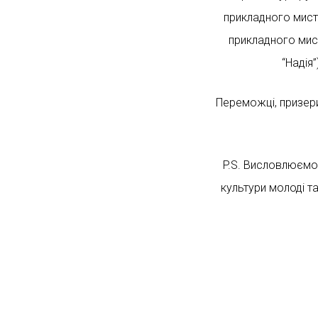
прикладного мисте
прикладного мист
“Надія
Переможці, призери
P.S. Висловлюємо 
культури молоді т