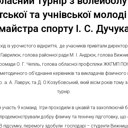
ласний турнір з волейболу
ської та учнівської молоді
майстра спорту І. С. Дучук
ід із урочистого відкриття, де учасників привітали директор
 Гаврилюк, голова районної ради М. І. Андрюк, голова Вижни
громади О. Г. Чепіль, голова обласної профспілки ЖКГМП ПОН
етодичного об’єднання керівників та викладачів фізичного
І р. а. А. Лаврук, та Д. О.Козубовський, який вісім років тому
турнір.
 участь 9 команд. Ігри проходили в цікавій та захоплюючій б
продемонстрували добру фізичну та технічну підготовку, щ
В підсумку, перемогу здобули господарі – студенти Вижни