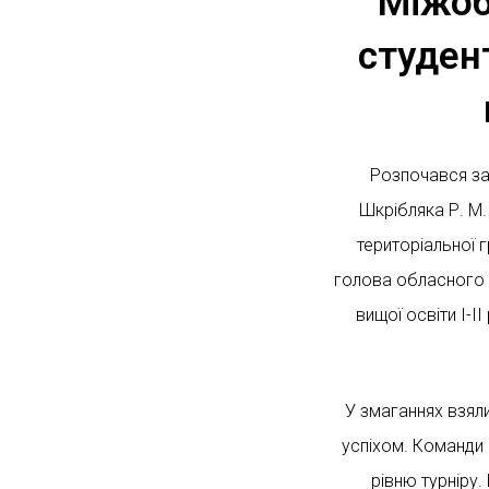
Міжоб
студент
Розпочався зах
Шкрібляка Р. М.
територіальної 
голова обласного м
вищої освіти І-І
У змаганнях взяли
успіхом. Команди 
рівню турніру.