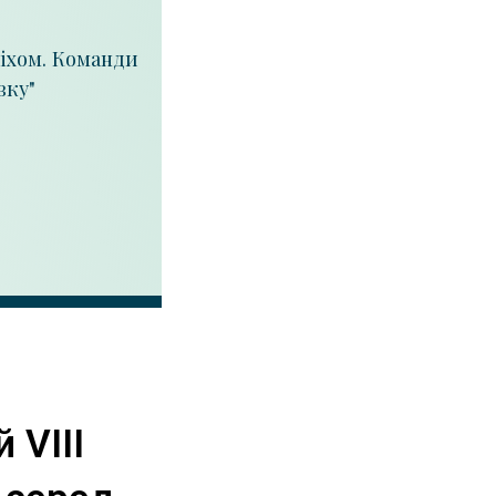
піхом. Команди
вку"
 VIII