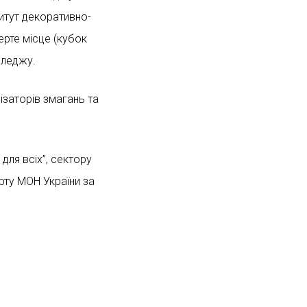
титут декоративно-
ерте місце (кубок
оледжу.
ізаторів змагань та
для всіх”, сектору
рту МОН України за