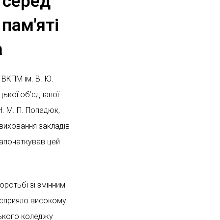
 серед
 пам'яті
а
 ВКПМ ім. В. Ю.
цької об’єднаної
. М. П. Попадюк,
 виховання закладів
 започаткував цей
оротьбі зі змінним
о сприяло високому
цького коледжу