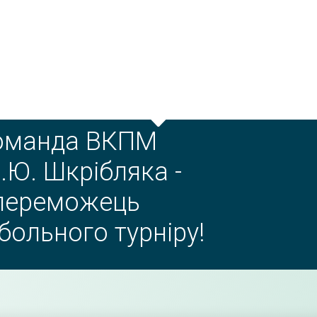
оманда ВКПМ
В.Ю. Шкрібляка -
переможець
больного турніру!