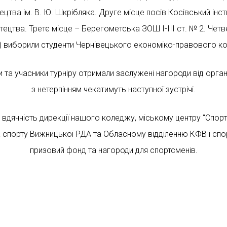
цтва ім. В. Ю. Шкрібляка. Друге місце посів Косівський інс
ецтва. Третє місце – Берегометська ЗОШ І-ІІІ ст. № 2. Четв
”) виборили студенти Чернівецького економіко-правового к
 та учасники турніру отримали заслужені нагороди від орган
з нетерпінням чекатимуть наступної зустрічі.
вдячність дирекції нашого коледжу, міському центру “Спорт 
а спорту Вижницької РДА та Обласному відділенню КФВ і спо
призовий фонд та нагороди для спортсменів.