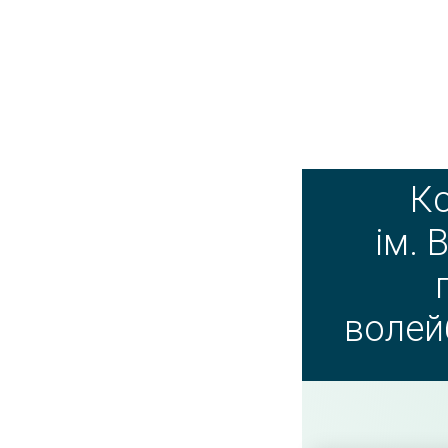
К
ім. 
волей