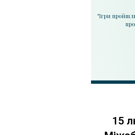
"Ігри пройшли
про
15 л