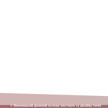
© Вижницький фаховий коледж мистецтв та дизайну імені