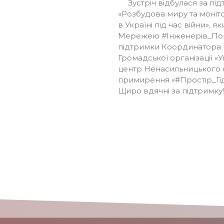
Зустріч відбулася за під
«Розбудова миру та моніт
в Україні під час війни», я
Мережею
#Інженерів_По
підтримки Координатора 
Громадської організації «
центр Ненасильницького с
примирення «
#Простір_Гі
Щиро вдячні за підтримку!