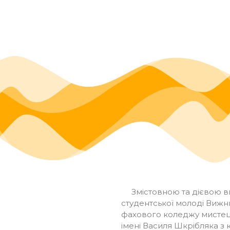
Змістовною та дієвою ви
студентської молоді Вижн
фахового коледжу мистец
імені Василя Шкрібляка з