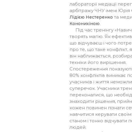
лабораторії медіації пере
арбітражу ЧНУ імені Юрі
та мед
Лідією Нестеренко
.
Кононихіною
Під час тренінгу «Навичк
творять магію. Як ефектив
що відчуваєш і чого потр
про те, що таке конфлікт, 
він наближається, розбир
техніки його вирішення.
Спостереження показують
80% конфліктів виникає п
учасників і життя неможл
суперечок. Учасники трен
переконалися, що необхі
знаходити рішення, прийня
кожен повинен пізнати се
навчитися керувати свої
станом і тонко відчувати 
людей.