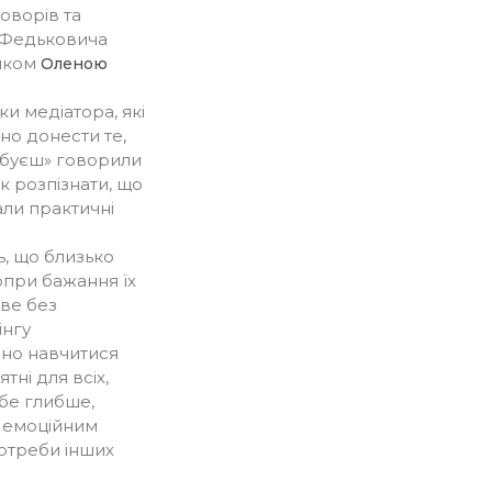
говорів та
я Федьковича
иком
Оленою
и медіатора, які
но донести те,
ебуєш» говорили
як розпізнати, що
али практичні
, що близько
опри бажання їх
иве без
інгу
дно навчитися
тні для всіх,
бе глибше,
м емоційним
потреби інших