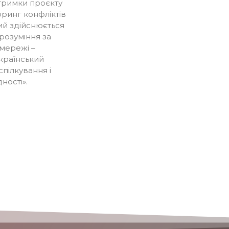
тримки проєкту
оринг конфліктів
кий здійснюється
розуміння
за
мережі –
Український
пілкування і
дності
».