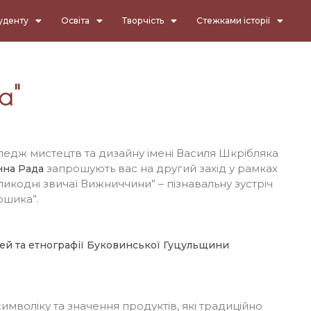
уденту
Освіта
Творчість
Стежками історії
а"
дж мистецтв та дизайну імені Василя Шкрібляка
запрошують вас на другий захід у рамках
на Рада
икодні звичаї Вижниччини” – пізнавальну зустріч
ошика”.
ей та етнографії Буковинської Гуцульщини
имволіку та значення продуктів, які традиційно