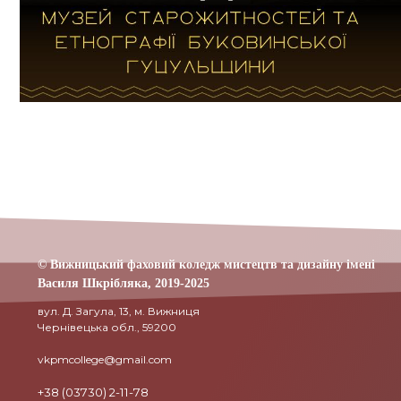
© Вижницький фаховий коледж мистецтв та дизайну імені
Василя Шкрібляка,
2019-20
25
вул. Д. Загула, 13, м. Вижниця
Чернівецька обл., 59200
vkpmcollege@gmail.com
+38 (03730) 2-11-78