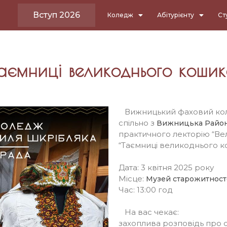
Вступ 2026
Коледж
Абітурієнту
Ст
Таємниці великоднього кошик
Вижницький фаховий коле
спільно з
Вижницька Район
практичного лекторію “Вел
“Таємниці великоднього к
Дата: 3 квітня 2025 року
Місце:
Музей старожитност
Час: 13:00 год
На вас чекає:
захоплива розповідь про с