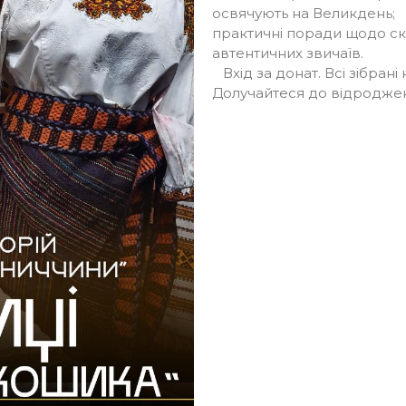
освячують на Великдень;
практичні поради щодо с
автентичних звичаїв.
Вхід за донат. Всі зібран
Долучайтеся до відроджен