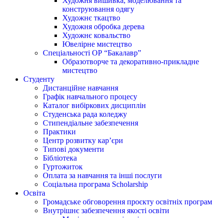
Художня вишивка, моделювання та
конструювання одягу
Художнє ткацтво
Художня обробка дерева
Художнє ковальство
Ювелірне мистецтво
Спеціальності ОР “Бакалавр”
Образотворче та декоративно-прикладне
мистецтво
Студенту
Дистанційне навчання
Графік навчального процесу
Каталог вибіркових дисциплін
Студенська рада коледжу
Стипендіальне забезпечення
Практики
Центр розвитку кар’єри
Типові документи
Бібліотека
Гуртожиток
Оплата за навчання та інші послуги
Соціальна програма Scholarship
Освіта
Громадське обговорення проєкту освітніх програм
Внутрішнє забезпечення якості освіти