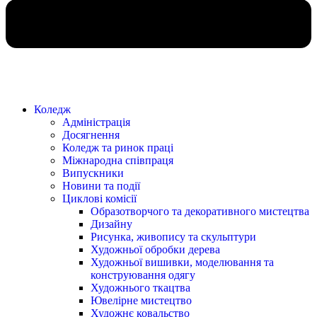
Коледж
Адміністрація
Досягнення
Коледж та ринок праці
Міжнародна співпраця
Випускники
Новини та події
Циклові комісії
Образотворчого та декоративного мистецтва
Дизайну
Рисунка, живопису та скульптури
Художньої обробки дерева
Художньої вишивки, моделювання та
конструювання одягу
Художнього ткацтва
Ювелірне мистецтво
Художнє ковальство