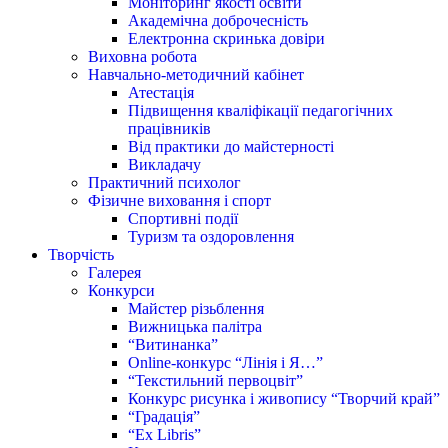
Моніторинг якості освіти
Академічна доброчесність
Електронна скринька довіри
Виховна робота
Навчально-методичний кабінет
Атестація
Підвищення кваліфікації педагогічних
працівників
Від практики до майстерності
Викладачу
Практичний психолог
Фізичне виховання і спорт
Спортивні події
Туризм та оздоровлення
Творчість
Галерея
Конкурси
Майстер різьблення
Вижницька палітра
“Витинанка”
Online-конкурс “Лінія і Я…”
“Текстильний первоцвіт”
Конкурс рисунка і живопису “Творчий край”
“Градація”
“Ex Libris”