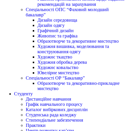
рекомендацій на зарахування
Спеціальності ОПС “Фаховий молодший
бакалавр”
Дизайн середовища
Дизайн одягу
Графічний дизайн
Живопис та графіка
Образотворче та декоративне мистецтво
Художня вишивка, моделювання та
конструювання одягу
Художнє ткацтво
Художня обробка дерева
Художнє ковальство
Ювелірне мистецтво
Спеціальності ОР “Бакалавр”
Образотворче та декоративно-прикладне
мистецтво
Студенту
Дистанційне навчання
Графік навчального процесу
Каталог вибіркових дисциплін
Студенська рада коледжу
Стипендіальне забезпечення
Практики
Центр розвитку кар’єри