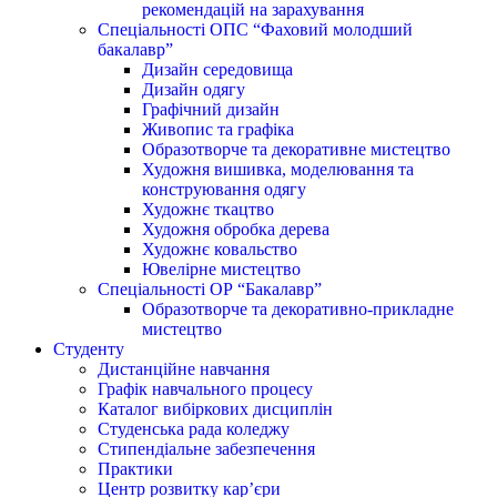
рекомендацій на зарахування
Спеціальності ОПС “Фаховий молодший
бакалавр”
Дизайн середовища
Дизайн одягу
Графічний дизайн
Живопис та графіка
Образотворче та декоративне мистецтво
Художня вишивка, моделювання та
конструювання одягу
Художнє ткацтво
Художня обробка дерева
Художнє ковальство
Ювелірне мистецтво
Спеціальності ОР “Бакалавр”
Образотворче та декоративно-прикладне
мистецтво
Студенту
Дистанційне навчання
Графік навчального процесу
Каталог вибіркових дисциплін
Студенська рада коледжу
Стипендіальне забезпечення
Практики
Центр розвитку кар’єри