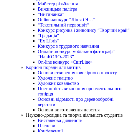
Майстер різьблення
Вижницька палітра
“Витинанка”
Online-конкурс “Лінія і Я…”
“Текстильний первоцвіт”
Конкурс рисунка і живопису “Творчий край”
“Градація”
“Ex Libris”
Конкурс з трудового навчання
Онлайн-конкурс мобільної фотографії
“НавКОЛО-2023”
On-line конкурс «СвітLine»
Корисні поради для митців
Основи створення ювелірного проєкту
Художнє ткацтво
Художнє ковальство
Поетапність виконання орнаментального
топірця
Основні відомості про деревообробні
верстати
Основи виготовлення перстня
Науково-дослідна та творча діяльність студентів
Виставкова діяльність
Пленери
Конференції