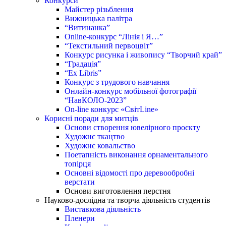
Конкурси
Майстер різьблення
Вижницька палітра
“Витинанка”
Online-конкурс “Лінія і Я…”
“Текстильний первоцвіт”
Конкурс рисунка і живопису “Творчий край”
“Градація”
“Ex Libris”
Конкурс з трудового навчання
Онлайн-конкурс мобільної фотографії
“НавКОЛО-2023”
On-line конкурс «СвітLine»
Корисні поради для митців
Основи створення ювелірного проєкту
Художнє ткацтво
Художнє ковальство
Поетапність виконання орнаментального
топірця
Основні відомості про деревообробні
верстати
Основи виготовлення перстня
Науково-дослідна та творча діяльність студентів
Виставкова діяльність
Пленери