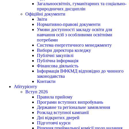
Загальноосвітніх, гуманітарних та соціально-
природничих дисциплін
Офіційні документи
Звіти
Нормативно-правові документи
Умови доступності закладу освіти для
навчання осіб з особливими освітніми
потребами
Система енергетичного менеджменту
Вибори директора коледжу
Публічні закупівлі
Публічна інформація
Фінансова діяльність
Інформація ВФКМД відповідно до чинного
законодавства
Контакти
Абітурієнту
Вступ 2026
Правила прийому
Програми вступних випробувань
Державне та регіональне замовлення
Розклад вступної кампанії
Дні відкритих дверей
Підготовчі курси
Рішення приймальної комісії щодо надання