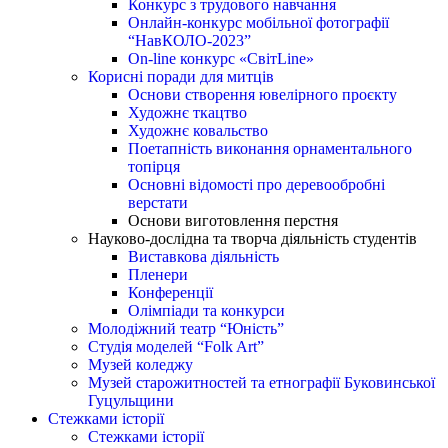
Конкурс з трудового навчання
Онлайн-конкурс мобільної фотографії
“НавКОЛО-2023”
On-line конкурс «СвітLine»
Корисні поради для митців
Основи створення ювелірного проєкту
Художнє ткацтво
Художнє ковальство
Поетапність виконання орнаментального
топірця
Основні відомості про деревообробні
верстати
Основи виготовлення перстня
Науково-дослідна та творча діяльність студентів
Виставкова діяльність
Пленери
Конференції
Олімпіади та конкурси
Молодіжний театр “Юність”
Студія моделей “Folk Art”
Музей коледжу
Музей старожитностей та етнографії Буковинської
Гуцульщини
Стежками історії
Стежками історії