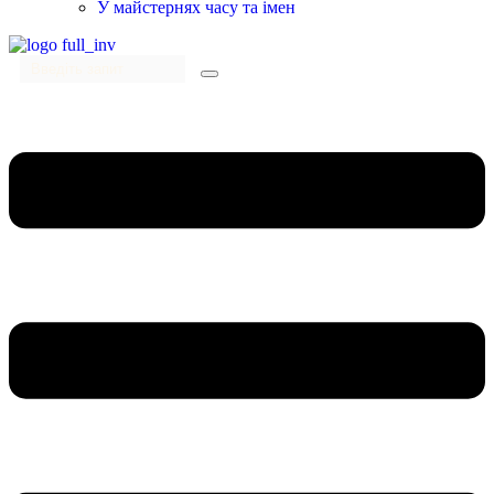
У майстернях часу та імен
Menu