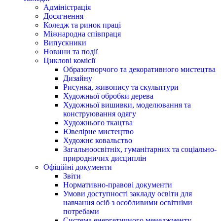
Адміністрація
Досягнення
Коледж та ринок праці
Міжнародна співпраця
Випускники
Новини та події
Циклові комісії
Образотворчого та декоративного мистецтва
Дизайну
Рисунка, живопису та скульптури
Художньої обробки дерева
Художньої вишивки, моделювання та
конструювання одягу
Художнього ткацтва
Ювелірне мистецтво
Художнє ковальство
Загальноосвітніх, гуманітарних та соціально-
природничих дисциплін
Офіційні документи
Звіти
Нормативно-правові документи
Умови доступності закладу освіти для
навчання осіб з особливими освітніми
потребами
Система енергетичного менеджменту