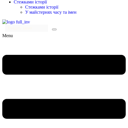
Стежками історії
Стежками історії
У майстернях часу та імен
Menu