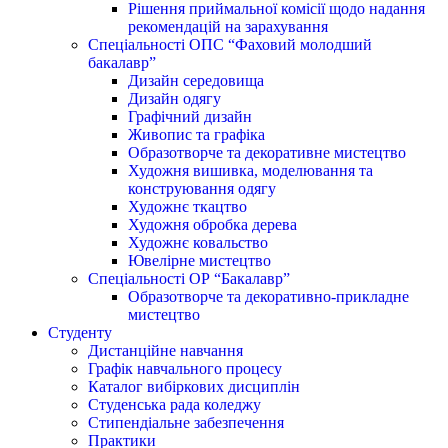
Рішення приймальної комісії щодо надання
рекомендацій на зарахування
Спеціальності ОПС “Фаховий молодший
бакалавр”
Дизайн середовища
Дизайн одягу
Графічний дизайн
Живопис та графіка
Образотворче та декоративне мистецтво
Художня вишивка, моделювання та
конструювання одягу
Художнє ткацтво
Художня обробка дерева
Художнє ковальство
Ювелірне мистецтво
Спеціальності ОР “Бакалавр”
Образотворче та декоративно-прикладне
мистецтво
Студенту
Дистанційне навчання
Графік навчального процесу
Каталог вибіркових дисциплін
Студенська рада коледжу
Стипендіальне забезпечення
Практики