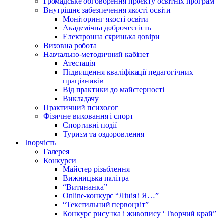
Громадське обговорення проєкту освітніх програм
Внутрішнє забезпечення якості освіти
Моніторинг якості освіти
Академічна доброчесність
Електронна скринька довіри
Виховна робота
Навчально-методичний кабінет
Атестація
Підвищення кваліфікації педагогічних
працівників
Від практики до майстерності
Викладачу
Практичний психолог
Фізичне виховання і спорт
Спортивні події
Туризм та оздоровлення
Творчість
Галерея
Конкурси
Майстер різьблення
Вижницька палітра
“Витинанка”
Online-конкурс “Лінія і Я…”
“Текстильний первоцвіт”
Конкурс рисунка і живопису “Творчий край”