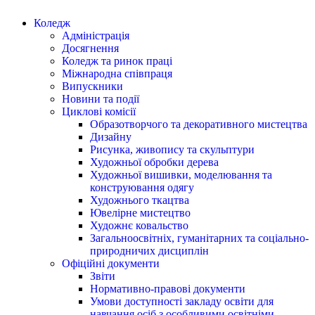
Коледж
Адміністрація
Досягнення
Коледж та ринок праці
Міжнародна співпраця
Випускники
Новини та події
Циклові комісії
Образотворчого та декоративного мистецтва
Дизайну
Рисунка, живопису та скульптури
Художньої обробки дерева
Художньої вишивки, моделювання та
конструювання одягу
Художнього ткацтва
Ювелірне мистецтво
Художнє ковальство
Загальноосвітніх, гуманітарних та соціально-
природничих дисциплін
Офіційні документи
Звіти
Нормативно-правові документи
Умови доступності закладу освіти для
навчання осіб з особливими освітніми