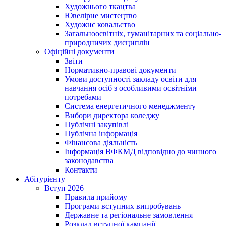
Художнього ткацтва
Ювелірне мистецтво
Художнє ковальство
Загальноосвітніх, гуманітарних та соціально-
природничих дисциплін
Офіційні документи
Звіти
Нормативно-правові документи
Умови доступності закладу освіти для
навчання осіб з особливими освітніми
потребами
Система енергетичного менеджменту
Вибори директора коледжу
Публічні закупівлі
Публічна інформація
Фінансова діяльність
Інформація ВФКМД відповідно до чинного
законодавства
Контакти
Абітурієнту
Вступ 2026
Правила прийому
Програми вступних випробувань
Державне та регіональне замовлення
Розклад вступної кампанії