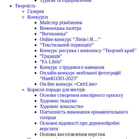
Туризм та оздоровлення
Творчість
Галерея
Конкурси
Майстер різьблення
Вижницька палітра
“Витинанка”
Online-конкурс “Лінія і Я…”
“Текстильний первоцвіт”
Конкурс рисунка і живопису “Творчий край”
“Градація”
“Ex Libris”
Конкурс з трудового навчання
Онлайн-конкурс мобільної фотографії
“НавКОЛО-2023”
On-line конкурс «СвітLine»
Корисні поради для митців
Основи створення ювелірного проєкту
Художнє ткацтво
Художнє ковальство
Поетапність виконання орнаментального
топірця
Основні відомості про деревообробні
верстати
Основи виготовлення перстня