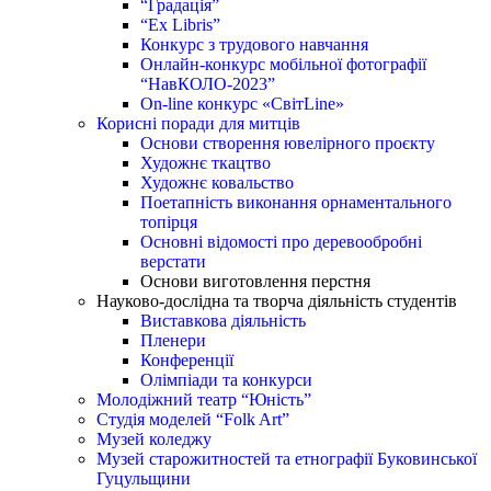
“Градація”
“Ex Libris”
Конкурс з трудового навчання
Онлайн-конкурс мобільної фотографії
“НавКОЛО-2023”
On-line конкурс «СвітLine»
Корисні поради для митців
Основи створення ювелірного проєкту
Художнє ткацтво
Художнє ковальство
Поетапність виконання орнаментального
топірця
Основні відомості про деревообробні
верстати
Основи виготовлення перстня
Науково-дослідна та творча діяльність студентів
Виставкова діяльність
Пленери
Конференції
Олімпіади та конкурси
Молодіжний театр “Юність”
Студія моделей “Folk Art”
Музей коледжу
Музей старожитностей та етнографії Буковинської
Гуцульщини