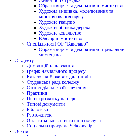
Живопис та графіка
Образотворче та декоративне мистецтво
Художня вишивка, моделювання та
конструювання одягу
Художнє ткацтво
Художня обробка дерева
Художнє ковальство
Ювелірне мистецтво
Спеціальності ОР “Бакалавр”
Образотворче та декоративно-прикладне
мистецтво
Студенту
Дистанційне навчання
Графік навчального процесу
Каталог вибіркових дисциплін
Студенська рада коледжу
Стипендіальне забезпечення
Практики
Центр розвитку кар’єри
Типові документи
Бібліотека
Гуртожиток
Оплата за навчання та інші послуги
Соціальна програма Scholarship
Освіта