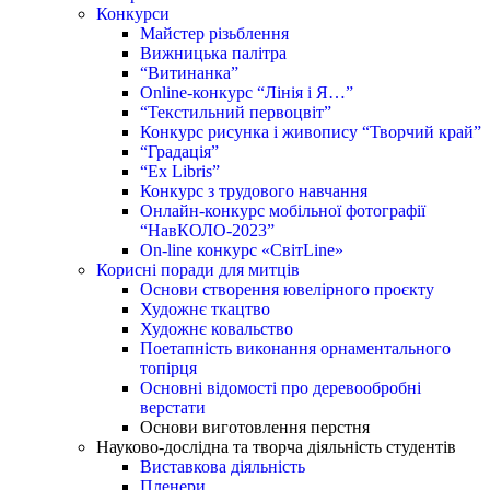
Конкурси
Майстер різьблення
Вижницька палітра
“Витинанка”
Online-конкурс “Лінія і Я…”
“Текстильний первоцвіт”
Конкурс рисунка і живопису “Творчий край”
“Градація”
“Ex Libris”
Конкурс з трудового навчання
Онлайн-конкурс мобільної фотографії
“НавКОЛО-2023”
On-line конкурс «СвітLine»
Корисні поради для митців
Основи створення ювелірного проєкту
Художнє ткацтво
Художнє ковальство
Поетапність виконання орнаментального
топірця
Основні відомості про деревообробні
верстати
Основи виготовлення перстня
Науково-дослідна та творча діяльність студентів
Виставкова діяльність
Пленери