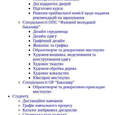
Дні відкритих дверей
Підготовчі курси
Рішення приймальної комісії щодо надання
рекомендацій на зарахування
Спеціальності ОПС “Фаховий молодший
бакалавр”
Дизайн середовища
Дизайн одягу
Графічний дизайн
Живопис та графіка
Образотворче та декоративне мистецтво
Художня вишивка, моделювання та
конструювання одягу
Художнє ткацтво
Художня обробка дерева
Художнє ковальство
Ювелірне мистецтво
Спеціальності ОР “Бакалавр”
Образотворче та декоративно-прикладне
мистецтво
Студенту
Дистанційне навчання
Графік навчального процесу
Каталог вибіркових дисциплін
Студенська рада коледжу