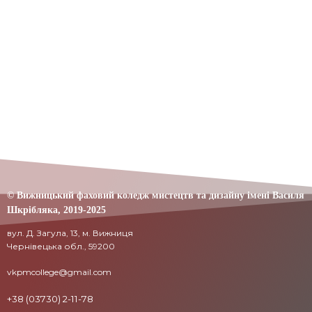
© Вижницький фаховий коледж мистецтв та дизайну імені Василя
Шкрібляка,
2019-20
25
вул. Д. Загула, 13, м. Вижниця
Чернівецька обл., 59200
vkpmcollege@gmail.com
+38 (03730) 2-11-78