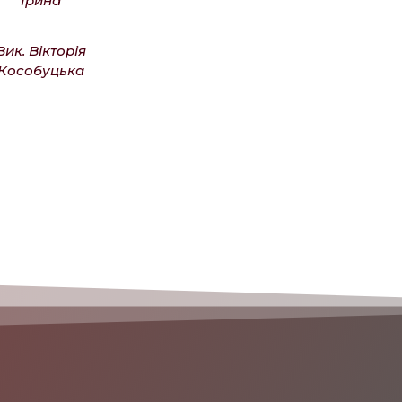
Ірина
Вик. Вікторія
Кособуцька