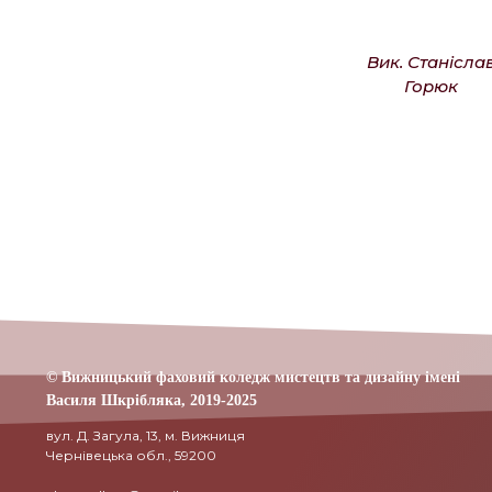
Вик. Станісла
Горюк
© Вижницький фаховий коледж мистецтв та дизайну імені
Василя Шкрібляка,
2019-20
25
вул. Д. Загула, 13, м. Вижниця
Чернівецька обл., 59200