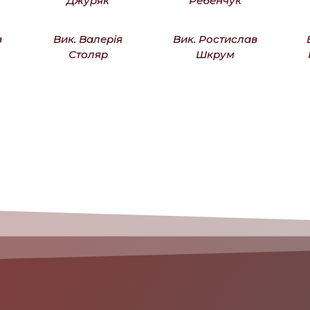
Джуряк
Ребенчук
в
Вик. Валерія
Вик. Ростислав
Столяр
Шкрум