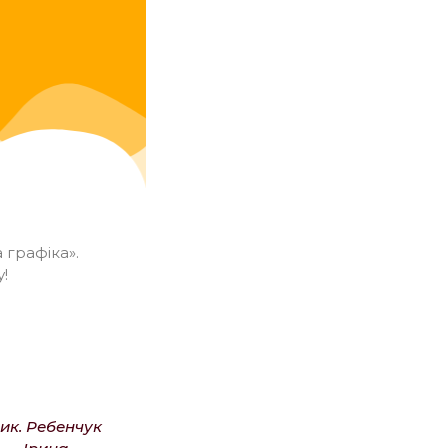
 графіка».
у!
ик. Ребенчук