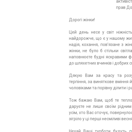
активіс
прав До
Дорогі жінки!
Цей день несе у світ ніжніст
найдорожче, що є у нашому жит
надія, кохання, пов’язане з жін
жінки, не було б стільки світла
наповнюєте будні яскравими ф
до шляхетних вчинків і добрих с
Дякую Вам за красу та розу
терпіння, за виняткове вміння 
чоловіками та порівну ділити і ра
Тож бажаю Вам, щоб те тепло
даруєте не лише своїм рідним
усім, хто Вас оточує, повернуло
зігріло у ці перші несміливі весня
Нехай Ваші турботи будуть 