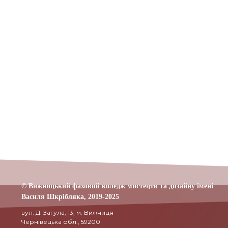
© Вижницький фаховий коледж мистецтв та дизайну імені
Василя Шкрібляка,
2019-20
25
вул. Д. Загула, 13, м. Вижниця
Чернівецька обл., 59200