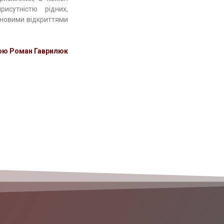
исутністю рідних,
 новими відкриттями
ою Роман Гаврилюк