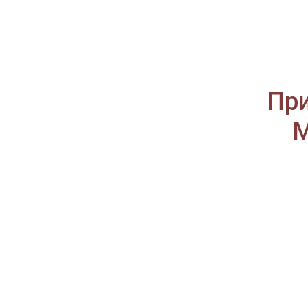
При
М