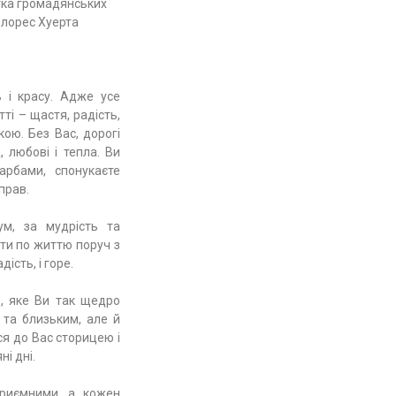
тка громадянських
лорес Хуерта
ь і красу. Адже усе
ті – щастя, радість,
кою. Без Вас, дорогі
, любові і тепла. Ви
арбами, спонукаєте
прав.
м, за мудрість та
йти по життю поруч з
дість, і горе.
, яке Ви так щедро
 та близьким, але й
ся до Вас сторицею і
ні дні.
приємними, а кожен