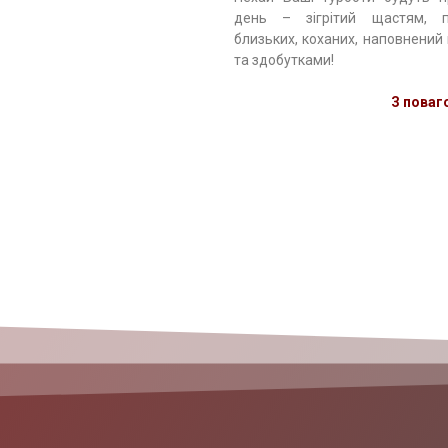
день – зігрітий щастям, пр
близьких, коханих, наповнений
та здобутками!
З поваг