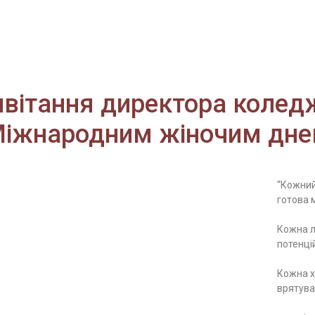
вітання директора колед
іжнародним жіночим дн
“Кожний
готова 
Кожна 
потенці
Кожна х
врятуват