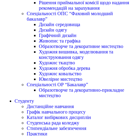
Рішення приймальної комісії щодо надання
рекомендацій на зарахування
Спеціальності ОПС “Фаховий молодший
бакалавр”
Дизайн середовища
Дизайн одягу
Графічний дизайн
Живопис та графіка
Образотворче та декоративне мистецтво
Художня вишивка, моделювання та
конструювання одягу
Художнє ткацтво
Художня обробка дерева
Художнє ковальство
Ювелірне мистецтво
Спеціальності ОР “Бакалавр”
Образотворче та декоративно-прикладне
мистецтво
Студенту
Дистанційне навчання
Графік навчального процесу
Каталог вибіркових дисциплін
Студенська рада коледжу
Стипендіальне забезпечення
Практики