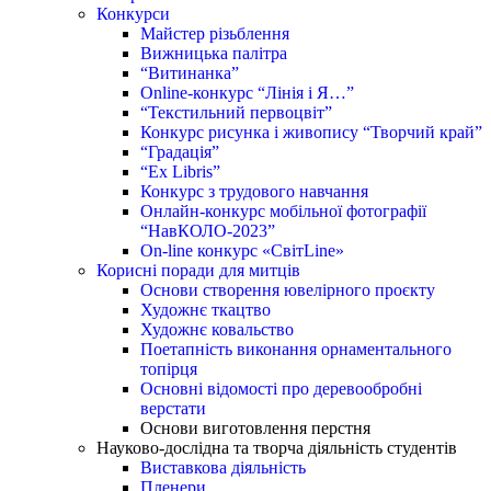
Конкурси
Майстер різьблення
Вижницька палітра
“Витинанка”
Online-конкурс “Лінія і Я…”
“Текстильний первоцвіт”
Конкурс рисунка і живопису “Творчий край”
“Градація”
“Ex Libris”
Конкурс з трудового навчання
Онлайн-конкурс мобільної фотографії
“НавКОЛО-2023”
On-line конкурс «СвітLine»
Корисні поради для митців
Основи створення ювелірного проєкту
Художнє ткацтво
Художнє ковальство
Поетапність виконання орнаментального
топірця
Основні відомості про деревообробні
верстати
Основи виготовлення перстня
Науково-дослідна та творча діяльність студентів
Виставкова діяльність
Пленери