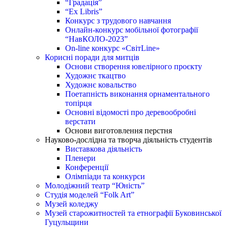
“Градація”
“Ex Libris”
Конкурс з трудового навчання
Онлайн-конкурс мобільної фотографії
“НавКОЛО-2023”
On-line конкурс «СвітLine»
Корисні поради для митців
Основи створення ювелірного проєкту
Художнє ткацтво
Художнє ковальство
Поетапність виконання орнаментального
топірця
Основні відомості про деревообробні
верстати
Основи виготовлення перстня
Науково-дослідна та творча діяльність студентів
Виставкова діяльність
Пленери
Конференції
Олімпіади та конкурси
Молодіжний театр “Юність”
Студія моделей “Folk Art”
Музей коледжу
Музей старожитностей та етнографії Буковинської
Гуцульщини