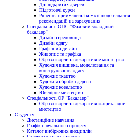
Дні відкритих дверей
Підготовчі курси
Рішення приймальної комісії щодо надання
рекомендацій на зарахування
Спеціальності ОПС “Фаховий молодший
бакалавр”
Дизайн середовища
Дизайн одягу
Графічний дизайн
Живопис та графіка
Образотворче та декоративне мистецтво
Художня вишивка, моделювання та
конструювання одягу
Художнє ткацтво
Художня обробка дерева
Художнє ковальство
Ювелірне мистецтво
Спеціальності ОР “Бакалавр”
Образотворче та декоративно-прикладне
мистецтво
Студенту
Дистанційне навчання
Графік навчального процесу
Каталог вибіркових дисциплін
Студенська рада коледжу