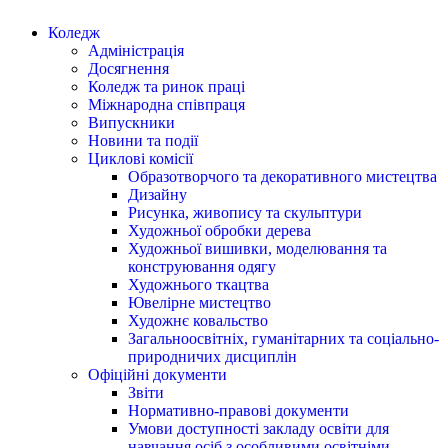
Коледж
Адміністрація
Досягнення
Коледж та ринок праці
Міжнародна співпраця
Випускники
Новини та події
Циклові комісії
Образотворчого та декоративного мистецтва
Дизайну
Рисунка, живопису та скульптури
Художньої обробки дерева
Художньої вишивки, моделювання та
конструювання одягу
Художнього ткацтва
Ювелірне мистецтво
Художнє ковальство
Загальноосвітніх, гуманітарних та соціально-
природничих дисциплін
Офіційні документи
Звіти
Нормативно-правові документи
Умови доступності закладу освіти для
навчання осіб з особливими освітніми