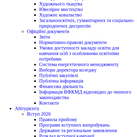
Художнього ткацтва
Ювелірне мистецтво
Художнє ковальство
Загальноосвітніх, гуманітарних та соціально-
природничих дисциплін
Офіційні документи
Звіти
Нормативно-правові документи
Умови доступності закладу освіти для
навчання осіб з особливими освітніми
потребами
Система енергетичного менеджменту
Вибори директора коледжу
Публічні закупівлі
Публічна інформація
Фінансова діяльність
Інформація ВФКМД відповідно до чинного
законодавства
Контакти
Абітурієнту
Вступ 2026
Правила прийому
Програми вступних випробувань
Державне та регіональне замовлення
Розклад вступної кампанії