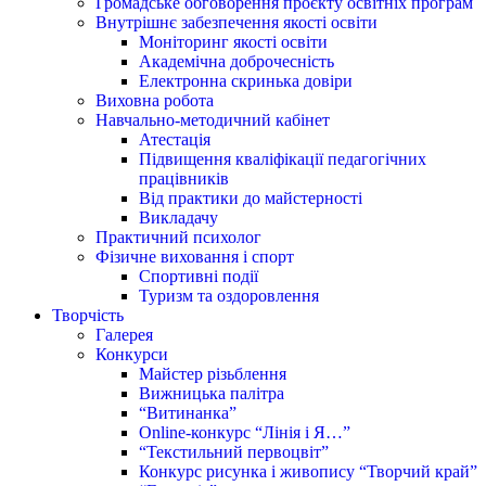
Громадське обговорення проєкту освітніх програм
Внутрішнє забезпечення якості освіти
Моніторинг якості освіти
Академічна доброчесність
Електронна скринька довіри
Виховна робота
Навчально-методичний кабінет
Атестація
Підвищення кваліфікації педагогічних
працівників
Від практики до майстерності
Викладачу
Практичний психолог
Фізичне виховання і спорт
Спортивні події
Туризм та оздоровлення
Творчість
Галерея
Конкурси
Майстер різьблення
Вижницька палітра
“Витинанка”
Online-конкурс “Лінія і Я…”
“Текстильний первоцвіт”
Конкурс рисунка і живопису “Творчий край”