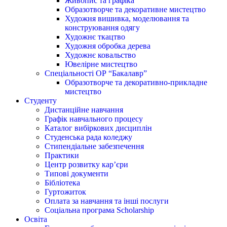
Живопис та графіка
Образотворче та декоративне мистецтво
Художня вишивка, моделювання та
конструювання одягу
Художнє ткацтво
Художня обробка дерева
Художнє ковальство
Ювелірне мистецтво
Спеціальності ОР “Бакалавр”
Образотворче та декоративно-прикладне
мистецтво
Студенту
Дистанційне навчання
Графік навчального процесу
Каталог вибіркових дисциплін
Студенська рада коледжу
Стипендіальне забезпечення
Практики
Центр розвитку кар’єри
Типові документи
Бібліотека
Гуртожиток
Оплата за навчання та інші послуги
Соціальна програма Scholarship
Освіта