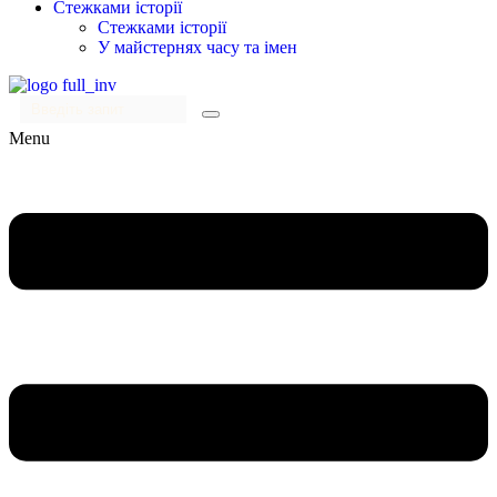
Стежками історії
Стежками історії
У майстернях часу та імен
Menu