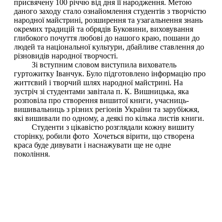
присвячену 100 річчю від дня її народження. Метою
даного заходу стало ознайомлення студентів з творчістю
народної майстрині, розширення та узагальнення знань
окремих традицій та обрядів Буковини, виховування
глибокого почуття любові до нашого краю, пошани до
людей та національної культури, дбайливе ставлення до
різновидів народної творчості.
Зі вступним словом виступила вихователь
гуртожитку Іванчук. Було підготовлено інформацію про
життєвий і творчий шлях народної майстрині. На
зустріч зі студентами завітала п. К. Вишницька, яка
розповіла про створення вишитої книги, учасниць-
вишивальниць з різних регіонів України та зарубіжжя,
які вишивали по одному, а деякі по кілька листів книги.
Студенти з цікавістю розглядали кожну вишиту
сторінку, робили фото Хочеться вірити, що створена
краса буде дивувати і наснажувати ще не одне
покоління.