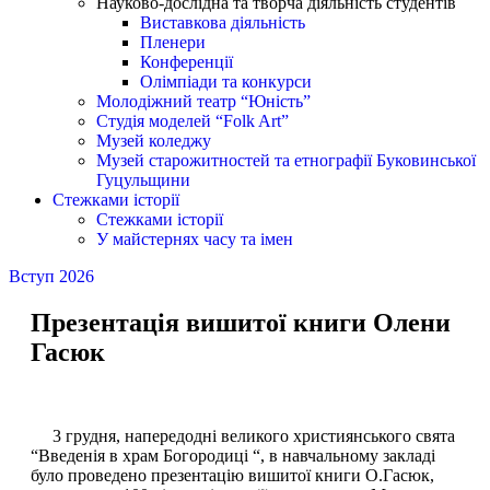
Науково-дослідна та творча діяльність студентів
Виставкова діяльність
Пленери
Конференції
Олімпіади та конкурси
Молодіжний театр “Юність”
Студія моделей “Folk Art”
Музей коледжу
Музей старожитностей та етнографії Буковинської
Гуцульщини
Стежками історії
Стежками історії
У майстернях часу та імен
Вступ 2026
Презентація вишитої книги Олени
Гасюк
3 грудня, напередодні великого християнського свята
“Введенія в храм Богородиці “, в навчальному закладі
було проведено презентацію вишитої книги О.Гасюк,