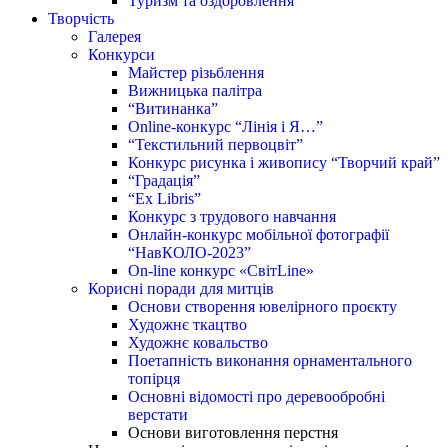
Туризм та оздоровлення
Творчість
Галерея
Конкурси
Майстер різьблення
Вижницька палітра
“Витинанка”
Online-конкурс “Лінія і Я…”
“Текстильний первоцвіт”
Конкурс рисунка і живопису “Творчий край”
“Градація”
“Ex Libris”
Конкурс з трудового навчання
Онлайн-конкурс мобільної фотографії
“НавКОЛО-2023”
On-line конкурс «СвітLine»
Корисні поради для митців
Основи створення ювелірного проєкту
Художнє ткацтво
Художнє ковальство
Поетапність виконання орнаментального
топірця
Основні відомості про деревообробні
верстати
Основи виготовлення перстня