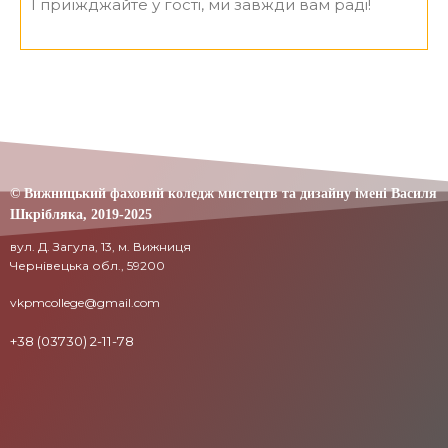
І приїжджайте у гості, ми завжди вам раді!
© Вижницький фаховий коледж мистецтв та дизайну імені Василя
Шкрібляка,
2019-20
25
вул. Д. Загула, 13, м. Вижниця
Чернівецька обл., 59200
vkpmcollege@gmail.com
+38 (03730) 2-11-78