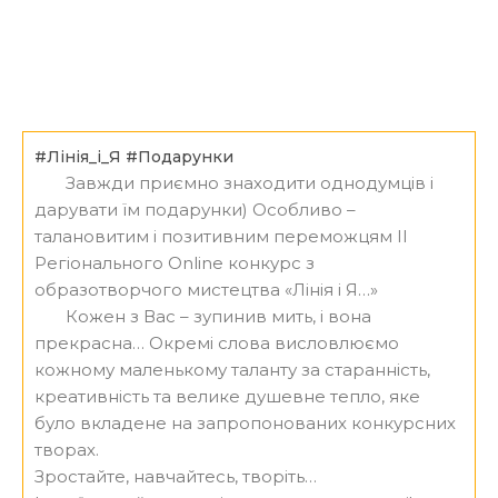
#Лінія_і_Я
#Подарунки
Завжди приємно знаходити однодумців і
дарувати їм подарунки) Особливо –
талановитим і позитивним переможцям ІІ
Регіонального Online конкурс з
образотворчого мистецтва «Лінія і Я…»
Кожен з Вас – зупинив мить, і вона
прекрасна… Окремі слова висловлюємо
кожному маленькому таланту за старанність,
креативність та велике душевне тепло, яке
було вкладене на запропонованих конкурсних
творах.
Зростайте, навчайтесь, творіть…