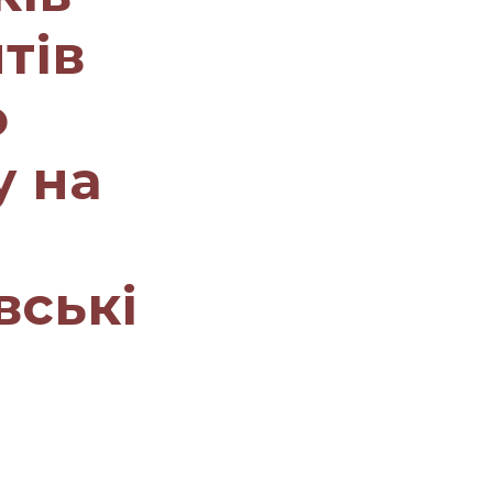
тів
о
у на
вські