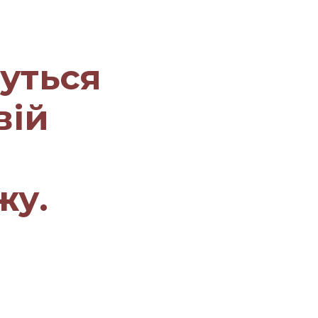
уться
вій
жу.