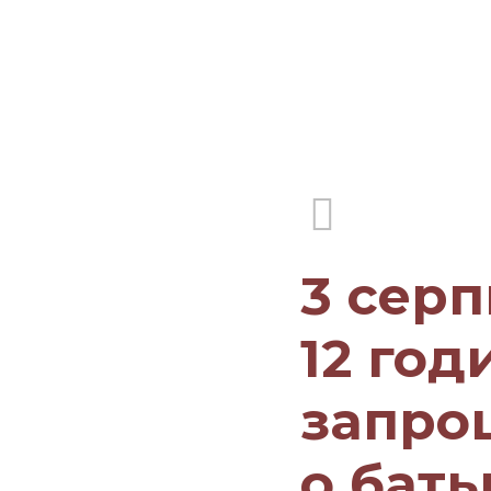
3 серп
12 год
запро
о бать