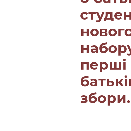
студен
новог
набор
перші
батькі
збори.