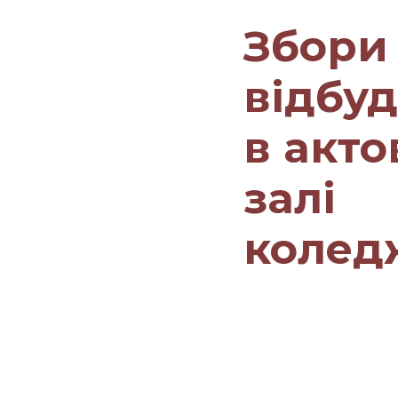
Збори
відбуд
в акто
залі
колед