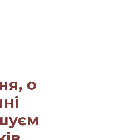
ня, о
ині
шуєм
ків