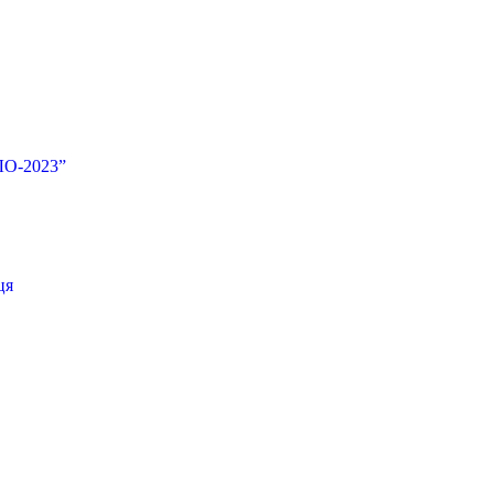
ЛО-2023”
ця