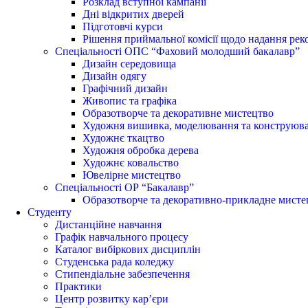
Розклад вступної кампанії
Дні відкритих дверей
Підготовчі курси
Рішення приймальної комісії щодо надання рек
Спеціальності ОПС “Фаховий молодший бакалавр”
Дизайн середовища
Дизайн одягу
Графічний дизайн
Живопис та графіка
Образотворче та декоративне мистецтво
Художня вишивка, моделювання та конструюва
Художнє ткацтво
Художня обробка дерева
Художнє ковальство
Ювелірне мистецтво
Спеціальності ОР “Бакалавр”
Образотворче та декоративно-прикладне мисте
Студенту
Дистанційне навчання
Графік навчального процесу
Каталог вибіркових дисциплін
Студенська рада коледжу
Стипендіальне забезпечення
Практики
Центр розвитку кар’єри