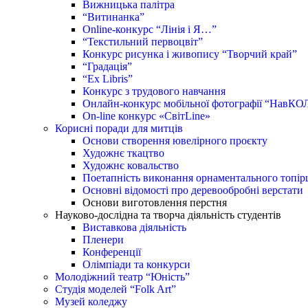
Вижницька палітра
“Витинанка”
Online-конкурс “Лінія і Я…”
“Текстильний первоцвіт”
Конкурс рисунка і живопису “Творчий край”
“Градація”
“Ex Libris”
Конкурс з трудового навчання
Онлайн-конкурс мобільної фотографії “НавКО
On-line конкурс «СвітLine»
Корисні поради для митців
Основи створення ювелірного проєкту
Художнє ткацтво
Художнє ковальство
Поетапність виконання орнаментального топір
Основні відомості про деревообробні верстати
Основи виготовлення перстня
Науково-дослідна та творча діяльність студентів
Виставкова діяльність
Пленери
Конференції
Олімпіади та конкурси
Молодіжний театр “Юність”
Студія моделей “Folk Art”
Музей коледжу