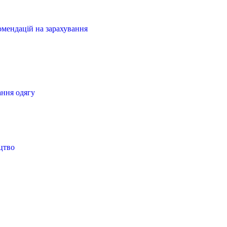
омендацій на зарахування
ння одягу
цтво