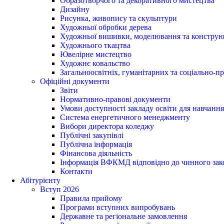
Образотворчого та декоративного мистецтва
Дизайну
Рисунка, живопису та скульптури
Художньої обробки дерева
Художньої вишивки, моделювання та конструю
Художнього ткацтва
Ювелірне мистецтво
Художнє ковальство
Загальноосвітніх, гуманітарних та соціально-
Офіційні документи
Звіти
Нормативно-правові документи
Умови доступності закладу освіти для навчання
Система енергетичного менеджменту
Вибори директора коледжу
Публічні закупівлі
Публічна інформація
Фінансова діяльність
Інформація ВФКМД відповідно до чинного зак
Контакти
Абітурієнту
Вступ 2026
Правила прийому
Програми вступних випробувань
Державне та регіональне замовлення