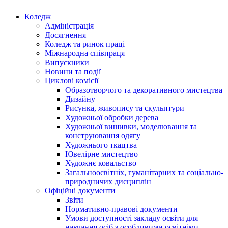
Коледж
Адміністрація
Досягнення
Коледж та ринок праці
Міжнародна співпраця
Випускники
Новини та події
Циклові комісії
Образотворчого та декоративного мистецтва
Дизайну
Рисунка, живопису та скульптури
Художньої обробки дерева
Художньої вишивки, моделювання та
конструювання одягу
Художнього ткацтва
Ювелірне мистецтво
Художнє ковальство
Загальноосвітніх, гуманітарних та соціально-
природничих дисциплін
Офіційні документи
Звіти
Нормативно-правові документи
Умови доступності закладу освіти для
навчання осіб з особливими освітніми