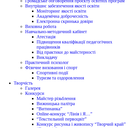
Громадське обговорення проєкту освітніх програм
Внутрішнє забезпечення якості освіти
Моніторинг якості освіти
Академічна доброчесність
Електронна скринька довіри
Виховна робота
Навчально-методичний кабінет
Атестація
Підвищення кваліфікації педагогічних
працівників
Від практики до майстерності
Викладачу
Практичний психолог
Фізичне виховання і спорт
Спортивні події
Туризм та оздоровлення
Творчість
Галерея
Конкурси
Майстер різьблення
Вижницька палітра
“Витинанка”
Online-конкурс “Лінія і Я…”
“Текстильний первоцвіт”
Конкурс рисунка і живопису “Творчий край”