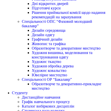
Дні відкритих дверей
Підготовчі курси
Рішення приймальної комісії щодо надання
рекомендацій на зарахування
Спеціальності ОПС “Фаховий молодший
бакалавр”
Дизайн середовища
Дизайн одягу
Графічний дизайн
Живопис та графіка
Образотворче та декоративне мистецтво
Художня вишивка, моделювання та
конструювання одягу
Художнє ткацтво
Художня обробка дерева
Художнє ковальство
Ювелірне мистецтво
Спеціальності ОР “Бакалавр”
Образотворче та декоративно-прикладне
мистецтво
Студенту
Дистанційне навчання
Графік навчального процесу
Каталог вибіркових дисциплін
Студенська рада коледжу