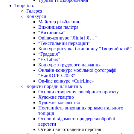
Туризм та оздоровлення
Творчість
Галерея
Конкурси
Майстер різьблення
Вижницька палітра
“Витинанка”
Online-конкурс “Лінія і Я…”
“Текстильний первоцвіт”
Конкурс рисунка і живопису “Творчий край”
“Градація”
“Ex Libris”
Конкурс з трудового навчання
Онлайн-конкурс мобільної фотографії
“НавКОЛО-2023”
On-line конкурс «СвітLine»
Корисні поради для митців
Основи створення ювелірного проєкту
Художнє ткацтво
Художнє ковальство
Поетапність виконання орнаментального
топірця
Основні відомості про деревообробні
верстати
Основи виготовлення перстня