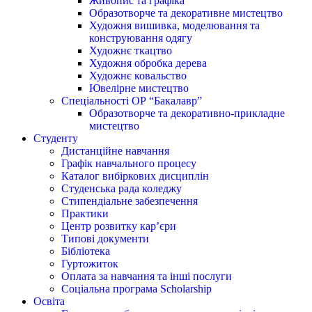
Живопис та графіка
Образотворче та декоративне мистецтво
Художня вишивка, моделювання та
конструювання одягу
Художнє ткацтво
Художня обробка дерева
Художнє ковальство
Ювелірне мистецтво
Спеціальності ОР “Бакалавр”
Образотворче та декоративно-прикладне
мистецтво
Студенту
Дистанційне навчання
Графік навчального процесу
Каталог вибіркових дисциплін
Студенська рада коледжу
Стипендіальне забезпечення
Практики
Центр розвитку кар’єри
Типові документи
Бібліотека
Гуртожиток
Оплата за навчання та інші послуги
Соціальна програма Scholarship
Освіта