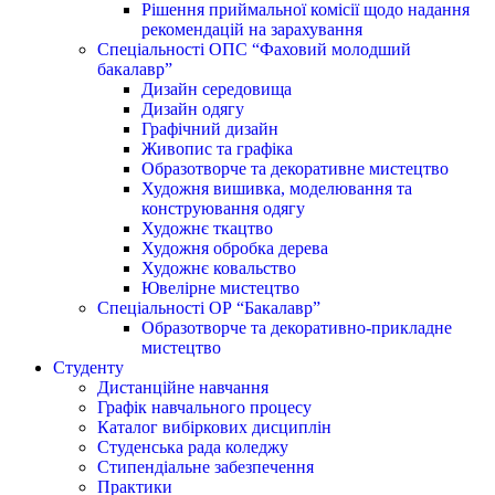
Рішення приймальної комісії щодо надання
рекомендацій на зарахування
Спеціальності ОПС “Фаховий молодший
бакалавр”
Дизайн середовища
Дизайн одягу
Графічний дизайн
Живопис та графіка
Образотворче та декоративне мистецтво
Художня вишивка, моделювання та
конструювання одягу
Художнє ткацтво
Художня обробка дерева
Художнє ковальство
Ювелірне мистецтво
Спеціальності ОР “Бакалавр”
Образотворче та декоративно-прикладне
мистецтво
Студенту
Дистанційне навчання
Графік навчального процесу
Каталог вибіркових дисциплін
Студенська рада коледжу
Стипендіальне забезпечення
Практики