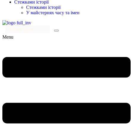
Стежками історії
Стежками історії
У майстернях часу та імен
Menu