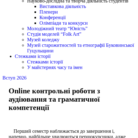
Науково-дослідна та творча діяльність студентів
Виставкова діяльність
Пленери
Конференції
Олімпіади та конкурси
Молодіжний театр “Юність”
Студія моделей “Folk Art”
Музей коледжу
Музей старожитностей та етнографії Буковинської
Гуцульщини
Стежками історії
Стежками історії
У майстернях часу та імен
Вступ 2026
Online контрольні роботи з
аудіювання та граматичної
компетенції
Перший семестр наближається до завершення і,
напевно, найбільше хвилюються першокурсники, адже