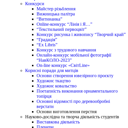
Конкурси
Майстер різьблення
Вижницька палітра
“Витинанка”
Online-конкурс “Лінія і Я…”
“Текстильний первоцвіт”
Конкурс рисунка і живопису “Творчий край”
“Градація”
“Ex Libris”
Конкурс з трудового навчання
Онлайн-конкурс мобільної фотографії
“НавКОЛО-2023”
On-line конкурс «СвітLine»
Корисні поради для митців
Основи створення ювелірного проєкту
Художнє ткацтво
Художнє ковальство
Поетапність виконання орнаментального
топірця
Основні відомості про деревообробні
верстати
Основи виготовлення перстня
Науково-дослідна та творча діяльність студентів
Виставкова діяльність
Пленери