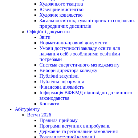
Художнього ткацтва
Ювелірне мистецтво
Художнє ковальство
Загальноосвітніх, гуманітарних та соціально-
природничих дисциплін
Офіційні документи
Звіти
Нормативно-правові документи
Умови доступності закладу освіти для
навчання осіб з особливими освітніми
потребами
Система енергетичного менеджменту
Вибори директора коледжу
Публічні закупівлі
Публічна інформація
Фінансова діяльність
Інформація ВФКМД відповідно до чинного
законодавства
Контакти
Абітурієнту
Вступ 2026
Правила прийому
Програми вступних випробувань
Державне та регіональне замовлення
Розклад вступної кампанії