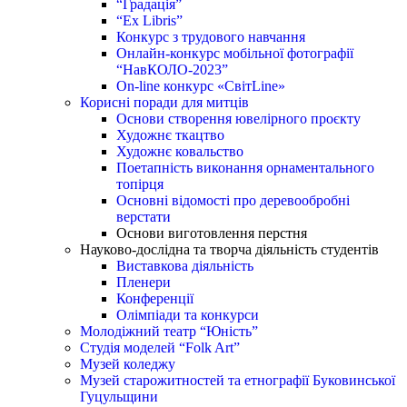
“Градація”
“Ex Libris”
Конкурс з трудового навчання
Онлайн-конкурс мобільної фотографії
“НавКОЛО-2023”
On-line конкурс «СвітLine»
Корисні поради для митців
Основи створення ювелірного проєкту
Художнє ткацтво
Художнє ковальство
Поетапність виконання орнаментального
топірця
Основні відомості про деревообробні
верстати
Основи виготовлення перстня
Науково-дослідна та творча діяльність студентів
Виставкова діяльність
Пленери
Конференції
Олімпіади та конкурси
Молодіжний театр “Юність”
Студія моделей “Folk Art”
Музей коледжу
Музей старожитностей та етнографії Буковинської
Гуцульщини