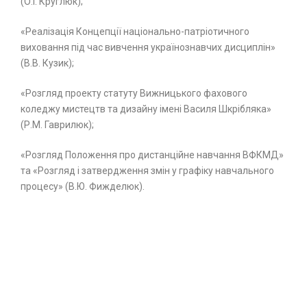
(О.І. Круглюк);
«Реалізація Концепції національно-патріотичного
виховання під час вивчення українознавчих дисциплін»
(В.В. Кузик);
«Розгляд проекту статуту Вижницького фахового
коледжу мистецтв та дизайну імені Василя Шкрібляка»
(Р.М. Гаврилюк);
«Розгляд Положення про дистанційне навчання ВФКМД»
та «Розгляд і затвердження змін у графіку навчального
процесу» (В.Ю. Фижделюк).