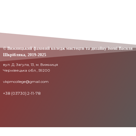
© Вижницький фаховий коледж мистецтв та дизайну імені Василя
Шкрібляка,
2019-20
25
вул. Д. Загула, 13, м. Вижниця
Чернівецька обл., 59200
vkpmcollege@gmail.com
+38 (03730) 2-11-78