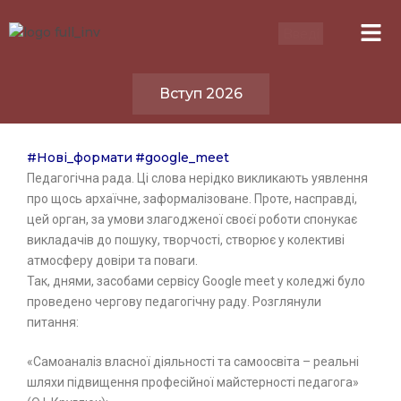
Вступ 2026
#
Нові_формати
#
google_meet
Педагогічна рада. Ці слова нерідко викликають уявлення
про щось архаїчне, заформалізоване. Проте, насправді,
цей орган, за умови злагодженої своєї роботи спонукає
викладачів до пошуку, творчості, створює у колективі
атмосферу довіри та поваги.
Так, днями, засобами сервісу Google meet у коледжі було
проведено чергову педагогічну раду. Розглянули
питання:
«Самоаналіз власної діяльності та самоосвіта – реальні
шляхи підвищення професійної майстерності педагога»