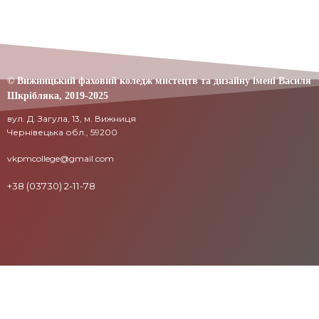
© Вижницький фаховий коледж мистецтв та дизайну імені Василя
Шкрібляка,
2019-20
25
вул. Д. Загула, 13, м. Вижниця
Чернівецька обл., 59200
vkpmcollege@gmail.com
+38 (03730) 2-11-78