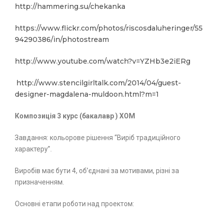
http://hammering.su/chekanka
https://www.flickr.com/photos/riscosdaluheringer/55
94290386/in/photostream
http://www.youtube.com/watch?v=YZHb3e2iERg
http://www.stencilgirltalk.com/2014/04/guest-
designer-magdalena-muldoon.html?m=1
К
омпозиція 3 курс (бакалавр ) ХОМ
Завдання: кольорове рішення “Виріб традиційного
характеру”.
Виробів має бути 4, об’єднані за мотивами, різні за
призначенням.
Основні етапи роботи над проектом: