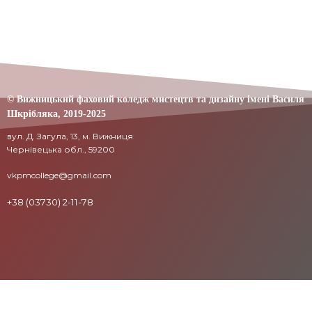
© Вижницький фаховий коледж мистецтв та дизайну імені Василя
Шкрібляка,
2019-20
25
вул. Д. Загула, 13, м. Вижниця
Чернівецька обл., 59200
vkpmcollege@gmail.com
+38 (03730) 2-11-78