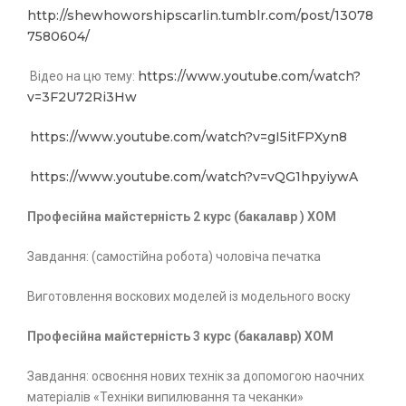
http://shewhoworshipscarlin.tumblr.com/post/13078
7580604/
https://www.youtube.com/watch?
Відео на цю тему:
v=3F2U72Ri3Hw
https://www.youtube.com/watch?v=gI5itFPXyn8
https://www.youtube.com/watch?v=vQG1hpyiywA
П
рофесійна майстерність 2 курс (бакалавр ) ХОМ
Завдання: (самостійна робота) чоловіча печатка
Виготовлення воскових моделей із модельного воску
П
рофесійна майстерність 3 курс (бакалавр) ХОМ
Завдання: освоєння нових технік за допомогою наочних
матеріалів «Техніки випилювання та чеканки»