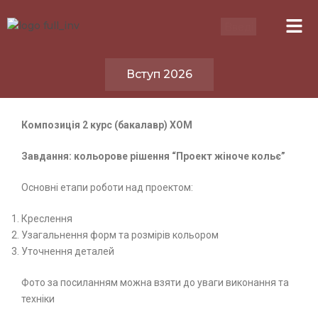
Вступ 2026
К
омпозиція 2 курс (бакалавр) ХОМ
З
авдання: кольорове рішення “
П
роект жіноче кольє”
Основні етапи роботи над проектом:
Креслення
Узагальнення форм та розмірів кольором
Уточнення деталей
Фото за посиланням можна взяти до уваги виконання та
техніки