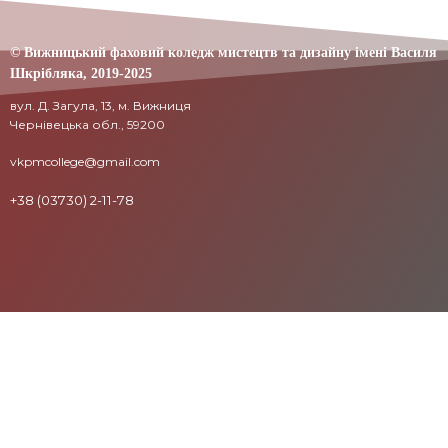
© Вижницький фаховий коледж мистецтв та дизайну імені Василя
Шкрібляка,
2019-20
25
вул. Д. Загула, 13, м. Вижниця
Чернівецька обл., 59200
vkpmcollege@gmail.com
+38 (03730) 2-11-78