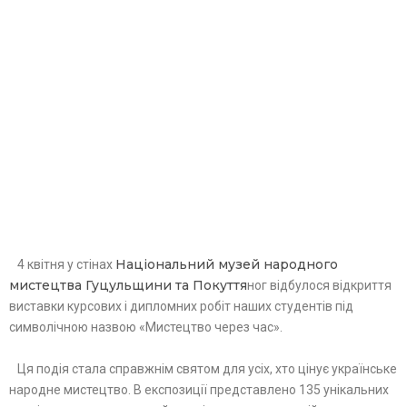
Національний музей народного
4 квітня у стінах
мистецтва Гуцульщини та Покуття
ног відбулося відкриття
виставки курсових і дипломних робіт наших студентів під
символічною назвою «Мистецтво через час».
Ця подія стала справжнім святом для усіх, хто цінує українське
народне мистецтво. В експозиції представлено 135 унікальних