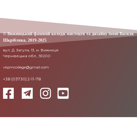
© Вижницький фаховий коледж мистецтв та дизайну імені Василя
Шкрібляка,
2019-20
25
вул. Д. Загула, 13, м. Вижниця
Чернівецька обл., 59200
vkpmcollege@gmail.com
+38 (03730) 2-11-78