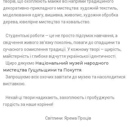
творів, що охоплюють майже всі напрями традиційного
декоративно-прикладного мистецтва: художній текстиль,
моделювання одягу, вишивка, живопис, художня обробка
дерева, ювелірне мистецтво та ковальство.
Студентські роботи — це не просто підсумок навчання, а
свідчення живого зв’язку поколінь, поваги до спадщини та
сучасного осмислення традиції. У кожному творі — щирість,
майстерність і глибоке відчуття української ідентичності.
Національний музей народного
Щиро дякуємо
мистецтва Гуцульщини та Покуття
.
Запрошуємо всіх охочих завітати до музею та насолодитися
виставкою.
Нехай ці твори надихають, захоплюють і пробуджують
гордість за наше коріння!
Світлини: Ярема Проців