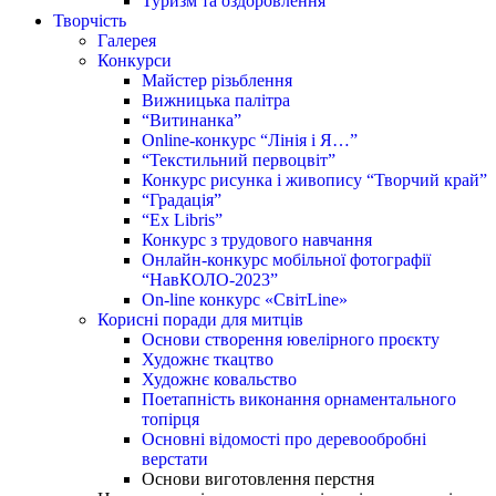
Туризм та оздоровлення
Творчість
Галерея
Конкурси
Майстер різьблення
Вижницька палітра
“Витинанка”
Online-конкурс “Лінія і Я…”
“Текстильний первоцвіт”
Конкурс рисунка і живопису “Творчий край”
“Градація”
“Ex Libris”
Конкурс з трудового навчання
Онлайн-конкурс мобільної фотографії
“НавКОЛО-2023”
On-line конкурс «СвітLine»
Корисні поради для митців
Основи створення ювелірного проєкту
Художнє ткацтво
Художнє ковальство
Поетапність виконання орнаментального
топірця
Основні відомості про деревообробні
верстати
Основи виготовлення перстня