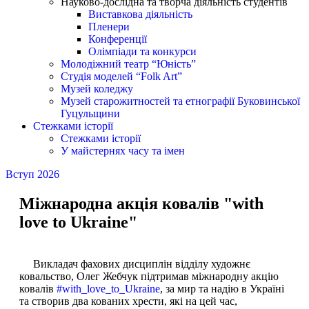
Науково-дослідна та творча діяльність студентів
Виставкова діяльність
Пленери
Конференції
Олімпіади та конкурси
Молодіжний театр “Юність”
Студія моделей “Folk Art”
Музей коледжу
Музей старожитностей та етнографії Буковинської
Гуцульщини
Стежками історії
Стежками історії
У майстернях часу та імен
Вступ 2026
Міжнародна акція ковалів "with
love to Ukraine"
Викладач фахових дисциплін відділу художнє
ковальство, Олег Жебчук підтримав міжнародну акцію
ковалів
#with_love_to_Ukraine
, за мир та надію в Україні
та створив два кованих хрести, які на цей час,