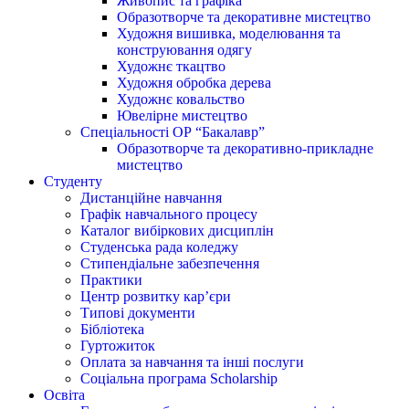
Живопис та графіка
Образотворче та декоративне мистецтво
Художня вишивка, моделювання та
конструювання одягу
Художнє ткацтво
Художня обробка дерева
Художнє ковальство
Ювелірне мистецтво
Спеціальності ОР “Бакалавр”
Образотворче та декоративно-прикладне
мистецтво
Студенту
Дистанційне навчання
Графік навчального процесу
Каталог вибіркових дисциплін
Студенська рада коледжу
Стипендіальне забезпечення
Практики
Центр розвитку кар’єри
Типові документи
Бібліотека
Гуртожиток
Оплата за навчання та інші послуги
Соціальна програма Scholarship
Освіта