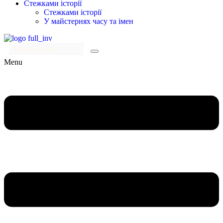
Стежками історії
Стежками історії
У майстернях часу та імен
Menu