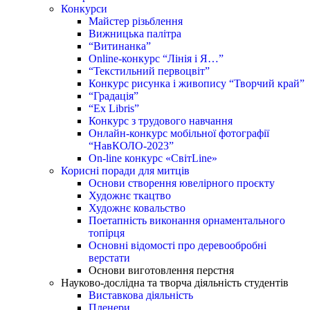
Конкурси
Майстер різьблення
Вижницька палітра
“Витинанка”
Online-конкурс “Лінія і Я…”
“Текстильний первоцвіт”
Конкурс рисунка і живопису “Творчий край”
“Градація”
“Ex Libris”
Конкурс з трудового навчання
Онлайн-конкурс мобільної фотографії
“НавКОЛО-2023”
On-line конкурс «СвітLine»
Корисні поради для митців
Основи створення ювелірного проєкту
Художнє ткацтво
Художнє ковальство
Поетапність виконання орнаментального
топірця
Основні відомості про деревообробні
верстати
Основи виготовлення перстня
Науково-дослідна та творча діяльність студентів
Виставкова діяльність
Пленери