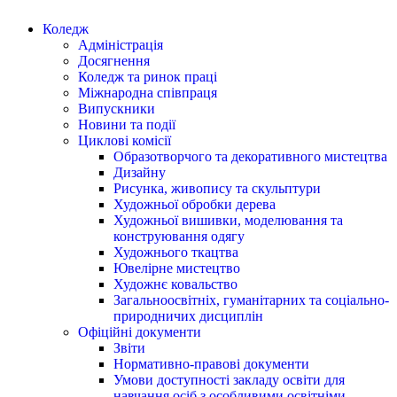
Коледж
Адміністрація
Досягнення
Коледж та ринок праці
Міжнародна співпраця
Випускники
Новини та події
Циклові комісії
Образотворчого та декоративного мистецтва
Дизайну
Рисунка, живопису та скульптури
Художньої обробки дерева
Художньої вишивки, моделювання та
конструювання одягу
Художнього ткацтва
Ювелірне мистецтво
Художнє ковальство
Загальноосвітніх, гуманітарних та соціально-
природничих дисциплін
Офіційні документи
Звіти
Нормативно-правові документи
Умови доступності закладу освіти для
навчання осіб з особливими освітніми