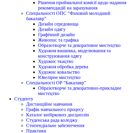
Рішення приймальної комісії щодо надання
рекомендацій на зарахування
Спеціальності ОПС “Фаховий молодший
бакалавр”
Дизайн середовища
Дизайн одягу
Графічний дизайн
Живопис та графіка
Образотворче та декоративне мистецтво
Художня вишивка, моделювання та
конструювання одягу
Художнє ткацтво
Художня обробка дерева
Художнє ковальство
Ювелірне мистецтво
Спеціальності ОР “Бакалавр”
Образотворче та декоративно-прикладне
мистецтво
Студенту
Дистанційне навчання
Графік навчального процесу
Каталог вибіркових дисциплін
Студенська рада коледжу
Стипендіальне забезпечення
Практики