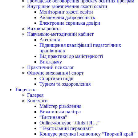
Громадське обговорення проєкту освітніх програм
Внутрішнє забезпечення якості освіти
Моніторинг якості освіти
Академічна доброчесність
Електронна скринька довіри
Виховна робота
Навчально-методичний кабінет
Атестація
Підвищення кваліфікації педагогічних
працівників
Від практики до майстерності
Викладачу
Практичний психолог
Фізичне виховання і спорт
Спортивні події
Туризм та оздоровлення
Творчість
Галерея
Конкурси
Майстер різьблення
Вижницька палітра
“Витинанка”
Online-конкурс “Лінія і Я…”
“Текстильний первоцвіт”
Конкурс рисунка і живопису “Творчий край”