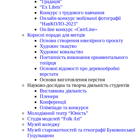
“Градація”
“Ex Libris”
Конкурс з трудового навчання
Онлайн-конкурс мобільної фотографії
“НавКОЛО-2023”
On-line конкурс «СвітLine»
Корисні поради для митців
Основи створення ювелірного проєкту
Художнє ткацтво
Художнє ковальство
Поетапність виконання орнаментального
топірця
Основні відомості про деревообробні
верстати
Основи виготовлення перстня
Науково-дослідна та творча діяльність студентів
Виставкова діяльність
Пленери
Конференції
Олімпіади та конкурси
Молодіжний театр “Юність”
Студія моделей “Folk Art”
Музей коледжу
Музей старожитностей та етнографії Буковинської
Гуцульщини