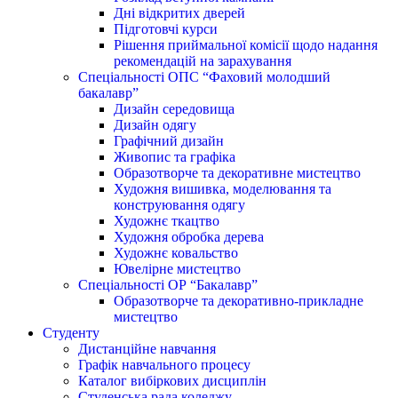
Дні відкритих дверей
Підготовчі курси
Рішення приймальної комісії щодо надання
рекомендацій на зарахування
Спеціальності ОПС “Фаховий молодший
бакалавр”
Дизайн середовища
Дизайн одягу
Графічний дизайн
Живопис та графіка
Образотворче та декоративне мистецтво
Художня вишивка, моделювання та
конструювання одягу
Художнє ткацтво
Художня обробка дерева
Художнє ковальство
Ювелірне мистецтво
Спеціальності ОР “Бакалавр”
Образотворче та декоративно-прикладне
мистецтво
Студенту
Дистанційне навчання
Графік навчального процесу
Каталог вибіркових дисциплін
Студенська рада коледжу