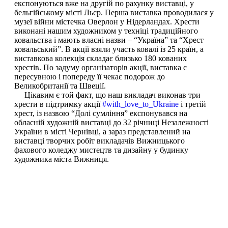
експонуються вже на другій по рахунку виставці, у
бельгійському місті Льєр. Перша виставка проводилася у
музеї війни містечка Оверлон у Нідерландах. Хрести
виконані нашим художником у техніці традиційного
ковальства і мають власні назви – “Україна” та “Хрест
ковальський”. В акції взяли участь ковалі із 25 країн, а
виставкова колекція складає близько 180 кованих
хрестів. По задуму організаторів акції, виставка є
пересувною і попереду її чекає подорож до
Великобританії та Швеції.
Цікавим є той факт, що наш викладач виконав три
хрести в підтримку акції
#with_love_to_Ukraine
і третій
хрест, із назвою “Долі сумління” експонувався на
обласній художній виставці до 32 річниці Незалежності
України в місті Чернівці, а зараз представлений на
виставці творчих робіт викладачів Вижницького
фахового коледжу мистецтв та дизайну у будинку
художника міста Вижниця.