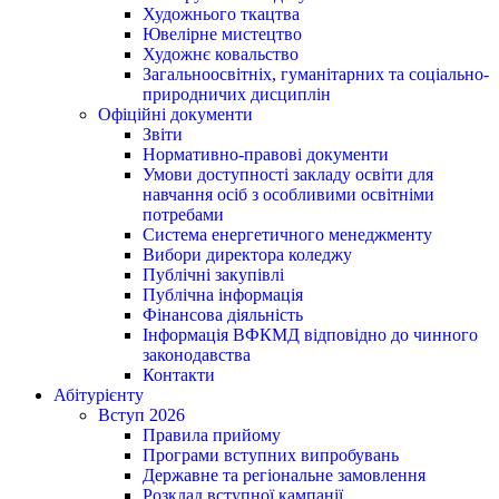
Художнього ткацтва
Ювелірне мистецтво
Художнє ковальство
Загальноосвітніх, гуманітарних та соціально-
природничих дисциплін
Офіційні документи
Звіти
Нормативно-правові документи
Умови доступності закладу освіти для
навчання осіб з особливими освітніми
потребами
Система енергетичного менеджменту
Вибори директора коледжу
Публічні закупівлі
Публічна інформація
Фінансова діяльність
Інформація ВФКМД відповідно до чинного
законодавства
Контакти
Абітурієнту
Вступ 2026
Правила прийому
Програми вступних випробувань
Державне та регіональне замовлення
Розклад вступної кампанії