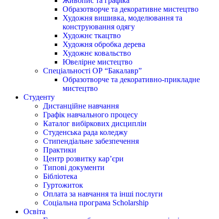
Живопис та графіка
Образотворче та декоративне мистецтво
Художня вишивка, моделювання та
конструювання одягу
Художнє ткацтво
Художня обробка дерева
Художнє ковальство
Ювелірне мистецтво
Спеціальності ОР “Бакалавр”
Образотворче та декоративно-прикладне
мистецтво
Студенту
Дистанційне навчання
Графік навчального процесу
Каталог вибіркових дисциплін
Студенська рада коледжу
Стипендіальне забезпечення
Практики
Центр розвитку кар’єри
Типові документи
Бібліотека
Гуртожиток
Оплата за навчання та інші послуги
Соціальна програма Scholarship
Освіта