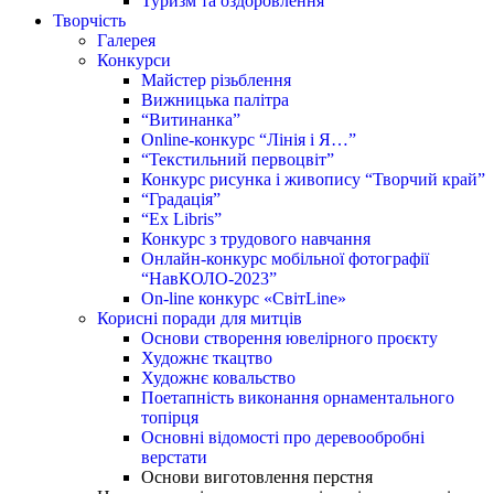
Туризм та оздоровлення
Творчість
Галерея
Конкурси
Майстер різьблення
Вижницька палітра
“Витинанка”
Online-конкурс “Лінія і Я…”
“Текстильний первоцвіт”
Конкурс рисунка і живопису “Творчий край”
“Градація”
“Ex Libris”
Конкурс з трудового навчання
Онлайн-конкурс мобільної фотографії
“НавКОЛО-2023”
On-line конкурс «СвітLine»
Корисні поради для митців
Основи створення ювелірного проєкту
Художнє ткацтво
Художнє ковальство
Поетапність виконання орнаментального
топірця
Основні відомості про деревообробні
верстати
Основи виготовлення перстня