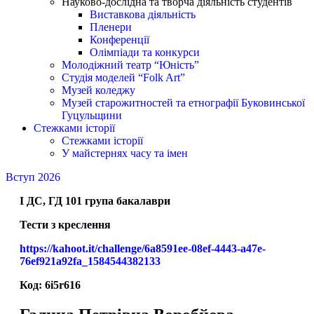
Науково-дослідна та творча діяльність студентів
Виставкова діяльність
Пленери
Конференції
Олімпіади та конкурси
Молодіжний театр “Юність”
Студія моделей “Folk Art”
Музей коледжу
Музей старожитностей та етнографії Буковинської
Гуцульщини
Стежками історії
Стежками історії
У майстернях часу та імен
Вступ 2026
І ДС, ГД 101 група бакалаври
Тести з креслення
https://kahoot.it/challenge/6a8591ee-08ef-4443-a47e-
76ef921a92fa_1584544382133
Код: 6i5r616