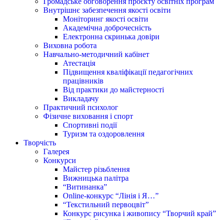
Громадське обговорення проєкту освітніх програм
Внутрішнє забезпечення якості освіти
Моніторинг якості освіти
Академічна доброчесність
Електронна скринька довіри
Виховна робота
Навчально-методичний кабінет
Атестація
Підвищення кваліфікації педагогічних
працівників
Від практики до майстерності
Викладачу
Практичний психолог
Фізичне виховання і спорт
Спортивні події
Туризм та оздоровлення
Творчість
Галерея
Конкурси
Майстер різьблення
Вижницька палітра
“Витинанка”
Online-конкурс “Лінія і Я…”
“Текстильний первоцвіт”
Конкурс рисунка і живопису “Творчий край”