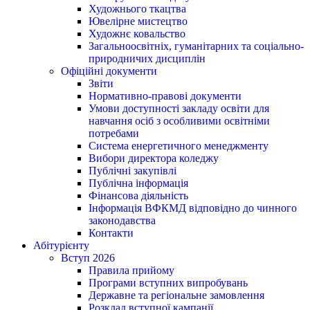
Художнього ткацтва
Ювелірне мистецтво
Художнє ковальство
Загальноосвітніх, гуманітарних та соціально-
природничих дисциплін
Офіційні документи
Звіти
Нормативно-правові документи
Умови доступності закладу освіти для
навчання осіб з особливими освітніми
потребами
Система енергетичного менеджменту
Вибори директора коледжу
Публічні закупівлі
Публічна інформація
Фінансова діяльність
Інформація ВФКМД відповідно до чинного
законодавства
Контакти
Абітурієнту
Вступ 2026
Правила прийому
Програми вступних випробувань
Державне та регіональне замовлення
Розклад вступної кампанії