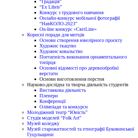
“Градація”
“Ex Libris”
Конкурс з трудового навчання
Онлайн-конкурс мобільної фотографії
“НавКОЛО-2023”
On-line конкурс «СвітLine»
Корисні поради для митців
Основи створення ювелірного проєкту
Художнє ткацтво
Художнє ковальство
Поетапність виконання орнаментального
топірця
Основні відомості про деревообробні
верстати
Основи виготовлення перстня
Науково-дослідна та творча діяльність студентів
Виставкова діяльність
Пленери
Конференції
Олімпіади та конкурси
Молодіжний театр “Юність”
Студія моделей “Folk Art”
Музей коледжу
Музей старожитностей та етнографії Буковинської
Гуцульщини