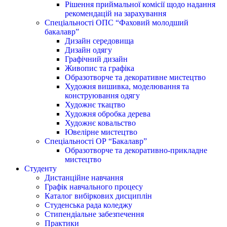
Рішення приймальної комісії щодо надання
рекомендацій на зарахування
Спеціальності ОПС “Фаховий молодший
бакалавр”
Дизайн середовища
Дизайн одягу
Графічний дизайн
Живопис та графіка
Образотворче та декоративне мистецтво
Художня вишивка, моделювання та
конструювання одягу
Художнє ткацтво
Художня обробка дерева
Художнє ковальство
Ювелірне мистецтво
Спеціальності ОР “Бакалавр”
Образотворче та декоративно-прикладне
мистецтво
Студенту
Дистанційне навчання
Графік навчального процесу
Каталог вибіркових дисциплін
Студенська рада коледжу
Стипендіальне забезпечення
Практики