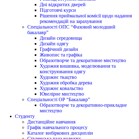
Дні відкритих дверей
Підготовчі курси
Рішення приймальної комісії щодо надання
рекомендацій на зарахування
Спеціальності ОПС “Фаховий молодший
бакалавр”
Дизайн середовища
Дизайн одягу
Графічний дизайн
Живопис та графіка
Образотворче та декоративне мистецтво
Художня вишивка, моделювання та
конструювання одягу
Художнє ткацтво
Художня обробка дерева
Художнє ковальство
Ювелірне мистецтво
Спеціальності ОР “Бакалавр”
Образотворче та декоративно-прикладне
мистецтво
Студенту
Дистанційне навчання
Графік навчального процесу
Каталог вибіркових дисциплін
Студенська рада коледжу