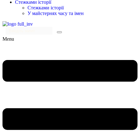
Стежками історії
Стежками історії
У майстернях часу та імен
Menu