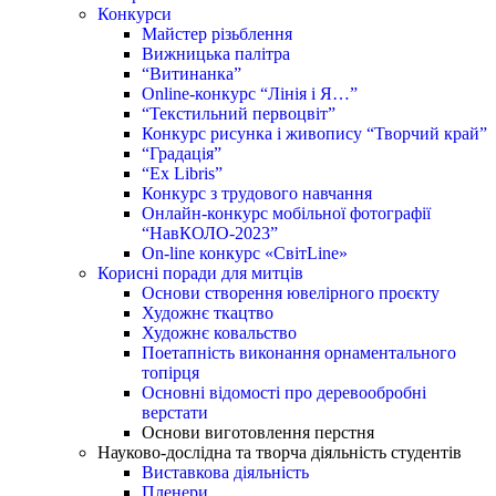
Конкурси
Майстер різьблення
Вижницька палітра
“Витинанка”
Online-конкурс “Лінія і Я…”
“Текстильний первоцвіт”
Конкурс рисунка і живопису “Творчий край”
“Градація”
“Ex Libris”
Конкурс з трудового навчання
Онлайн-конкурс мобільної фотографії
“НавКОЛО-2023”
On-line конкурс «СвітLine»
Корисні поради для митців
Основи створення ювелірного проєкту
Художнє ткацтво
Художнє ковальство
Поетапність виконання орнаментального
топірця
Основні відомості про деревообробні
верстати
Основи виготовлення перстня
Науково-дослідна та творча діяльність студентів
Виставкова діяльність
Пленери