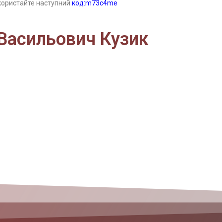
користайте наступний
код:m73c4me
Васильович Кузик