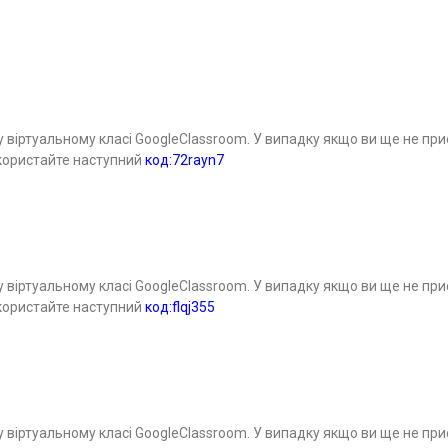
 віртуальному класі GoogleClassroom. У випадку якщо ви ще не пр
користайте наступний
код:72rayn7
 віртуальному класі GoogleClassroom. У випадку якщо ви ще не пр
користайте наступний
код:flqj355
 віртуальному класі GoogleClassroom. У випадку якщо ви ще не пр