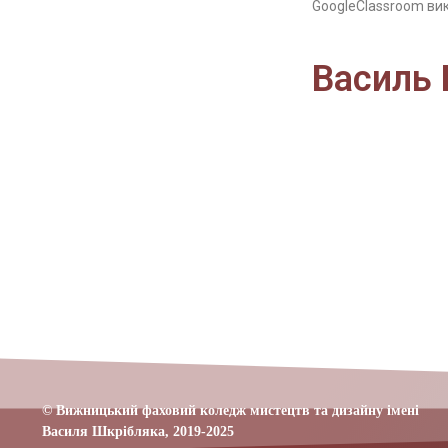
GoogleClassroom ви
Василь 
© Вижницький фаховий коледж мистецтв та дизайну імені
Василя Шкрібляка,
2019-20
25