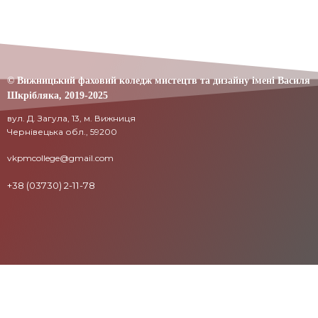
© Вижницький фаховий коледж мистецтв та дизайну імені Василя
Шкрібляка,
2019-20
25
вул. Д. Загула, 13, м. Вижниця
Чернівецька обл., 59200
vkpmcollege@gmail.com
+38 (03730) 2-11-78