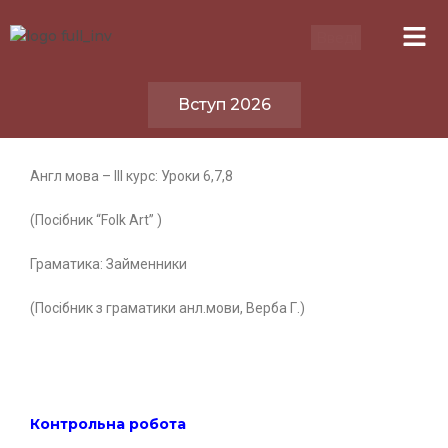
Вступ 2026
Англ мова – ІІІ курс: Уроки 6,7,8
(Посібник “Folk Art” )
Граматика: Займенники
(Посібник з граматики анл.мови, Верба Г.)
Контрольна робота