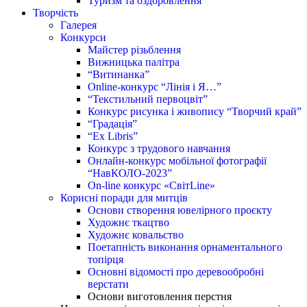
Туризм та оздоровлення
Творчість
Галерея
Конкурси
Майстер різьблення
Вижницька палітра
“Витинанка”
Online-конкурс “Лінія і Я…”
“Текстильний первоцвіт”
Конкурс рисунка і живопису “Творчий край”
“Градація”
“Ex Libris”
Конкурс з трудового навчання
Онлайн-конкурс мобільної фотографії
“НавКОЛО-2023”
On-line конкурс «СвітLine»
Корисні поради для митців
Основи створення ювелірного проєкту
Художнє ткацтво
Художнє ковальство
Поетапність виконання орнаментального
топірця
Основні відомості про деревообробні
верстати
Основи виготовлення перстня