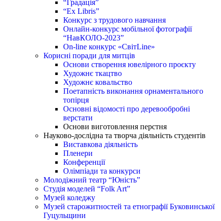
“Градація”
“Ex Libris”
Конкурс з трудового навчання
Онлайн-конкурс мобільної фотографії
“НавКОЛО-2023”
On-line конкурс «СвітLine»
Корисні поради для митців
Основи створення ювелірного проєкту
Художнє ткацтво
Художнє ковальство
Поетапність виконання орнаментального
топірця
Основні відомості про деревообробні
верстати
Основи виготовлення перстня
Науково-дослідна та творча діяльність студентів
Виставкова діяльність
Пленери
Конференції
Олімпіади та конкурси
Молодіжний театр “Юність”
Студія моделей “Folk Art”
Музей коледжу
Музей старожитностей та етнографії Буковинської
Гуцульщини