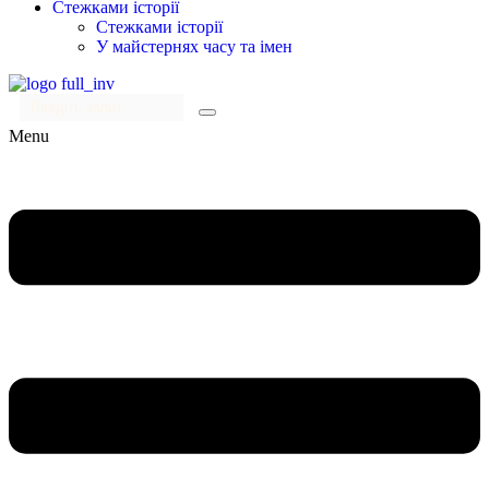
Стежками історії
Стежками історії
У майстернях часу та імен
Menu