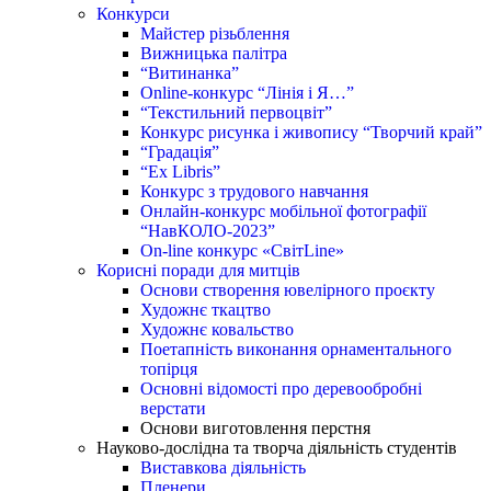
Конкурси
Майстер різьблення
Вижницька палітра
“Витинанка”
Online-конкурс “Лінія і Я…”
“Текстильний первоцвіт”
Конкурс рисунка і живопису “Творчий край”
“Градація”
“Ex Libris”
Конкурс з трудового навчання
Онлайн-конкурс мобільної фотографії
“НавКОЛО-2023”
On-line конкурс «СвітLine»
Корисні поради для митців
Основи створення ювелірного проєкту
Художнє ткацтво
Художнє ковальство
Поетапність виконання орнаментального
топірця
Основні відомості про деревообробні
верстати
Основи виготовлення перстня
Науково-дослідна та творча діяльність студентів
Виставкова діяльність
Пленери