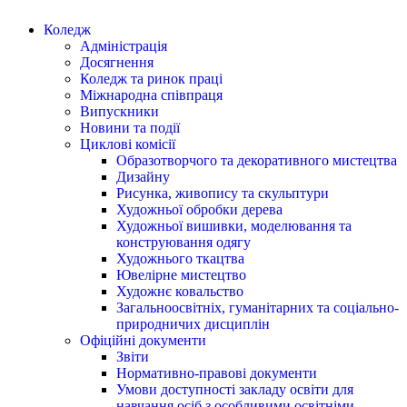
Коледж
Адміністрація
Досягнення
Коледж та ринок праці
Міжнародна співпраця
Випускники
Новини та події
Циклові комісії
Образотворчого та декоративного мистецтва
Дизайну
Рисунка, живопису та скульптури
Художньої обробки дерева
Художньої вишивки, моделювання та
конструювання одягу
Художнього ткацтва
Ювелірне мистецтво
Художнє ковальство
Загальноосвітніх, гуманітарних та соціально-
природничих дисциплін
Офіційні документи
Звіти
Нормативно-правові документи
Умови доступності закладу освіти для
навчання осіб з особливими освітніми