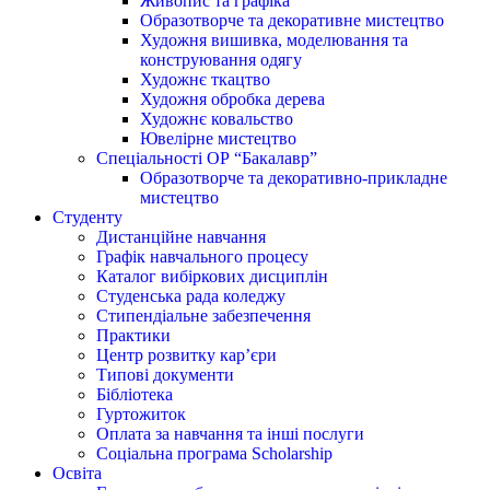
Живопис та графіка
Образотворче та декоративне мистецтво
Художня вишивка, моделювання та
конструювання одягу
Художнє ткацтво
Художня обробка дерева
Художнє ковальство
Ювелірне мистецтво
Спеціальності ОР “Бакалавр”
Образотворче та декоративно-прикладне
мистецтво
Студенту
Дистанційне навчання
Графік навчального процесу
Каталог вибіркових дисциплін
Студенська рада коледжу
Стипендіальне забезпечення
Практики
Центр розвитку кар’єри
Типові документи
Бібліотека
Гуртожиток
Оплата за навчання та інші послуги
Соціальна програма Scholarship
Освіта