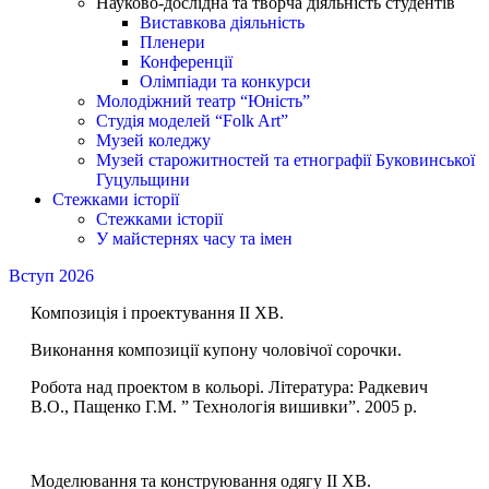
Науково-дослідна та творча діяльність студентів
Виставкова діяльність
Пленери
Конференції
Олімпіади та конкурси
Молодіжний театр “Юність”
Студія моделей “Folk Art”
Музей коледжу
Музей старожитностей та етнографії Буковинської
Гуцульщини
Стежками історії
Стежками історії
У майстернях часу та імен
Вступ 2026
Композиція і проектування II ХВ.
Виконання композиції купону чоловічої сорочки.
Робота над проектом в кольорі. Література: Радкевич
В.О., Пащенко Г.М. ” Технологія вишивки”. 2005 р.
Моделювання та конструювання одягу II ХВ.