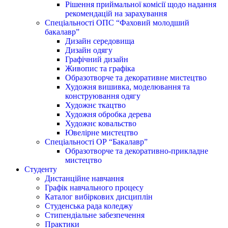
Рішення приймальної комісії щодо надання
рекомендацій на зарахування
Спеціальності ОПС “Фаховий молодший
бакалавр”
Дизайн середовища
Дизайн одягу
Графічний дизайн
Живопис та графіка
Образотворче та декоративне мистецтво
Художня вишивка, моделювання та
конструювання одягу
Художнє ткацтво
Художня обробка дерева
Художнє ковальство
Ювелірне мистецтво
Спеціальності ОР “Бакалавр”
Образотворче та декоративно-прикладне
мистецтво
Студенту
Дистанційне навчання
Графік навчального процесу
Каталог вибіркових дисциплін
Студенська рада коледжу
Стипендіальне забезпечення
Практики