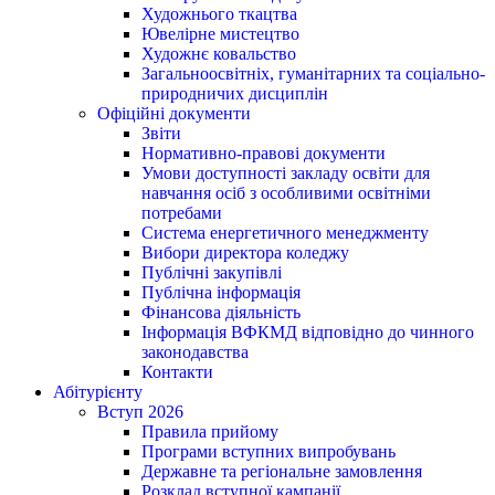
Художнього ткацтва
Ювелірне мистецтво
Художнє ковальство
Загальноосвітніх, гуманітарних та соціально-
природничих дисциплін
Офіційні документи
Звіти
Нормативно-правові документи
Умови доступності закладу освіти для
навчання осіб з особливими освітніми
потребами
Система енергетичного менеджменту
Вибори директора коледжу
Публічні закупівлі
Публічна інформація
Фінансова діяльність
Інформація ВФКМД відповідно до чинного
законодавства
Контакти
Абітурієнту
Вступ 2026
Правила прийому
Програми вступних випробувань
Державне та регіональне замовлення
Розклад вступної кампанії