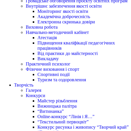
Громадське обговорення проєкту освітніх програм
Внутрішнє забезпечення якості освіти
Моніторинг якості освіти
Академічна доброчесність
Електронна скринька довіри
Виховна робота
Навчально-методичний кабінет
Атестація
Підвищення кваліфікації педагогічних
працівників
Від практики до майстерності
Викладачу
Практичний психолог
Фізичне виховання і спорт
Спортивні події
Туризм та оздоровлення
Творчість
Галерея
Конкурси
Майстер різьблення
Вижницька палітра
“Витинанка”
Online-конкурс “Лінія і Я…”
“Текстильний первоцвіт”
Конкурс рисунка і живопису “Творчий край”