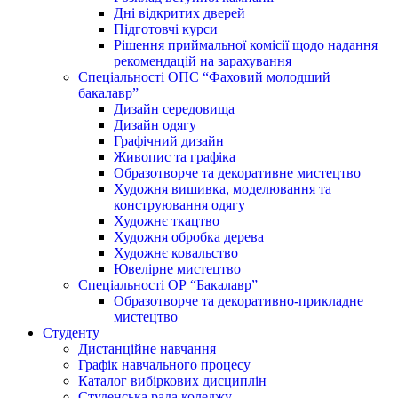
Дні відкритих дверей
Підготовчі курси
Рішення приймальної комісії щодо надання
рекомендацій на зарахування
Спеціальності ОПС “Фаховий молодший
бакалавр”
Дизайн середовища
Дизайн одягу
Графічний дизайн
Живопис та графіка
Образотворче та декоративне мистецтво
Художня вишивка, моделювання та
конструювання одягу
Художнє ткацтво
Художня обробка дерева
Художнє ковальство
Ювелірне мистецтво
Спеціальності ОР “Бакалавр”
Образотворче та декоративно-прикладне
мистецтво
Студенту
Дистанційне навчання
Графік навчального процесу
Каталог вибіркових дисциплін
Студенська рада коледжу