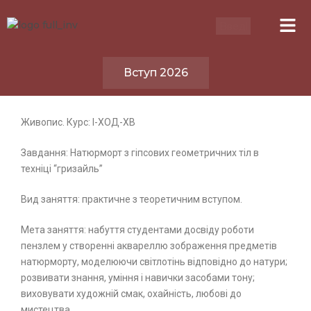
Вступ 2026
Живопис. Курс: I-ХОД-ХВ
Завдання: Натюрморт з гіпсових геометричних тіл в
техніці “гризайль”
Вид заняття: практичне з теоретичним вступом.
Мета заняття: набуття студентами досвіду роботи
пензлем у створенні аквареллю зображення предметів
натюрморту, моделюючи світлотінь відповідно до натури;
розвивати знання, уміння і навички засобами тону;
виховувати художній смак, охайність, любові до
мистецтва.