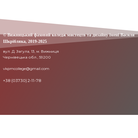
© Вижницький фаховий коледж мистецтв та дизайну імені Василя
Шкрібляка,
2019-20
25
вул. Д. Загула, 13, м. Вижниця
Чернівецька обл., 59200
vkpmcollege@gmail.com
+38 (03730) 2-11-78