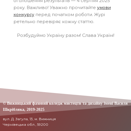
оголошення результатів — 4 серпня 2025
року. Важливо! Уважно прочитайте
умови
перед початком роботи. Журі
конкурсу
ретельно перевіряє кожну статтю.
Розбудуймо Україну разом! Слава Україні!
© Вижницький фаховий коледж мистецтв та дизайну імені Василя
Шкрібляка,
2019-20
25
вул. Д. Загула, 13, м. Вижниця
Чернівецька обл., 59200