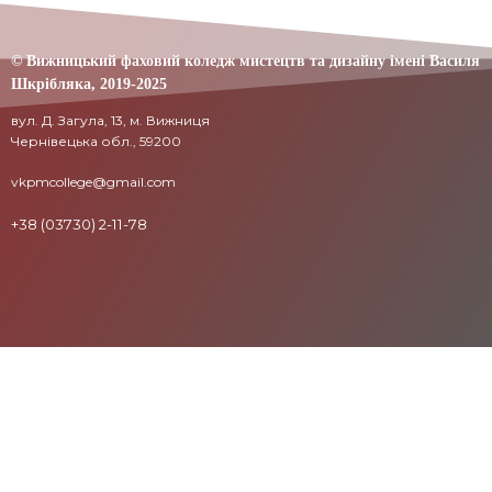
© Вижницький фаховий коледж мистецтв та дизайну імені Василя
Шкрібляка,
2019-20
25
вул. Д. Загула, 13, м. Вижниця
Чернівецька обл., 59200
vkpmcollege@gmail.com
+38 (03730) 2-11-78