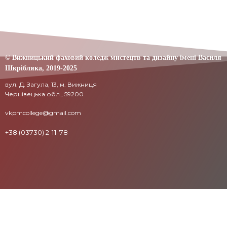
© Вижницький фаховий коледж мистецтв та дизайну імені Василя
Шкрібляка,
2019-20
25
вул. Д. Загула, 13, м. Вижниця
Чернівецька обл., 59200
vkpmcollege@gmail.com
+38 (03730) 2-11-78