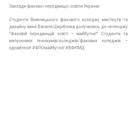
Заклади фахової передвищої освіти України
Студенти Вижницького фахового коледжу мистецтв та
дизайну імені Василя Шкрібляка долучились до челенджу
“Фаховій передвищій освіті – майбутнє!” Студенти та
випускники технікумів/коледжів/фахових коледжів –
єднайтеся!
#ФПОмайбутнє
!
#ВФКМД