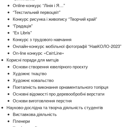
Online-конкурс “Лінія і Я…”
“Текстильний первоцвіт”
Конкурс рисунка і живопису “Творчий край”
“Градація”
“Ex Libris”
Конкурс з трудового навчання
Онлайн-конкурс мобільної фотографії “НавКОЛО-2023”
On-line конкурс «СвітLine»
Корисні поради для митців
Основи створення ювелірного проєкту
Художнє ткацтво
Художнє ковальство
Поетапність виконання орнаментального топірця
Основні відомості про деревообробні верстати
Основи виготовлення перстня
Науково-дослідна та творча діяльність студентів
Виставкова діяльність
Пленери