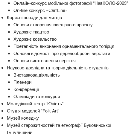
Онлайн-конкурс мобільної фотографії “НавКОЛО-2023”
On-line конкурс «СвітLine»
Корисні поради для митців
Основи створення ювелірного проєкту
Художнє ткацтво
Художнє ковальство
Поетапність виконання орнаментального топірця
Основні відомості про деревообробні верстати
Основи виготовлення перстня
Науково-дослідна та творча діяльність студентів
Виставкова діяльність
Пленери
Конференції
Олімпіади та конкурси
Молодіжний театр “Юність”
Студія моделей “Folk Art”
Музей коледжу
Музей старожитностей та етнографії Буковинської
Гуцульщини