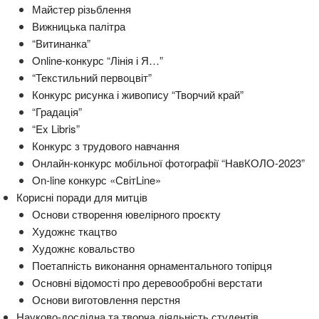
Майстер різьблення
Вижницька палітра
“Витинанка”
Online-конкурс “Лінія і Я…”
“Текстильний первоцвіт”
Конкурс рисунка і живопису “Творчий край”
“Градація”
“Ex Libris”
Конкурс з трудового навчання
Онлайн-конкурс мобільної фотографії “НавКОЛО-2023”
On-line конкурс «СвітLine»
Корисні поради для митців
Основи створення ювелірного проєкту
Художнє ткацтво
Художнє ковальство
Поетапність виконання орнаментального топірця
Основні відомості про деревообробні верстати
Основи виготовлення перстня
Науково-дослідна та творча діяльність студентів