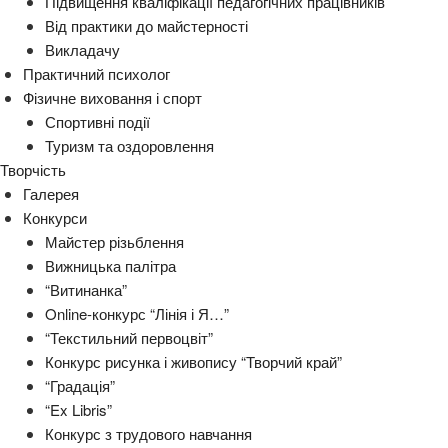
Підвищення кваліфікації педагогічних працівників
Від практики до майстерності
Викладачу
Практичний психолог
Фізичне виховання і спорт
Спортивні події
Туризм та оздоровлення
Творчість
Галерея
Конкурси
Майстер різьблення
Вижницька палітра
“Витинанка”
Online-конкурс “Лінія і Я…”
“Текстильний первоцвіт”
Конкурс рисунка і живопису “Творчий край”
“Градація”
“Ex Libris”
Конкурс з трудового навчання