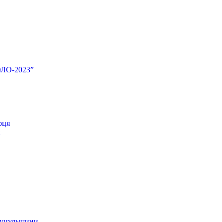
ОЛО-2023”
рця
и
 Гуцульщини