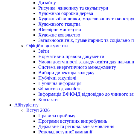
Дизайну
Рисунка, живопису та скульптури
Художньої обробки дерева
Художньої вишивки, моделювання та констру
Художнього ткацтва
Ювелірне мистецтво
Художнє ковальство
Загальноосвітніх, гуманітарних та соціально
Офіційні документи
Звіти
Нормативно-правові документи
Умови доступності закладу освіти для навчан
Система енергетичного менеджменту
Вибори директора коледжу
Публічні закупівлі
Публічна інформація
Фінансова діяльність
Інформація ВФКМД відповідно до чинного за
Контакти
Абітурієнту
Вступ 2026
Правила прийому
Програми вступних випробувань
Державне та регіональне замовлення
Розклад вступної кампанії