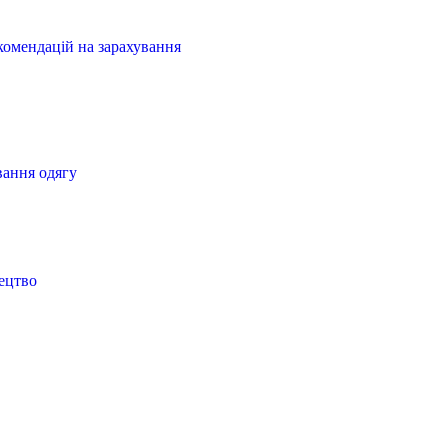
комендацій на зарахування
ання одягу
ецтво