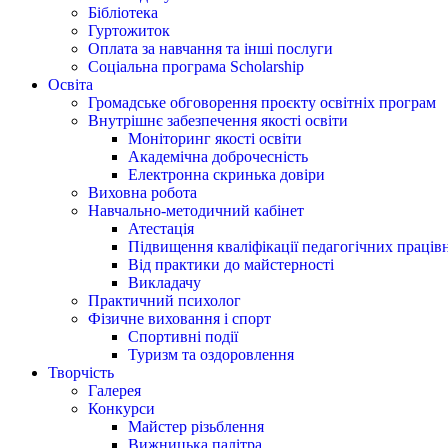
Бібліотека
Гуртожиток
Оплата за навчання та інші послуги
Соціальна програма Scholarship
Освіта
Громадське обговорення проєкту освітніх програм
Внутрішнє забезпечення якості освіти
Моніторинг якості освіти
Академічна доброчесність
Електронна скринька довіри
Виховна робота
Навчально-методичний кабінет
Атестація
Підвищення кваліфікації педагогічних праців
Від практики до майстерності
Викладачу
Практичний психолог
Фізичне виховання і спорт
Спортивні події
Туризм та оздоровлення
Творчість
Галерея
Конкурси
Майстер різьблення
Вижницька палітра