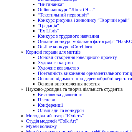
“Витинанка”
Online-конкурс “Лінія і Я…”
“Текстильний первоцвіт”
Конкурс рисунка і живопису “Творчий край”
“Градація”
“Ex Libris”
Конкурс з трудового навчання
Онлайн-конкурс мобільної фотографії “НавК
On-line конкурс «СвітLine»
Корисні поради для митців
Основи створення ювелірного проєкту
Художнє ткацтво
Художнє ковальство
Поетапність виконання орнаментального топі
Основні відомості про деревообробні верстат
Основи виготовлення перстня
Науково-дослідна та творча діяльність студентів
Виставкова діяльність
Пленери
Конференції
Олімпіади та конкурси
Молодіжний театр “Юність”
Студія моделей “Folk Art”
Музей коледжу
Музей старожитностей та етнографії Буковинської