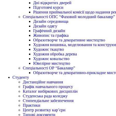
Дні відкритих дверей
Підготовчі курси
Рішення приймальної комісії щодо надання ре
Спеціальності ОПС “Фаховий молодший бакалавр”
Дизайн середовища
Дизайн одягу
Графічний дизайн
Живопис та графіка
Образотворче та декоративне мистецтво
Художня вишивка, моделювання та конструюв
Художнє ткацтво
Художня обробка дерева
Художнє ковальство
Ювелірне мистецтво
Спеціальності ОР “Бакалавр”
Образотворче та декоративно-прикладне мист
Студенту
Дистанційне навчання
Графік навчального процесу
Каталог вибіркових дисциплін
Студенська рада коледжу
Стипендіальне забезпечення
Практики
Центр розвитку кар’єри
Типові документи