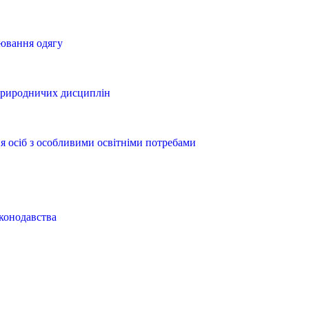
ювання одягу
-природничих дисциплін
ня осіб з особливими освітніми потребами
конодавства