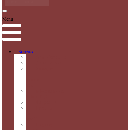
Menu
Коледж
Адміністрація
Досягнення
Коледж
та
ринок
праці
Міжнародна
співпраця
Випускники
Новини
та
події
Циклові