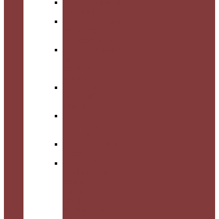
Правила
прийому
Програми
вступних
випробувань
Державне
та
регіональне
замовлення
Розклад
вступної
кампанії
Дні
відкритих
дверей
Підготовчі
курси
Рішення
приймальної
комісії
щодо
надання
рекомендацій
на