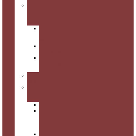
Внутрішнє
забезпечення
якості
освіти
Моніторинг
якості
освіти
Академічна
доброчесність
Електронна
скринька
довіри
Виховна
робота
Навчально-
методичний
кабінет
Атестація
Підвищення
кваліфікації
педагогічних
працівників
Від