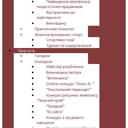
Підвищення кваліфікації
педагогічних працівників
Від практики до
майстерності
Викладачу
Практичний психолог
Фізичне виховання і спорт
Спортивні події
Туризм та оздоровлення
Творчість
Галерея
Конкурси
Майстер різьблення
Вижницька палітра
“Витинанка”
Online-конкурс “Лінія і Я…”
“Текстильний первоцвіт”
Конкурс рисунка і живопису
“Творчий край”
“Градація”
“Ex Libris”
Конкурс з трудового
навчання