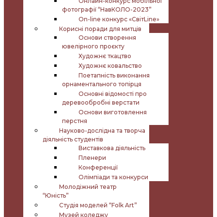
Онлайн-конкурс мобільної
фотографії “НавКОЛО-2023”
On-line конкурс «СвітLine»
Корисні поради для митців
Основи створення
ювелірного проєкту
Художнє ткацтво
Художнє ковальство
Поетапність виконання
орнаментального топірця
Основні відомості про
деревообробні верстати
Основи виготовлення
перстня
Науково-дослідна та творча
діяльність студентів
Виставкова діяльність
Пленери
Конференції
Олімпіади та конкурси
Молодіжний театр
“Юність”
Студія моделей “Folk Art”
Музей коледжу