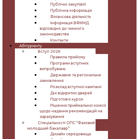
Публічні закупівлі
Публічна інформація
Фінансова діяльність
Інформація ВФКМД
відповідно до чинного
законодавства
Контакти
Абітурієнту
Вступ 2026
Правила прийому
Програми вступних
випробувань
Державне та регіональне
замовлення
Розклад вступної кампанії
Дні відкритих дверей
Підготовчі курси
Рішення приймальної комісії
щодо надання рекомендацій на
зарахування
Спеціальності ОПС “Фаховий
молодший бакалавр”
Дизайн середовища