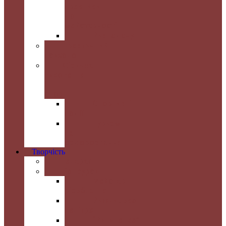
практики
до
майстерності
Викладачу
Практичний
психолог
Фізичне
виховання
і
спорт
Спортивні
події
Туризм
та
оздоровлення
Творчість
Галерея
Конкурси
Майстер
різьблення
Вижницька
палітра
“Витинанка”