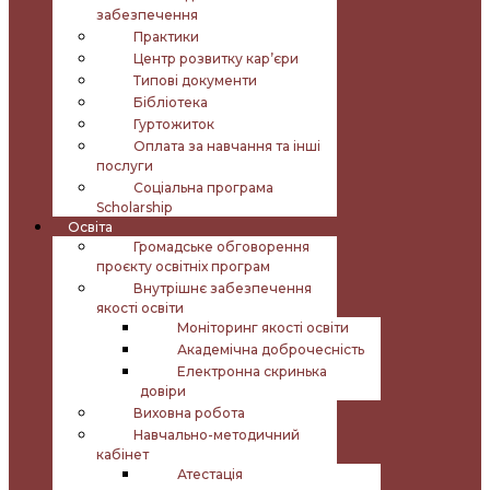
забезпечення
Практики
Центр розвитку кар’єри
Типові документи
Бібліотека
Гуртожиток
Оплата за навчання та інші
послуги
Соціальна програма
Scholarship
Освіта
Громадське обговорення
проєкту освітніх програм
Внутрішнє забезпечення
якості освіти
Моніторинг якості освіти
Академічна доброчесність
Електронна скринька
довіри
Виховна робота
Навчально-методичний
кабінет
Атестація