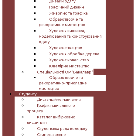
Дизайн одягу
Графічний дизайн
Живопис та графіка
Образотворче та
декоративне мистецтво
Художня вишивка,
моделювання та конструювання
одягу
Художнє ткацтво
Художня обробка дерева
Художнє ковальство
Ювелірне мистецтво
Спеціальності ОР “Бакалавр”
Образотворче та
декоративно-прикладне
мистецтво
Студенту
Дистанційне навчання
Графік навчального
процесу
Каталог вибіркових
дисциплін
Студенська рада коледжу
Стипендіальне