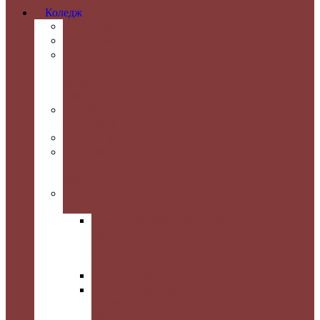
Коледж
Адміністрація
Досягнення
Коледж
та
ринок
праці
Міжнародна
співпраця
Випускники
Новини
та
події
Циклові
комісії
Образотворчого
та
декоративного
мистецтва
Дизайну
Рисунка,
живопису
та