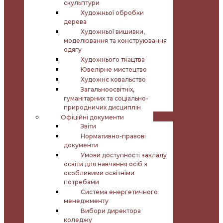
скульптури
Художньої обробки
дерева
Художньої вишивки,
моделювання та конструювання
одягу
Художнього ткацтва
Ювелірне мистецтво
Художнє ковальство
Загальноосвітніх,
гуманітарних та соціально-
природничих дисциплін
Офіційні документи
Звіти
Нормативно-правові
документи
Умови доступності закладу
освіти для навчання осіб з
особливими освітніми
потребами
Система енергетичного
менеджменту
Вибори директора
коледжу