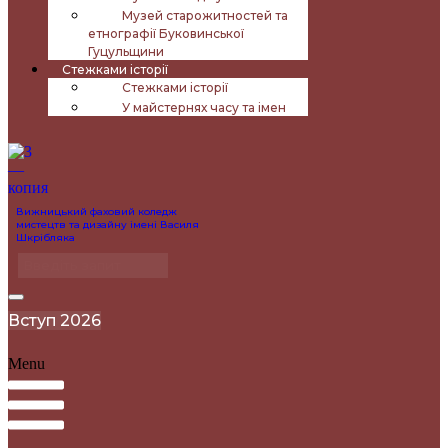
Музей старожитностей та
етнографії Буковинської
Гуцульщини
Стежками історії
Стежками історії
У майстернях часу та імен
Вижницький фаховий коледж
мистецтв та дизайну імені Василя
Шкрібляка
Вступ 2026
Menu