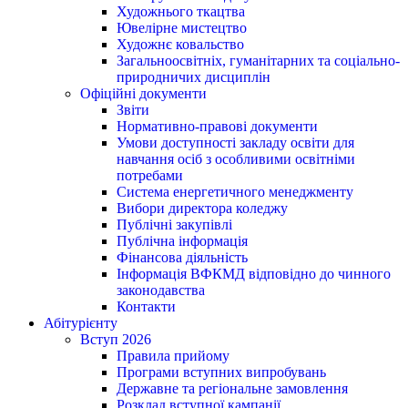
Художнього ткацтва
Ювелірне мистецтво
Художнє ковальство
Загальноосвітніх, гуманітарних та соціально-
природничих дисциплін
Офіційні документи
Звіти
Нормативно-правові документи
Умови доступності закладу освіти для
навчання осіб з особливими освітніми
потребами
Система енергетичного менеджменту
Вибори директора коледжу
Публічні закупівлі
Публічна інформація
Фінансова діяльність
Інформація ВФКМД відповідно до чинного
законодавства
Контакти
Абітурієнту
Вступ 2026
Правила прийому
Програми вступних випробувань
Державне та регіональне замовлення
Розклад вступної кампанії