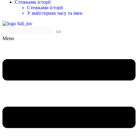
Стежками історії
Стежками історії
У майстернях часу та імен
Menu