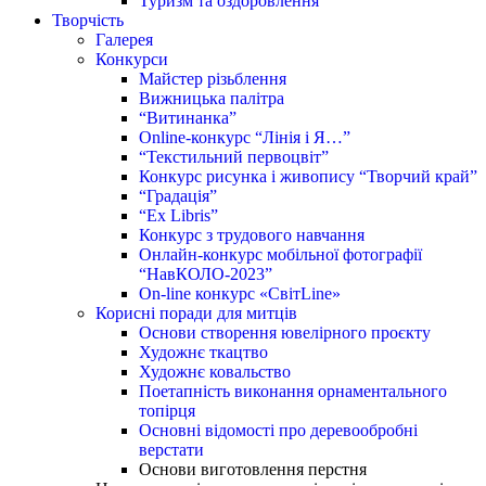
Туризм та оздоровлення
Творчість
Галерея
Конкурси
Майстер різьблення
Вижницька палітра
“Витинанка”
Online-конкурс “Лінія і Я…”
“Текстильний первоцвіт”
Конкурс рисунка і живопису “Творчий край”
“Градація”
“Ex Libris”
Конкурс з трудового навчання
Онлайн-конкурс мобільної фотографії
“НавКОЛО-2023”
On-line конкурс «СвітLine»
Корисні поради для митців
Основи створення ювелірного проєкту
Художнє ткацтво
Художнє ковальство
Поетапність виконання орнаментального
топірця
Основні відомості про деревообробні
верстати
Основи виготовлення перстня