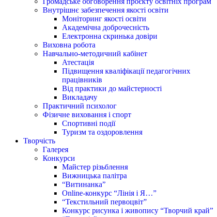
Громадське обговорення проєкту освітніх програм
Внутрішнє забезпечення якості освіти
Моніторинг якості освіти
Академічна доброчесність
Електронна скринька довіри
Виховна робота
Навчально-методичний кабінет
Атестація
Підвищення кваліфікації педагогічних
працівників
Від практики до майстерності
Викладачу
Практичний психолог
Фізичне виховання і спорт
Спортивні події
Туризм та оздоровлення
Творчість
Галерея
Конкурси
Майстер різьблення
Вижницька палітра
“Витинанка”
Online-конкурс “Лінія і Я…”
“Текстильний первоцвіт”
Конкурс рисунка і живопису “Творчий край”