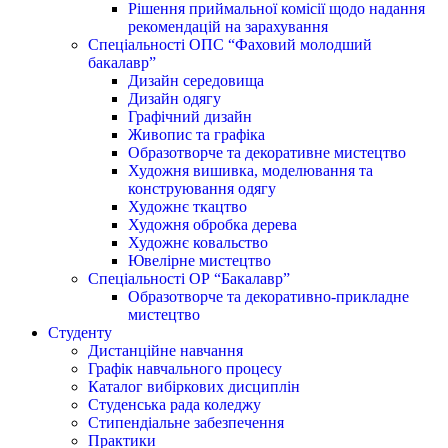
Рішення приймальної комісії щодо надання
рекомендацій на зарахування
Спеціальності ОПС “Фаховий молодший
бакалавр”
Дизайн середовища
Дизайн одягу
Графічний дизайн
Живопис та графіка
Образотворче та декоративне мистецтво
Художня вишивка, моделювання та
конструювання одягу
Художнє ткацтво
Художня обробка дерева
Художнє ковальство
Ювелірне мистецтво
Спеціальності ОР “Бакалавр”
Образотворче та декоративно-прикладне
мистецтво
Студенту
Дистанційне навчання
Графік навчального процесу
Каталог вибіркових дисциплін
Студенська рада коледжу
Стипендіальне забезпечення
Практики