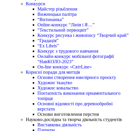
Конкурси
Майстер різьблення
Вижницька палітра
“Витинанка”
Online-конкурс “Лінія і Я…”
“Текстильний первоцвіт”
Конкурс рисунка і живопису “Творчий край”
“Градація”
“Ex Libris”
Конкурс з трудового навчання
Онлайн-конкурс мобільної фотографії
“НавКОЛО-2023”
On-line конкурс «СвітLine»
Корисні поради для митців
Основи створення ювелірного проєкту
Художнє ткацтво
Художнє ковальство
Поетапність виконання орнаментального
топірця
Основні відомості про деревообробні
верстати
Основи виготовлення перстня
Науково-дослідна та творча діяльність студентів
Виставкова діяльність
Пленери