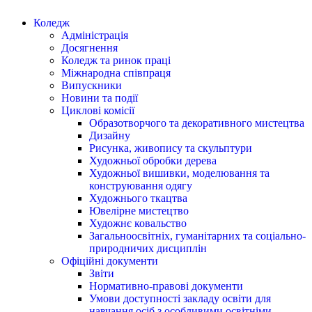
Коледж
Адміністрація
Досягнення
Коледж та ринок праці
Міжнародна співпраця
Випускники
Новини та події
Циклові комісії
Образотворчого та декоративного мистецтва
Дизайну
Рисунка, живопису та скульптури
Художньої обробки дерева
Художньої вишивки, моделювання та
конструювання одягу
Художнього ткацтва
Ювелірне мистецтво
Художнє ковальство
Загальноосвітніх, гуманітарних та соціально-
природничих дисциплін
Офіційні документи
Звіти
Нормативно-правові документи
Умови доступності закладу освіти для
навчання осіб з особливими освітніми