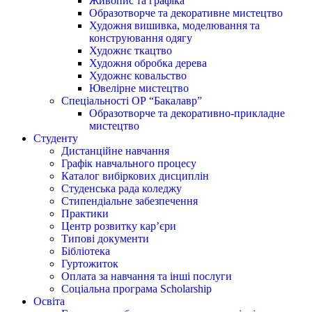
Живопис та графіка
Образотворче та декоративне мистецтво
Художня вишивка, моделювання та
конструювання одягу
Художнє ткацтво
Художня обробка дерева
Художнє ковальство
Ювелірне мистецтво
Спеціальності ОР “Бакалавр”
Образотворче та декоративно-прикладне
мистецтво
Студенту
Дистанційне навчання
Графік навчального процесу
Каталог вибіркових дисциплін
Студенська рада коледжу
Стипендіальне забезпечення
Практики
Центр розвитку кар’єри
Типові документи
Бібліотека
Гуртожиток
Оплата за навчання та інші послуги
Соціальна програма Scholarship
Освіта