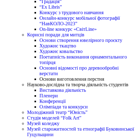
“Градація”
“Ex Libris”
Конкурс з трудового навчання
Онлайн-конкурс мобільної фотографії
“НавКОЛО-2023”
On-line конкурс «СвітLine»
Корисні поради для митців
Основи створення ювелірного проєкту
Художнє ткацтво
Художнє ковальство
Поетапність виконання орнаментального
топірця
Основні відомості про деревообробні
верстати
Основи виготовлення перстня
Науково-дослідна та творча діяльність студентів
Виставкова діяльність
Пленери
Конференції
Олімпіади та конкурси
Молодіжний театр “Юність”
Студія моделей “Folk Art”
Музей коледжу
Музей старожитностей та етнографії Буковинської
Гуцульщини