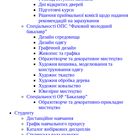
Дні відкритих дверей
Підготовчі курси
Рішення приймальної комісії щодо надання
рекомендацій на зарахування
Спеціальності ОПС “Фаховий молодший
бакалавр”
Дизайн середовища
Дизайн одягу
Графічний дизайн
Живопис та графіка
Образотворче та декоративне мистецтво
Художня вишивка, моделювання та
конструювання одягу
Художнє ткацтво
Художня обробка дерева
Художнє ковальство
Ювелірне мистецтво
Спеціальності ОР “Бакалавр”
Образотворче та декоративно-прикладне
мистецтво
Студенту
Дистанційне навчання
Графік навчального процесу
Каталог вибіркових дисциплін
Студенська рада коледжу