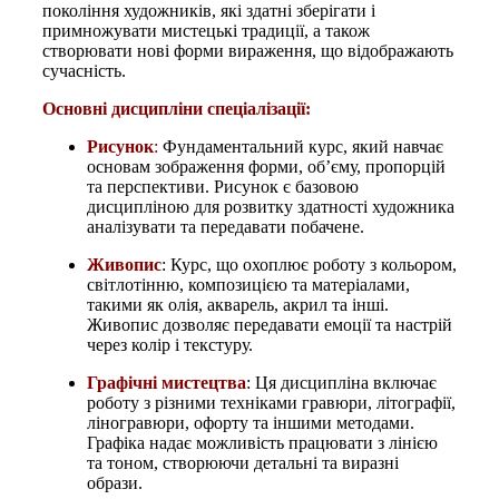
покоління художників, які здатні зберігати і
примножувати мистецькі традиції, а також
створювати нові форми вираження, що відображають
сучасність.
Основні дисципліни спеціалізації:
Рисунок
:
Фундаментальний курс, який навчає
основам зображення форми, об’єму, пропорцій
та перспективи. Рисунок є базовою
дисципліною для розвитку здатності художника
аналізувати та передавати побачене.
Живопис
: Курс, що охоплює роботу з кольором,
світлотінню, композицією та матеріалами,
такими як олія, акварель, акрил та інші.
Живопис дозволяє передавати емоції та настрій
через колір і текстуру.
Графічні мистецтва
: Ця дисципліна включає
роботу з різними техніками гравюри, літографії,
ліногравюри, офорту та іншими методами.
Графіка надає можливість працювати з лінією
та тоном, створюючи детальні та виразні
образи.