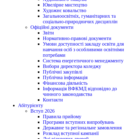
Ювелірне мистецтво
Художнє ковальство
Загальноосвітніх, гуманітарних та
соціально-природничих дисциплін
Офіційні документи
Звіти
Нормативно-правові документи
Умови доступності закладу освіти для
навчання осіб з особливими освітніми
потребами
Система енергетичного менеджменту
Вибори директора коледжу
Публічні закупівлі
Публічна інформація
Фінансова діяльність
Інформація ВФКМД відповідно до
чинного законодавства
Контакти
Абітурієнту
Вступ 2026
Правила прийому
Програми вступних випробувань
Державне та регіональне замовлення
Розклад вступної кампанії
Дні відкритих дверей