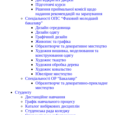
Підготовчі курси
Рішення приймальної комісії щодо
надання рекомендацій на зарахування
Спеціальності ОПС “Фаховий молодший
бакалавр”
Дизайн середовища
Дизайн одягу
Графічний дизайн
Живопис та графіка
Образотворче та декоративне мистецтво
Художня вишивка, моделювання та
конструювання одягу
Художнє ткацтво
Художня обробка дерева
Художнє ковальство
Ювелірне мистецтво
Спеціальності ОР “Бакалавр”
Образотворче та декоративно-прикладне
мистецтво
Студенту
Дистанційне навчання
Графік навчального процесу
Каталог вибіркових дисциплін
Студенська рада коледжу