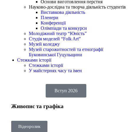
Основи виготовлення перстня
Науково-дослідна та творча діяльність студентів
Виставкова діяльність
Пленери
Конференції
Олімпіади та конкурси
Молодіжний театр “Юність”
Студія моделей “Folk Art”
Музей коледжу
Музей старожитностей та етнографії
Буковинської Гуцульщини
Стежками історії
Стежками історії
У майстернях часу та імен
Вступ 2026
Живопис та графіка
Відеоролик